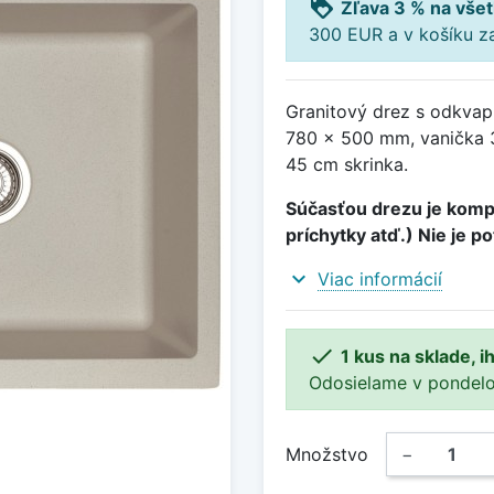
loyalty
Zľava 3 % na všet
300 EUR a v košíku z
Granitový drez s odkvap
780 x 500 mm, vanička 
45 cm skrinka.
Súčasťou drezu je kompl
príchytky atď.) Nie je p
expand_more
Viac informácií

1 kus na sklade, 
Odosielame v pondelok 
Množstvo
−