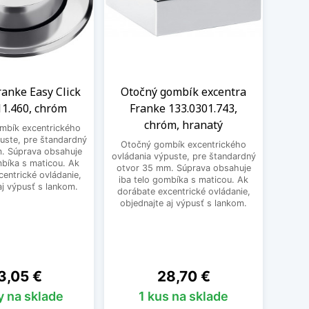
anke Easy Click
Otočný gombík excentra
Oto
11.460, chróm
Franke 133.0301.743,
Frank
chróm, hranatý
ombík excentrického
uste, pre štandardný
Otočný gombík excentrického
Otoč
. Súprava obsahuje
ovládania výpuste, pre štandardný
ovláda
mbíka s maticou. Ak
otvor 35 mm. Súprava obsahuje
otvor
entrické ovládanie,
iba telo gombíka s maticou. Ak
iba 
aj výpusť s lankom.
dorábate excentrické ovládanie,
doráb
objednajte aj výpusť s lankom.
obje
na
Cena
3,05 €
28,70 €
y na sklade
1 kus na sklade