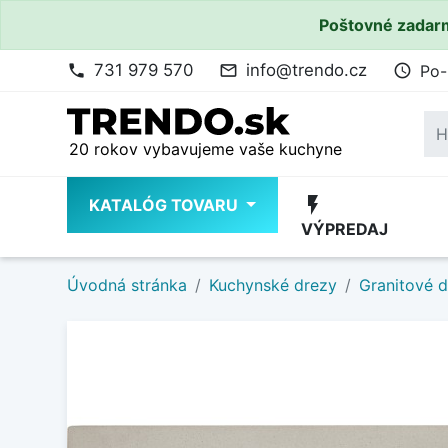
Poštovné zadarm
731 979 570
info@trendo.cz
Po-
phone
mail_outline
access_time
20 rokov vybavujeme vaše kuchyne
flash_on
KATALÓG TOVARU
VÝPREDAJ
Úvodná stránka
Kuchynské drezy
Granitové 