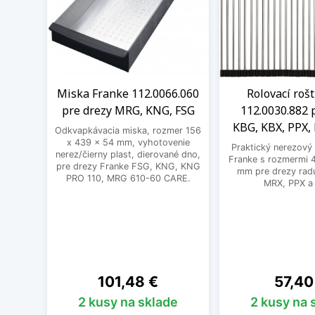
Miska Franke 112.0066.060
Rolovací roš
pre drezy MRG, KNG, FSG
112.0030.882 
KBG, KBX, PPX,
Odkvapkávacia miska, rozmer 156
x 439 x 54 mm, vyhotovenie
Praktický nerezový 
nerez/čierny plast, dierované dno,
Franke s rozmermi 
pre drezy Franke FSG, KNG, KNG
mm pre drezy rad
PRO 110, MRG 610-60 CARE.
MRX, PPX a
Cena
Cena
101,48 €
57,40
2 kusy na sklade
2 kusy na 