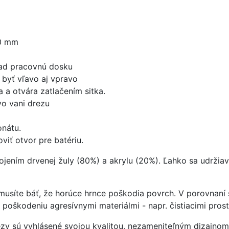
0 mm
nad pracovnú dosku
byť vľavo aj vpravo
 a otvára zatlačením sitka.
o vani drezu
nátu.
viť otvor pre batériu.
ojením drvenej žuly (80%) a akrylu (20%). Ľahko sa udržiav
emusíte báť, že horúce hrnce poškodia povrch. V porovnan
či poškodeniu agresívnymi materiálmi - napr. čistiacimi pro
ezy sú vyhlásené svojou kvalitou, nezameniteľným dizajno