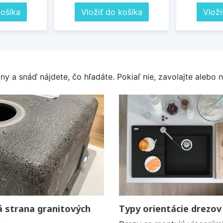
košíka
Vložiť do košíka
Vloži
y a snáď nájdete, čo hľadáte. Pokiaľ nie, zavolajte alebo n
 strana granitových
Typy orientácie drezov