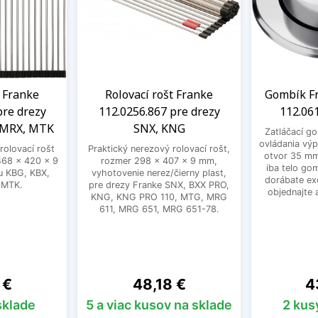
t Franke
Rolovací rošt Franke
Gombík Fr
pre drezy
112.0256.867 pre drezy
112.06
 MRX, MTK
SNX, KNG
Zatláčací g
ovládania výp
rolovací rošt
Praktický nerezový rolovací rošt,
otvor 35 mm
468 x 420 x 9
rozmer 298 x 407 x 9 mm,
iba telo go
u KBG, KBX,
vyhotovenie nerez/čierny plast,
dorábate exc
 MTK.
pre drezy Franke SNX, BXX PRO,
objednajte 
KNG, KNG PRO 110, MTG, MRG
611, MRG 651, MRG 651-78.
Cena
Ce
 €
48,18 €
4
sklade
5 a viac kusov na sklade
2 kus