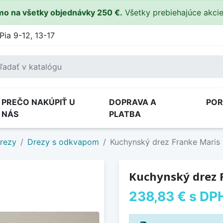
o na všetky objednávky 250 €.
Všetky prebiehajúce akci
Pia 9-12, 13-17
PREČO NAKÚPIŤ U
DOPRAVA A
PO
NÁS
PLATBA
drezy
Drezy s odkvapom
Kuchynský drez Franke Maris
Kuchynský drez 
238,83 €
s DP