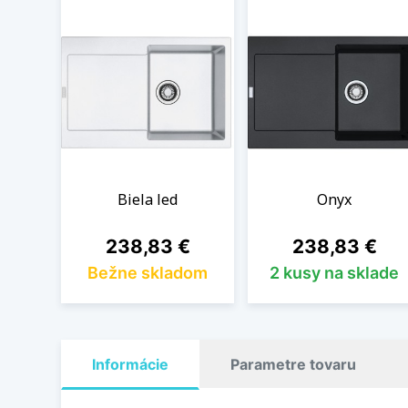
Biela led
Onyx
Cena
Cena
238,83 €
238,83 €
Bežne skladom
2 kusy na sklade
Informácie
Parametre tovaru