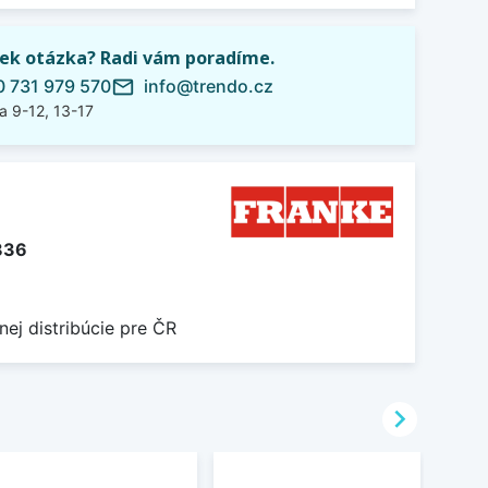
ek otázka? Radi vám poradíme.
 731 979 570
info@trendo.cz
mail_outline
a 9-12, 13-17
836
nej distribúcie pre ČR
