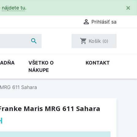
×
e
nájdete tu
.

Prihlásiť sa

shopping_cart
Košík
(0)
RADŇA
VŠETKO O
KONTAKT
NÁKUPE
 MRG 611 Sahara
Franke Maris MRG 611 Sahara
H