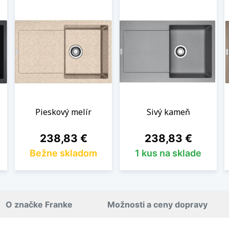
Pieskový melír
Sivý kameň
Cena
Cena
238,83 €
238,83 €
Bežne skladom
1 kus na sklade
O značke Franke
Možnosti a ceny dopravy