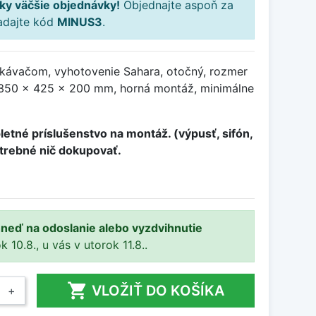
ky väčšie objednávky!
Objednajte aspoň za
adajte kód
MINUS3
.
kávačom, vyhotovenie Sahara, otočný, rozmer
350 x 425 x 200 mm, horná montáž, minimálne
etné príslušenstvo na montáž. (výpusť, sifón,
otrebné nič dokupovať.
ihneď na odoslanie alebo vyzdvihnutie
10.8., u vás v utorok 11.8..

VLOŽIŤ DO KOŠÍKA
+