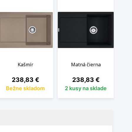
Kašmír
Matná čierna
Cena
Cena
238,83 €
238,83 €
Bežne skladom
2 kusy na sklade
1