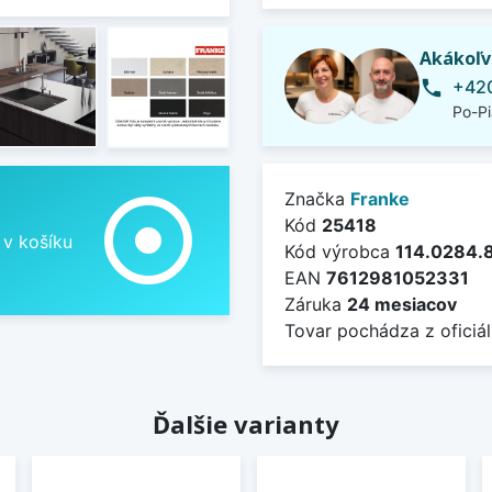
Akákoľv
+420
phone
Po-Pi
adjust
Značka
Franke
Kód
25418
 v košíku
Kód výrobca
114.0284.
EAN
7612981052331
Záruka
24 mesiacov
Tovar pochádza z oficiál
Ďalšie varianty