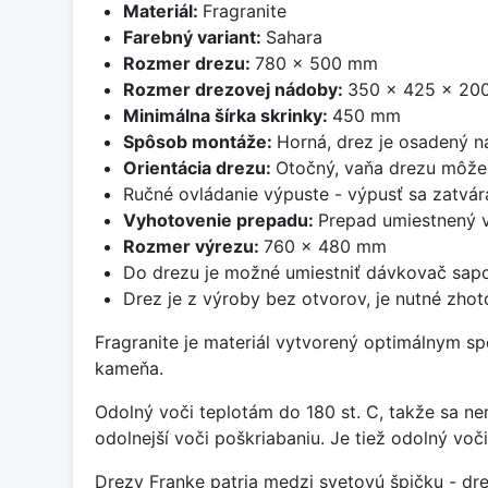
Materiál:
Fragranite
Farebný variant:
Sahara
Rozmer drezu:
780 x 500 mm
Rozmer drezovej nádoby:
350 x 425 x 20
Minimálna šírka skrinky:
450 mm
Spôsob montáže:
Horná, drez je osadený 
Orientácia drezu:
Otočný, vaňa drezu môže 
Ručné ovládanie výpuste - výpusť sa zatvára
Vyhotovenie prepadu:
Prepad umiestnený v
Rozmer výrezu:
760 x 480 mm
Do drezu je možné umiestniť dávkovač sapo
Drez je z výroby bez otvorov, je nutné zhoto
Fragranite je materiál vytvorený optimálnym sp
kameňa.
Odolný voči teplotám do 180 st. C, takže sa n
odolnejší voči poškriabaniu. Je tiež odolný vo
Drezy Franke patria medzi svetovú špičku - dr