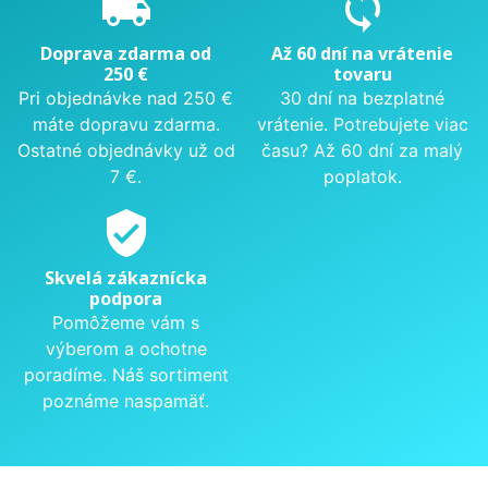
local_shipping
sync
Doprava zdarma od
Až 60 dní na vrátenie
250 €
tovaru
Pri objednávke nad 250 €
30 dní na bezplatné
máte dopravu zdarma.
vrátenie. Potrebujete viac
Ostatné objednávky už od
času? Až 60 dní za malý
7 €.
poplatok.
verified_user
Skvelá zákaznícka
podpora
Pomôžeme vám s
výberom a ochotne
poradíme. Náš sortiment
poznáme naspamäť.