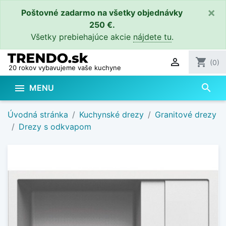
×
Poštovné zadarmo na všetky objednávky
250 €.
Všetky prebiehajúce akcie
nájdete tu
.

shopping_cart
(0)
20 rokov vybavujeme vaše kuchyne
search

MENU
Úvodná stránka
Kuchynské drezy
Granitové drezy
Drezy s odkvapom