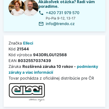
Akákoľvek otázka? Radi vám
poradíme.
+420 731 979 570
phone
Po-Pia 9-12, 13-17
info@trendo.cz
mail_outline
Značka
Elleci
Kód
21544
Kód výrobca
943DRLGU12568
EAN
8032557037439
Záruka
Rozšírená záruka 10 rokov -
podmienky
záruky a viac informácií
Tovar pochádza z oficiálnej distribúcie pre ČR