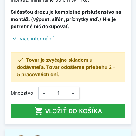
Súčasťou drezu je kompletné príslušenstvo na
montáž. (výpusť, sifón, príchytky atď.) Nie je
potrebné nič dokupovať.
expand_more
Viac informácií

Tovar je zvyčajne skladom u
dodávateľa. Tovar odošleme priebehu 2 -
5 pracovných dní.
Množstvo
−
+

VLOŽIŤ DO KOŠÍKA