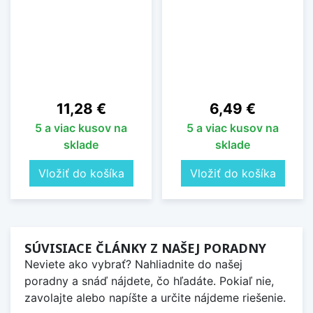
Cena
Cena
11,28 €
6,49 €
5 a viac kusov na
5 a viac kusov na
sklade
sklade
Vložiť do košíka
Vložiť do košíka
SÚVISIACE ČLÁNKY Z NAŠEJ PORADNY
Neviete ako vybrať? Nahliadnite do našej
poradny a snáď nájdete, čo hľadáte. Pokiaľ nie,
zavolajte alebo napíšte a určite nájdeme riešenie.