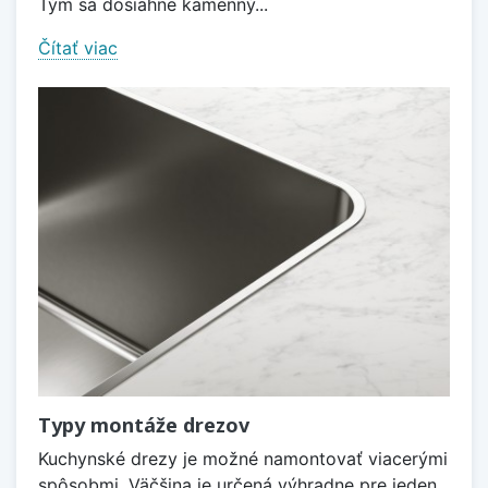
Tým sa dosiahne kamenný...
Čítať viac
Typy montáže drezov
Kuchynské drezy je možné namontovať viacerými
spôsobmi. Väčšina je určená výhradne pre jeden