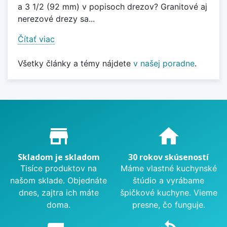
a 3 1/2 (92 mm) v popisoch drezov? Granitové aj
nerezové drezy sa...
Čítať viac
Všetky články a témy nájdete
v našej poradne
.
Proč nakupovat u nás?
store_mall_directory
home
Skladom je skladom
30 rokov skúseností
Tisíce produktov na
Máme vlastné kuchynské
našom sklade. Objednáte
štúdio a vyrábame
dnes, zajtra ich máte
špičkové kuchyne. Vieme
doma.
presne, čo funguje.