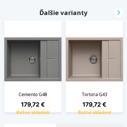

Ďalšie varianty
Cemento G48
Tortora G43
Cena
Cena
179,72 €
179,72 €
Bežne skladom
Bežne skladom