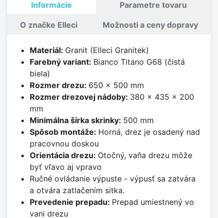
Informácie
Parametre tovaru
O značke Elleci
Možnosti a ceny dopravy
Materiál:
Granit (Elleci Granitek)
Farebný variant:
Bianco Titano G68 (čistá
biela)
Rozmer drezu:
650 x 500 mm
Rozmer drezovej nádoby:
380 x 435 x 200
mm
Minimálna šírka skrinky:
500 mm
Spôsob montáže:
Horná, drez je osadený nad
pracovnou doskou
Orientácia drezu:
Otočný, vaňa drezu môže
byť vľavo aj vpravo
Ručné ovládanie výpuste - výpusť sa zatvára
a otvára zatlačením sitka.
Prevedenie prepadu:
Prepad umiestnený vo
vani drezu