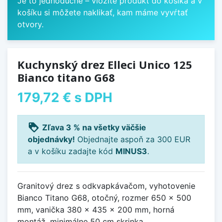
Je to jednoduché – vložíte produkt do košíka a v
košíku si môžete naklikať, kam máme vyvŕtať
otvory.
Kuchynský drez Elleci Unico 125
Bianco titano G68
179,72 €
s DPH
loyalty
Zľava 3 % na všetky väčšie
objednávky!
Objednajte aspoň za 300 EUR
a v košíku zadajte kód
MINUS3
.
Granitový drez s odkvapkávačom, vyhotovenie
Bianco Titano G68, otočný, rozmer 650 x 500
mm, vanička 380 x 435 x 200 mm, horná
montáž, minimálne 50 cm skrinka.