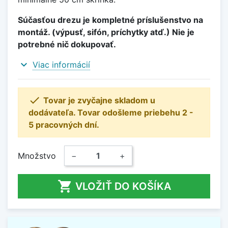
Súčasťou drezu je kompletné príslušenstvo na
montáž. (výpusť, sifón, príchytky atď.) Nie je
potrebné nič dokupovať.
expand_more
Viac informácií

Tovar je zvyčajne skladom u
dodávateľa. Tovar odošleme priebehu 2 -
5 pracovných dní.
Množstvo
−
+

VLOŽIŤ DO KOŠÍKA