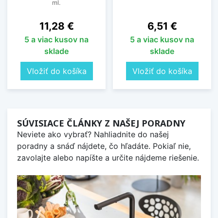
ml.
Cena
Cena
11,28 €
6,51 €
5 a viac kusov na
5 a viac kusov na
sklade
sklade
Vložiť do košíka
Vložiť do košíka
SÚVISIACE ČLÁNKY Z NAŠEJ PORADNY
Neviete ako vybrať? Nahliadnite do našej
poradny a snáď nájdete, čo hľadáte. Pokiaľ nie,
zavolajte alebo napíšte a určite nájdeme riešenie.