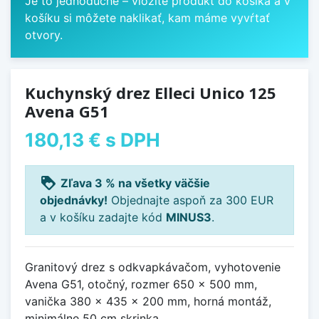
Je to jednoduché – vložíte produkt do košíka a v
košíku si môžete naklikať, kam máme vyvŕtať
otvory.
Kuchynský drez Elleci Unico 125
Avena G51
180,13 €
s DPH
loyalty
Zľava 3 % na všetky väčšie
objednávky!
Objednajte aspoň za 300 EUR
a v košíku zadajte kód
MINUS3
.
Granitový drez s odkvapkávačom, vyhotovenie
Avena G51, otočný, rozmer 650 x 500 mm,
vanička 380 x 435 x 200 mm, horná montáž,
minimálne 50 cm skrinka.