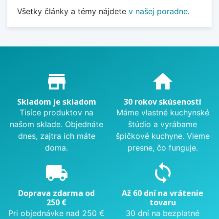
Všetky články a témy nájdete
v našej poradne
.
Proč nakupovat u nás?
store_mall_directory
home
Skladom je skladom
30 rokov skúseností
Tisíce produktov na
Máme vlastné kuchynské
našom sklade. Objednáte
štúdio a vyrábame
dnes, zajtra ich máte
špičkové kuchyne. Vieme
doma.
presne, čo funguje.
local_shipping
sync
Doprava zdarma od
Až 60 dní na vrátenie
250 €
tovaru
Pri objednávke nad 250 €
30 dní na bezplatné