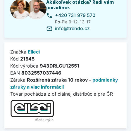
Akákoľvek otázka? Radi vám
poradíme.
+420 731 979 570
phone
Po-Pia 9-12, 13-17
info@trendo.cz
mail_outline
Značka
Elleci
Kód
21545
Kód výrobca
943DRLGU12551
EAN
8032557037446
Záruka
Rozšírená záruka 10 rokov -
podmienky
záruky a viac informácií
Tovar pochádza z oficiálnej distribúcie pre ČR