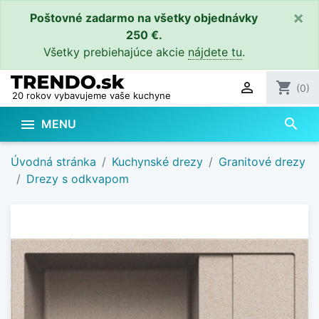
×
Poštovné zadarmo na všetky objednávky
250 €.
Všetky prebiehajúce akcie
nájdete tu
.

shopping_cart
(0)
20 rokov vybavujeme vaše kuchyne
search

MENU
Úvodná stránka
Kuchynské drezy
Granitové drezy
Drezy s odkvapom