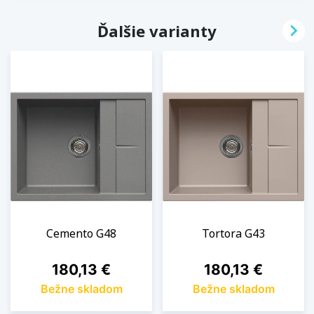

Ďalšie varianty
Cemento G48
Tortora G43
Cena
Cena
180,13 €
180,13 €
Bežne skladom
Bežne skladom