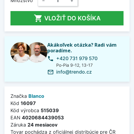
Množstvo
−
+

VLOŽIŤ DO KOŠÍKA
Akákoľvek otázka? Radi vám
poradíme.
+420 731 979 570
phone
Po-Pia 9-12, 13-17
info@trendo.cz
mail_outline
Značka
Blanco
Kód
16097
Kód výrobca
515039
EAN
4020684439053
Záruka
24 mesiacov
Tovar pochádza z oficiálnej distribúcie pre ČR