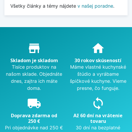
Všetky články a témy nájdete
v našej poradne
.
Proč nakupovat u nás?
store_mall_directory
home
Skladom je skladom
30 rokov skúseností
Tisíce produktov na
Máme vlastné kuchynské
našom sklade. Objednáte
štúdio a vyrábame
dnes, zajtra ich máte
špičkové kuchyne. Vieme
doma.
presne, čo funguje.
local_shipping
sync
Doprava zdarma od
Až 60 dní na vrátenie
250 €
tovaru
Pri objednávke nad 250 €
30 dní na bezplatné