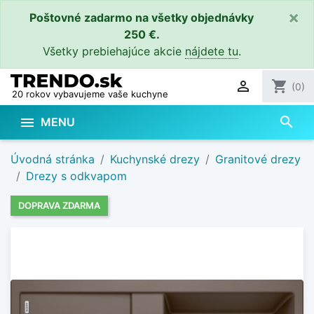
×
Poštovné zadarmo na všetky objednávky
250 €.
Všetky prebiehajúce akcie
nájdete tu
.

shopping_cart
(0)
20 rokov vybavujeme vaše kuchyne
search

MENU
Úvodná stránka
Kuchynské drezy
Granitové drezy
Drezy s odkvapom
DOPRAVA ZDARMA