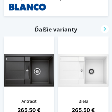

Ďalšie varianty
Antracit
Biela
Cena
Cena
265,50 €
265,50 €