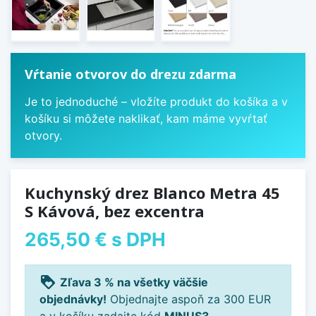
Vŕtanie otvorov do drezu zdarma
Je to jednoduché – vložíte produkt do košíka a v
košíku si môžete naklikať, kam máme vyvŕtať
otvory.
Kuchynský drez Blanco Metra 45
S Kávová, bez excentra
265,50 €
s DPH
loyalty
Zľava 3 % na všetky väčšie
objednávky!
Objednajte aspoň za 300 EUR
a v košíku zadajte kód
MINUS3
.