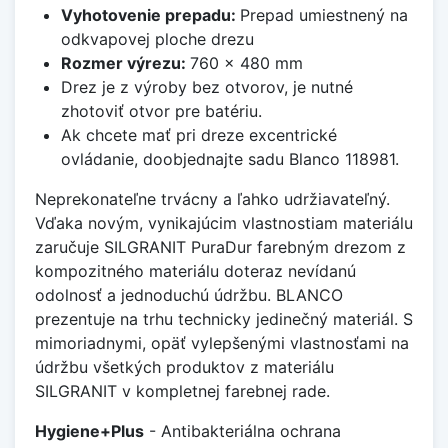
Vyhotovenie prepadu:
Prepad umiestnený na
odkvapovej ploche drezu
Rozmer výrezu:
760 x 480 mm
Drez je z výroby bez otvorov, je nutné
zhotoviť otvor pre batériu.
Ak chcete mať pri dreze excentrické
ovládanie, doobjednajte sadu Blanco 118981.
Neprekonateľne trvácny a ľahko udržiavateľný.
Vďaka novým, vynikajúcim vlastnostiam materiálu
zaručuje SILGRANIT PuraDur farebným drezom z
kompozitného materiálu doteraz nevídanú
odolnosť a jednoduchú údržbu. BLANCO
prezentuje na trhu technicky jedinečný materiál. S
mimoriadnymi, opäť vylepšenými vlastnosťami na
údržbu všetkých produktov z materiálu
SILGRANIT v kompletnej farebnej rade.
Hygiene+Plus
- Antibakteriálna ochrana