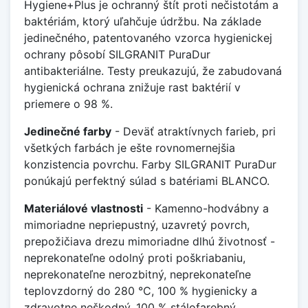
Hygiene+Plus je ochranný štít proti nečistotám a
baktériám, ktorý uľahčuje údržbu. Na základe
jedinečného, patentovaného vzorca hygienickej
ochrany pôsobí SILGRANIT PuraDur
antibakteriálne. Testy preukazujú, že zabudovaná
hygienická ochrana znižuje rast baktérií v
priemere o 98 %.
Jedinečné farby
- Deväť atraktívnych farieb, pri
všetkých farbách je ešte rovnomernejšia
konzistencia povrchu. Farby SILGRANIT PuraDur
ponúkajú perfektný súlad s batériami BLANCO.
Materiálové vlastnosti
- Kamenno-hodvábny a
mimoriadne nepriepustný, uzavretý povrch,
prepožičiava drezu mimoriadne dlhú životnosť -
neprekonateľne odolný proti poškriabaniu,
neprekonateľne nerozbitný, neprekonateľne
teplovzdorný do 280 °C, 100 % hygienicky a
zdravotne neškodný, 100 % stálofarebný.