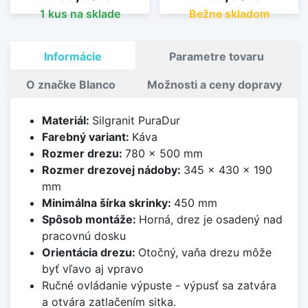
1 kus na sklade
Bežne skladom
Informácie
Parametre tovaru
O značke Blanco
Možnosti a ceny dopravy
Materiál:
Silgranit PuraDur
Farebný variant:
Káva
Rozmer drezu:
780 x 500 mm
Rozmer drezovej nádoby:
345 x 430 x 190
mm
Minimálna šírka skrinky:
450 mm
Spôsob montáže:
Horná, drez je osadený nad
pracovnú dosku
Orientácia drezu:
Otočný, vaňa drezu môže
byť vľavo aj vpravo
Ručné ovládanie výpuste - výpusť sa zatvára
a otvára zatlačením sitka.