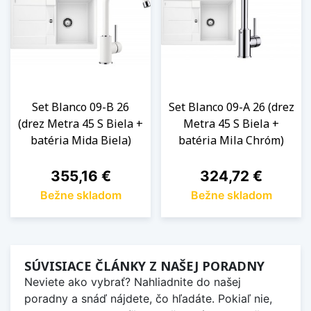
Set Blanco 09-B 26
Set Blanco 09-A 26 (drez
(drez Metra 45 S Biela +
Metra 45 S Biela +
batéria Mida Biela)
batéria Mila Chróm)
Cena
Cena
355,16 €
324,72 €
Bežne skladom
Bežne skladom
SÚVISIACE ČLÁNKY Z NAŠEJ PORADNY
Neviete ako vybrať? Nahliadnite do našej
poradny a snáď nájdete, čo hľadáte. Pokiaľ nie,