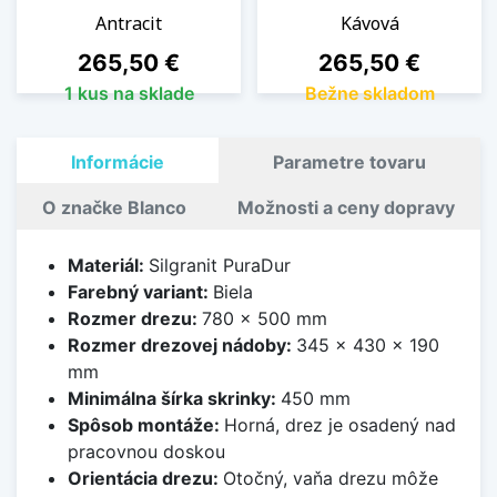
Antracit
Kávová
Cena
Cena
265,50 €
265,50 €
1 kus na sklade
Bežne skladom
Informácie
Parametre tovaru
O značke Blanco
Možnosti a ceny dopravy
Materiál:
Silgranit PuraDur
Farebný variant:
Biela
Rozmer drezu:
780 x 500 mm
Rozmer drezovej nádoby:
345 x 430 x 190
mm
Minimálna šírka skrinky:
450 mm
Spôsob montáže:
Horná, drez je osadený nad
pracovnou doskou
Orientácia drezu:
Otočný, vaňa drezu môže