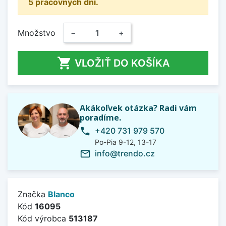
5 pracovných dní.
Množstvo
−
+

VLOŽIŤ DO KOŠÍKA
Akákoľvek otázka? Radi vám
poradíme.
+420 731 979 570
phone
Po-Pia 9-12, 13-17
info@trendo.cz
mail_outline
Značka
Blanco
Kód
16095
Kód výrobca
513187