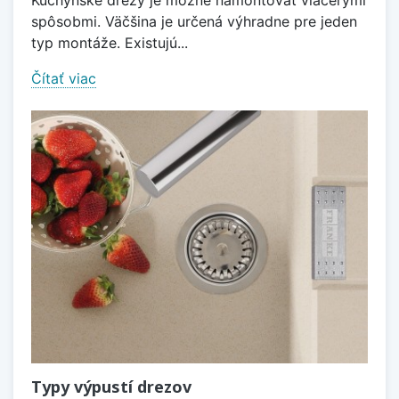
Kuchynské drezy je možné namontovať viacerými
spôsobmi. Väčšina je určená výhradne pre jeden
typ montáže. Existujú...
Čítať viac
Typy výpustí drezov