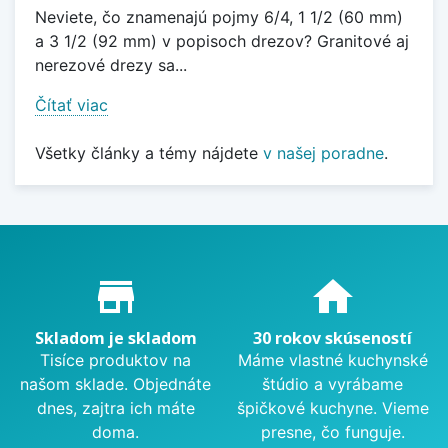
Neviete, čo znamenajú pojmy 6/4, 1 1/2 (60 mm)
a 3 1/2 (92 mm) v popisoch drezov? Granitové aj
nerezové drezy sa...
Čítať viac
Všetky články a témy nájdete
v našej poradne
.
Proč nakupovat u nás?
store_mall_directory
home
Skladom je skladom
30 rokov skúseností
Tisíce produktov na
Máme vlastné kuchynské
našom sklade. Objednáte
štúdio a vyrábame
dnes, zajtra ich máte
špičkové kuchyne. Vieme
doma.
presne, čo funguje.