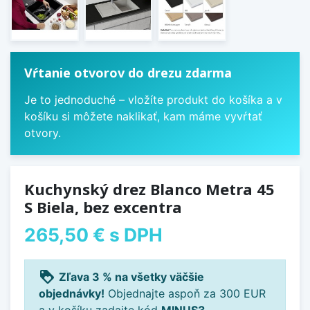
Vŕtanie otvorov do drezu zdarma
Je to jednoduché – vložíte produkt do košíka a v
košíku si môžete naklikať, kam máme vyvŕtať
otvory.
Kuchynský drez Blanco Metra 45
S Biela, bez excentra
265,50 €
s DPH
loyalty
Zľava 3 % na všetky väčšie
objednávky!
Objednajte aspoň za 300 EUR
a v košíku zadajte kód
MINUS3
.