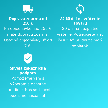
local_shipping
sync
Doprava zdarma od
Až 60 dní na vrátenie
250 €
tovaru
Pri objednávke nad 250 €
30 dní na bezplatné
máte dopravu zdarma.
vrátenie. Potrebujete viac
Ostatné objednávky už od
času? Až 60 dní za malý
7 €.
poplatok.
verified_user
Skvelá zákaznícka
podpora
Pomôžeme vám s
výberom a ochotne
poradíme. Náš sortiment
poznáme naspamäť.