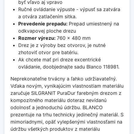
byť vľavo aj vpravo
Ručné ovládanie výpuste - výpusť sa zatvára
a otvára zatlačením sitka.
Prevedenie prepadu:
Prepad umiestnený na
odkvapovej ploche drezu
Rozmer výrezu:
760 x 480 mm
Drez je z výroby bez otvorov, je nutné
zhotoviť otvor pre batériu.
Ak chcete mať pri dreze excentrické
ovládanie, doobjednajte sadu Blanco 118981.
Neprekonateľne trvácny a ľahko udržiavateľný.
Vďaka novým, vynikajúcim vlastnostiam materiálu
zaručuje SILGRANIT PuraDur farebným drezom z
kompozitného materiálu doteraz nevídanú
odolnosť a jednoduchú údržbu. BLANCO
prezentuje na trhu technicky jedinečný materiál. S
mimoriadnymi, opäť vylepšenými vlastnosťami na
údržbu všetkých produktov z materiálu