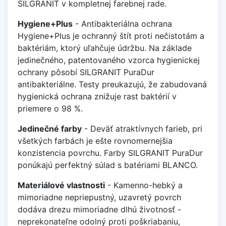
SILGRANIT v kompletnej farebnej rade.
Hygiene+Plus
- Antibakteriálna ochrana
Hygiene+Plus je ochranný štít proti nečistotám a
baktériám, ktorý uľahčuje údržbu. Na základe
jedinečného, patentovaného vzorca hygienickej
ochrany pôsobí SILGRANIT PuraDur
antibakteriálne. Testy preukazujú, že zabudovaná
hygienická ochrana znižuje rast baktérií v
priemere o 98 %.
Jedinečné farby
- Deväť atraktívnych farieb, pri
všetkých farbách je ešte rovnomernejšia
konzistencia povrchu. Farby SILGRANIT PuraDur
ponúkajú perfektný súlad s batériami BLANCO.
Materiálové vlastnosti
- Kamenno-hebký a
mimoriadne nepriepustný, uzavretý povrch
dodáva drezu mimoriadne dlhú životnosť -
neprekonateľne odolný proti poškriabaniu,