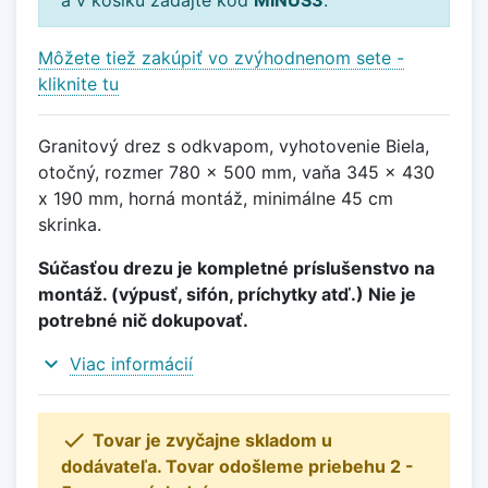
Môžete tiež zakúpiť vo zvýhodnenom sete -
kliknite tu
Granitový drez s odkvapom, vyhotovenie Biela,
otočný, rozmer 780 x 500 mm, vaňa 345 x 430
x 190 mm, horná montáž, minimálne 45 cm
skrinka.
Súčasťou drezu je kompletné príslušenstvo na
montáž. (výpusť, sifón, príchytky atď.) Nie je
potrebné nič dokupovať.
expand_more
Viac informácií

Tovar je zvyčajne skladom u
dodávateľa. Tovar odošleme priebehu 2 -