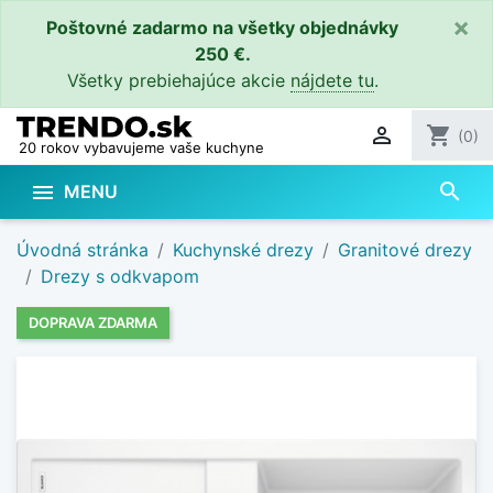
×
Poštovné zadarmo na všetky objednávky
250 €.
Všetky prebiehajúce akcie
nájdete tu
.

shopping_cart
(0)
20 rokov vybavujeme vaše kuchyne
search

MENU
Úvodná stránka
Kuchynské drezy
Granitové drezy
Drezy s odkvapom
DOPRAVA ZDARMA