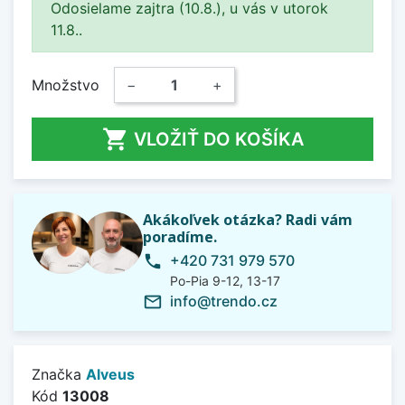
Odosielame zajtra (10.8.), u vás v utorok
11.8..
Množstvo
−
+

VLOŽIŤ DO KOŠÍKA
Akákoľvek otázka? Radi vám
poradíme.
+420 731 979 570
phone
Po-Pia 9-12, 13-17
info@trendo.cz
mail_outline
Značka
Alveus
Kód
13008