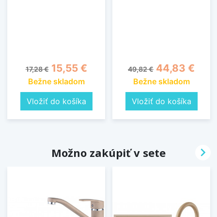
Základná cena
Cena
Základná cena
Cena
15,55 €
44,83 €
17,28 €
49,82 €
Bežne skladom
Bežne skladom
Vložiť do košíka
Vložiť do košíka

Možno zakúpiť v sete