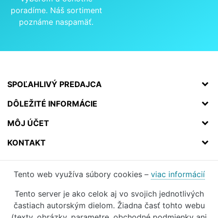
poradíme. Náš sortiment
poznáme naspamäť.
SPOĽAHLIVÝ PREDAJCA
DÔLEŽITÉ INFORMÁCIE
MÔJ ÚČET
KONTAKT
Tento web využíva súbory cookies –
viac informácií
Tento server je ako celok aj vo svojich jednotlivých
častiach autorským dielom. Žiadna časť tohto webu
(texty, obrázky, parametre, obchodné podmienky ani