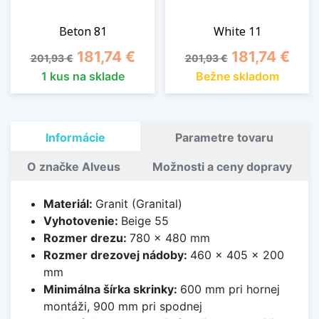
Beton 81
White 11
Základná cena
Cena
Základná cena
Cena
181,74 €
181,74 €
201,93 €
201,93 €
1 kus na sklade
Bežne skladom
Informácie
Parametre tovaru
O značke Alveus
Možnosti a ceny dopravy
Materiál:
Granit (Granital)
Vyhotovenie:
Beige 55
Rozmer drezu:
780 x 480 mm
Rozmer drezovej nádoby:
460 x 405 x 200
mm
Minimálna šírka skrinky:
600 mm pri hornej
montáži, 900 mm pri spodnej