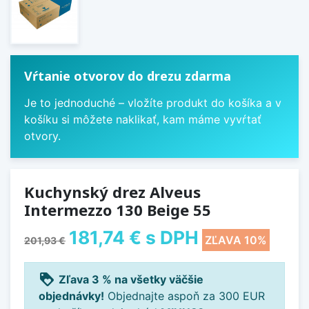
Vŕtanie otvorov do drezu zdarma
Je to jednoduché – vložíte produkt do košíka a v
košíku si môžete naklikať, kam máme vyvŕtať
otvory.
Kuchynský drez Alveus
Intermezzo 130 Beige 55
181,74 €
s DPH
ZĽAVA 10%
201,93 €
loyalty
Zľava 3 % na všetky väčšie
objednávky!
Objednajte aspoň za 300 EUR