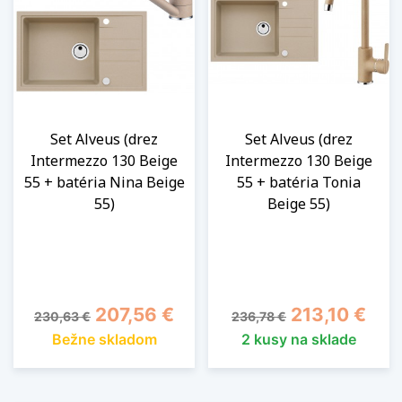
Set Alveus (drez
Set Alveus (drez
Intermezzo 130 Beige
Intermezzo 130 Beige
55 + batéria Nina Beige
55 + batéria Tonia
55)
Beige 55)
Základná cena
Cena
Základná cena
Cena
207,56 €
213,10 €
230,63 €
236,78 €
Bežne skladom
2 kusy na sklade