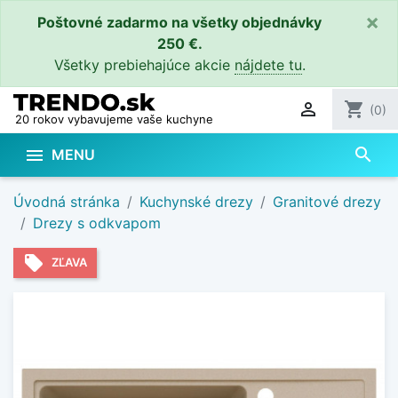
×
Poštovné zadarmo na všetky objednávky
250 €.
Všetky prebiehajúce akcie
nájdete tu
.

shopping_cart
(0)
20 rokov vybavujeme vaše kuchyne
search

MENU
Úvodná stránka
Kuchynské drezy
Granitové drezy
Drezy s odkvapom
local_offer
ZĽAVA