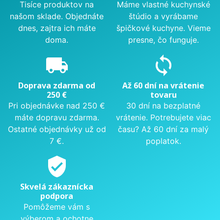
Tisíce produktov na
Máme vlastné kuchynské
našom sklade. Objednáte
štúdio a vyrábame
dnes, zajtra ich máte
špičkové kuchyne. Vieme
doma.
presne, čo funguje.
local_shipping
sync
Doprava zdarma od
Až 60 dní na vrátenie
250 €
tovaru
Pri objednávke nad 250 €
30 dní na bezplatné
máte dopravu zdarma.
vrátenie. Potrebujete viac
Ostatné objednávky už od
času? Až 60 dní za malý
7 €.
poplatok.
verified_user
Skvelá zákaznícka
podpora
Pomôžeme vám s
výberom a ochotne