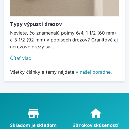
Typy výpustí drezov
Neviete, čo znamenajú pojmy 6/4, 1 1/2 (60 mm)
a 3 1/2 (92 mm) v popisoch drezov? Granitové aj
nerezové drezy sa...
Čítať viac
Všetky články a témy nájdete
v našej poradne
.
Proč nakupovat u nás?
store_mall_directory
home
Skladom je skladom
30 rokov skúseností