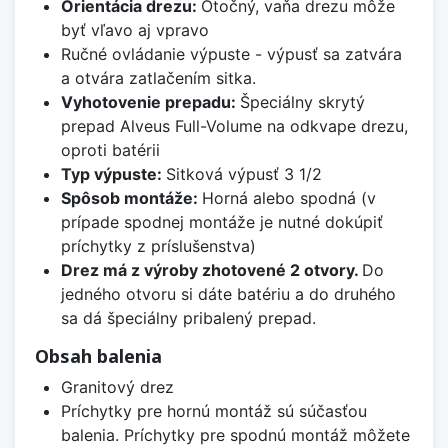
Orientácia drezu:
Otočný, vaňa drezu môže
byť vľavo aj vpravo
Ručné ovládanie výpuste - výpusť sa zatvára
a otvára zatlačením sitka.
Vyhotovenie prepadu:
Špeciálny skrytý
prepad Alveus Full-Volume na odkvape drezu,
oproti batérii
Typ výpuste:
Sitková výpusť 3 1/2
Spôsob montáže:
Horná alebo spodná (v
prípade spodnej montáže je nutné dokúpiť
príchytky z príslušenstva)
Drez má z výroby zhotovené 2 otvory.
Do
jedného otvoru si dáte batériu a do druhého
sa dá špeciálny pribalený prepad.
Obsah balenia
Granitový drez
Príchytky pre hornú montáž sú súčasťou
balenia. Príchytky pre spodnú montáž môžete