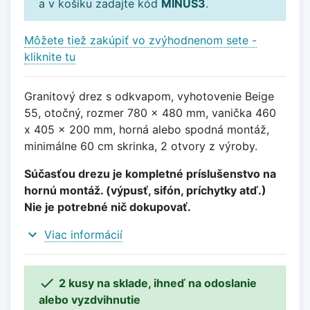
a v košíku zadajte kód
MINUS3
.
Môžete tiež zakúpiť vo zvýhodnenom sete -
kliknite tu
Granitový drez s odkvapom, vyhotovenie Beige
55, otočný, rozmer 780 x 480 mm, vanička 460
x 405 x 200 mm, horná alebo spodná montáž,
minimálne 60 cm skrinka, 2 otvory z výroby.
Súčasťou drezu je kompletné príslušenstvo na
hornú montáž. (výpusť, sifón, príchytky atď.)
Nie je potrebné nič dokupovať.
expand_more
Viac informácií

2 kusy na sklade, ihneď na odoslanie
alebo vyzdvihnutie