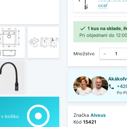
oceľ

1 kus na sklade, 
Pri objednaní do 12:00
Množstvo
−
Akákoľv
+420
phone
Po-Pi
adjust
Značka
Alveus
 v košíku
Kód
15421