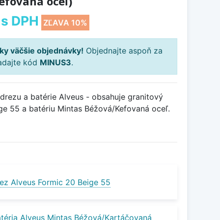
efovaná oceľ)
s DPH
ZĽAVA 10%
ky väčšie objednávky!
Objednajte aspoň za
adajte kód
MINUS3
.
rezu a batérie Alveus - obsahuje granitový
ge 55 a batériu Mintas Béžová/Kefovaná oceľ.
ez Alveus Formic 20 Beige 55
téria Alveus Mintas Béžová/Kartáčovaná