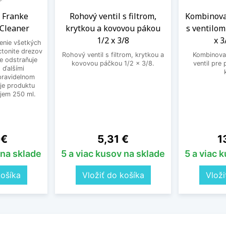
j Franke
Rohový ventil s filtrom,
Kombinova
 Cleaner
krytkou a kovovou pákou
s ventilom
1/2 x 3/8
x 3
tenie všetkých
ctonite drezov
Rohový ventil s filtrom, krytkou a
Kombinovan
ne odstraňuje
kovovou páčkou 1/2 x 3/8.
ventil pre
 ďalšími
 pravidelnom
je produktu
bjem 250 ml.
Cena
C
 €
5,31 €
1
 na sklade
5 a viac kusov na sklade
5 a viac 
košíka
Vložiť do košíka
Vloži