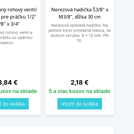
ný rohový ventil
Nerezová hadička Š3/8" x
BEK
 pre práčku 1/2"
M3/8", dĺžka 30 cm
3
/8" x 3/4"
Nerezová opletená hadička. Na
BEKO
jednom konci prevlečná matica, na
ý rohový ventil a
druhom skrutka. 9 x 13 mm. PN
 práčku so spätnou
10.
klapkou.
ena
Cena
3,84 €
2,18 €
kusov na sklade
5 a viac kusov na sklade
5 a 
ť do košíka
Vložiť do košíka