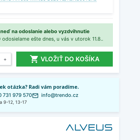
ihneď na odoslanie alebo vyzdvihnutie
 odosielame ešte dnes, u vás v utorok 11.8..

VLOŽIŤ DO KOŠÍKA
+
ek otázka? Radi vám poradíme.
 731 979 570
info@trendo.cz
mail_outline
a 9-12, 13-17