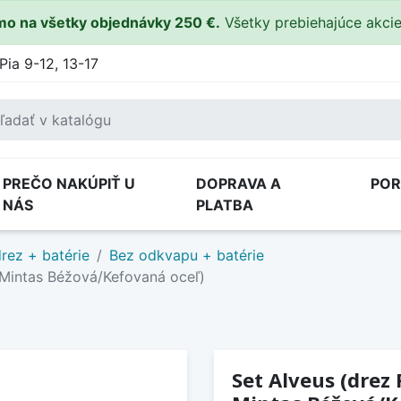
o na všetky objednávky 250 €.
Všetky prebiehajúce akci
Pia 9-12, 13-17
PREČO NAKÚPIŤ U
DOPRAVA A
PO
NÁS
PLATBA
rez + batérie
Bez odkvapu + batérie
 Mintas Béžová/Kefovaná oceľ)
Set Alveus (drez 