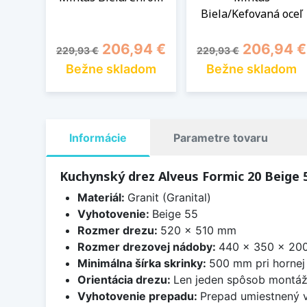
Biela/Kefovaná oceľ
Základná cena
Cena
Základná cena
Cena
206,94 €
206,94 €
229,93 €
229,93 €
Bežne skladom
Bežne skladom
Informácie
Parametre tovaru
Kuchynský drez Alveus Formic 20 Beige 
Materiál:
Granit (Granital)
Vyhotovenie:
Beige 55
Rozmer drezu:
520 x 510 mm
Rozmer drezovej nádoby:
440 x 350 x 20
Minimálna šírka skrinky:
500 mm pri hornej
Orientácia drezu:
Len jeden spôsob montá
Vyhotovenie prepadu:
Prepad umiestnený v