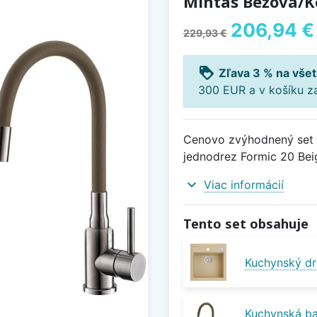
Mintas Béžová/K
206,94 €
229,93 €
loyalty
Zľava 3 % na všet
300 EUR a v košíku z
Cenovo zvýhodnený set d
jednodrez Formic 20 Bei
expand_more
Viac informácií
Tento set obsahuje
Kuchynský dr
Kuchynská ba