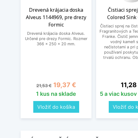
Drevená krájacia doska
Čistiaci spre
Alveus 1144969, pre drezy
Colored Sink
Formic
Čistiaci sprej na čis
Fragranitových a Te
Drevená krájacia doska Alveus.
Franke. Čistič jem
Určené pre drezy Formic. Rozmer
vodný kameň s
366 x 250 x 20 mm.
nečistotami a pri
používaní poskytu
trvalú ochranu. O
Základná cena
Cena
Cena
19,37 €
11,28
21,53 €
1 kus na sklade
5 a viac kusov
Vložiť do košíka
Vložiť do 