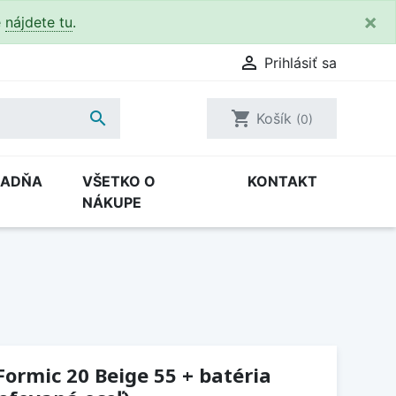
×
e
nájdete tu
.

Prihlásiť sa

shopping_cart
Košík
(0)
RADŇA
VŠETKO O
KONTAKT
NÁKUPE
Formic 20 Beige 55 + batéria