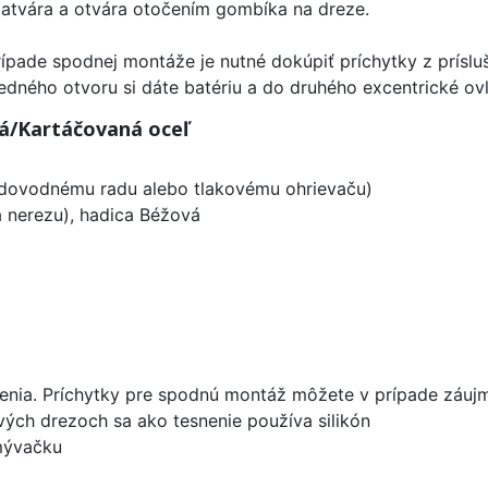
zatvára a otvára otočením gombíka na dreze.
ípade spodnej montáže je nutné dokúpiť príchytky z príslu
edného otvoru si dáte batériu a do druhého excentrické ov
á/Kartáčovaná oceľ
vodovodnému radu alebo tlakovému ohrievaču)
a nerezu), hadica Béžová
enia. Príchytky pre spodnú montáž môžete v prípade záujm
ových drezoch sa ako tesnenie používa silikón
umývačku