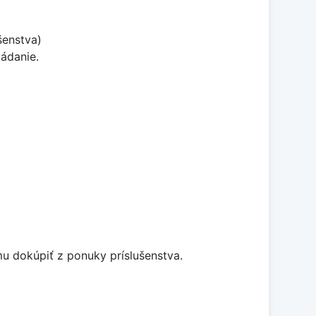
šenstva)
ládanie.
u dokúpiť z ponuky príslušenstva.