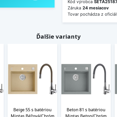
Kód výrobca
SETA2518
Záruka
24 mesiacov
Tovar pochádza z oficiál
Ďalšie varianty
Beige 55 s batériou
Beton 81 s batériou
Mintas Béžová/Chróm
Mintas Beton/Chróm