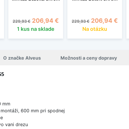
Základná cena
Cena
Základná cena
Cena
206,94 €
206,94 €
229,93 €
229,93 €
1 kus na sklade
Na otázku
O značke Alveus
Možnosti a ceny dopravy
55
0 mm
 montáži, 600 mm pri spodnej
že
o vani drezu