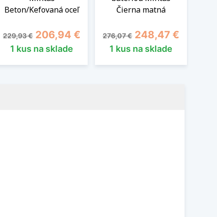
Beton/Kefovaná oceľ
Čierna matná
Čie
Základná cena
Cena
Základná cena
Cena
Zák
206,94 €
248,47 €
229,93 €
276,07 €
229,
1 kus na sklade
1 kus na sklade
2 