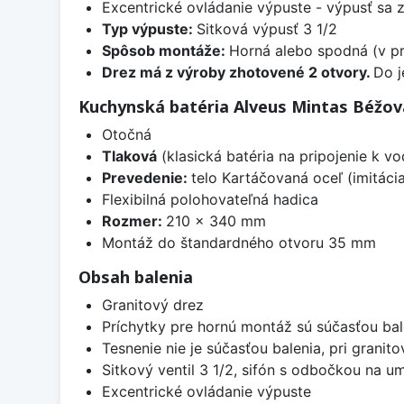
Excentrické ovládanie výpuste - výpusť sa 
Typ výpuste:
Sitková výpusť 3 1/2
Spôsob montáže:
Horná alebo spodná (v pr
Drez má z výroby zhotovené 2 otvory.
Do j
Kuchynská batéria Alveus Mintas Béžov
Otočná
Tlaková
(klasická batéria na pripojenie k 
Prevedenie:
telo Kartáčovaná oceľ (imitáci
Flexibilná polohovateľná hadica
Rozmer:
210 x 340 mm
Montáž do štandardného otvoru 35 mm
Obsah balenia
Granitový drez
Príchytky pre hornú montáž sú súčasťou bal
Tesnenie nie je súčasťou balenia, pri granit
Sitkový ventil 3 1/2, sifón s odbočkou na 
Excentrické ovládanie výpuste