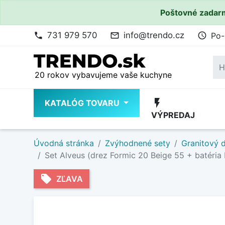
Poštovné zadarm
731 979 570
info@trendo.cz
Po-
phone
mail_outline
access_time
20 rokov vybavujeme vaše kuchyne
flash_on
KATALÓG TOVARU
VÝPREDAJ
Úvodná stránka
Zvýhodnené sety
Granitový d
Set Alveus (drez Formic 20 Beige 55 + batéria
local_offer
ZĽAVA