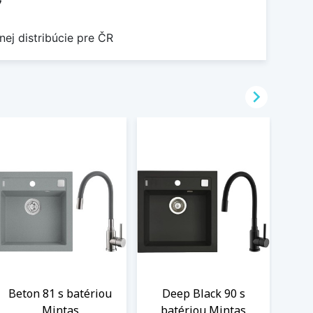
7
nej distribúcie pre ČR

Beton 81 s batériou
Deep Black 90 s
Bla
Mintas
batériou Mintas