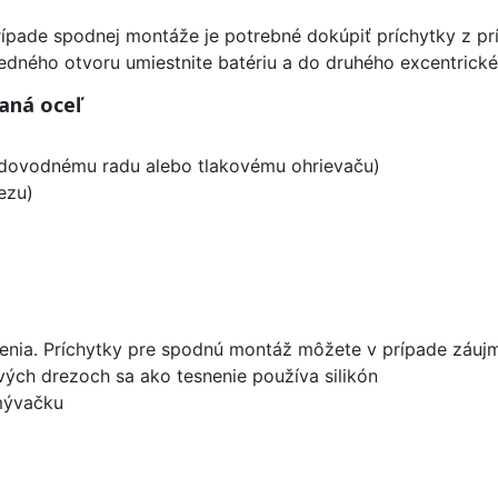
ípade spodnej montáže je potrebné dokúpiť príchytky z prí
edného otvoru umiestnite batériu a do druhého excentrické
aná oceľ
vodovodnému radu alebo tlakovému ohrievaču)
ezu)
enia. Príchytky pre spodnú montáž môžete v prípade záujm
ových drezoch sa ako tesnenie používa silikón
umývačku