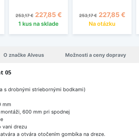
Základná cena
Cena
Základná cena
Cena
227,85 €
227,85 €
253,17 €
253,17 €
1 kus na sklade
Na otázku
O značke Alveus
Možnosti a ceny dopravy
t 05
ba s drobnými striebornými bodkami)
0 mm
 montáži, 600 mm pri spodnej
že
 vani drezu
zatvára a otvára otočením gombíka na dreze.