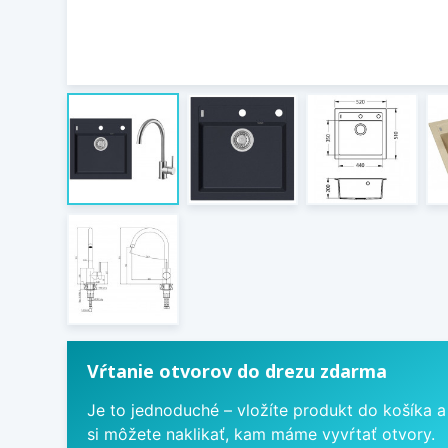
Vŕtanie otvorov do drezu zdarma
Je to jednoduché – vložíte produkt do košíka a
si môžete naklikať, kam máme vyvŕtať otvory.