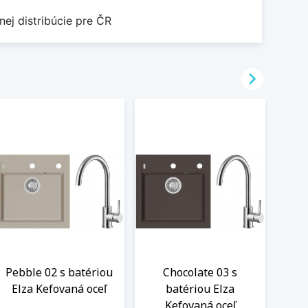
nej distribúcie pre ČR

Pebble 02 s batériou
Chocolate 03 s
Ste
Elza Kefovaná oceľ
batériou Elza
El
Kefovaná oceľ