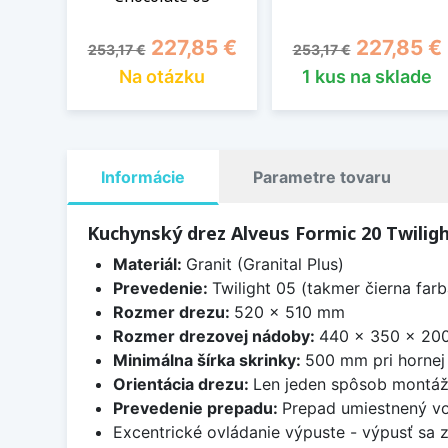
Základná cena
Cena
Základná cena
Cena
227,85 €
227,85 €
253,17 €
253,17 €
Na otázku
1 kus na sklade
Informácie
Parametre tovaru
Kuchynský drez Alveus Formic 20 Twiligh
Materiál:
Granit (Granital Plus)
Prevedenie:
Twilight 05 (takmer čierna far
Rozmer drezu:
520 x 510 mm
Rozmer drezovej nádoby:
440 x 350 x 20
Minimálna šírka skrinky:
500 mm pri hornej
Orientácia drezu:
Len jeden spôsob montá
Prevedenie prepadu:
Prepad umiestnený vo
Excentrické ovládanie výpuste - výpusť sa 