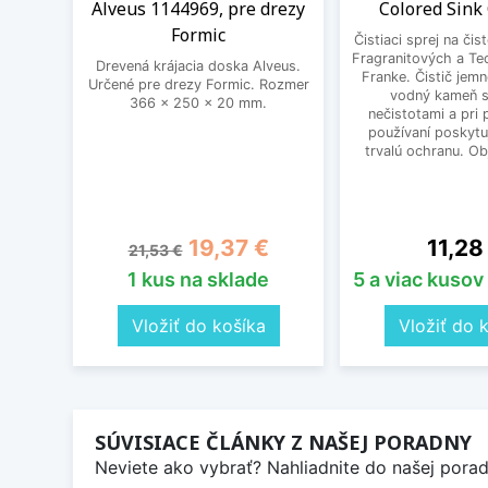
Alveus 1144969, pre drezy
Colored Sink
Formic
Čistiaci sprej na čis
Fragranitových a Te
Drevená krájacia doska Alveus.
Franke. Čistič jem
Určené pre drezy Formic. Rozmer
vodný kameň s
366 x 250 x 20 mm.
nečistotami a pri
používaní poskytu
trvalú ochranu. O
Základná cena
Cena
Cena
19,37 €
11,28
21,53 €
1 kus na sklade
5 a viac kusov
Vložiť do košíka
Vložiť do 
SÚVISIACE ČLÁNKY Z NAŠEJ PORADNY
Neviete ako vybrať? Nahliadnite do našej poradn