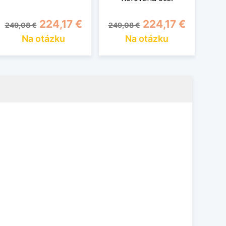
Základná cena
Cena
Základná cena
Cena
Zák
224,17 €
224,17 €
249,08 €
249,08 €
249
Na otázku
Na otázku
1