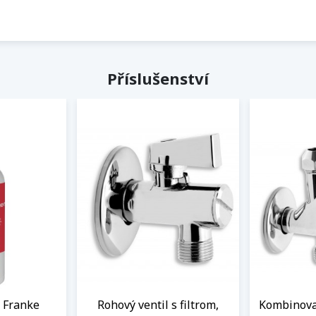
Příslušenství
j Franke
Rohový ventil s filtrom,
Kombinova