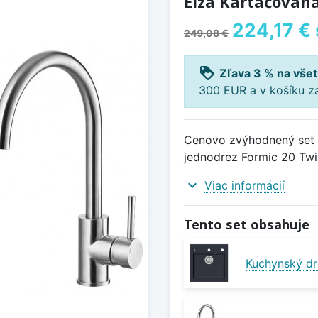
Elza Kartáčovaná
224,17 €
249,08 €
loyalty
Zľava 3 % na všet
300 EUR a v košíku z
Cenovo zvýhodnený set d
jednodrez Formic 20 Twil
expand_more
Viac informácií
Tento set obsahuje
Kuchynský dr