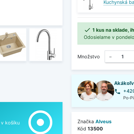
Kuchynská ba

1 kus na sklade, 
Odosielame v pondelok 
Množstvo
−
Akákoľv
+420
phone
Po-Pi
adjust
Značka
Alveus
 v košíku
Kód
13500