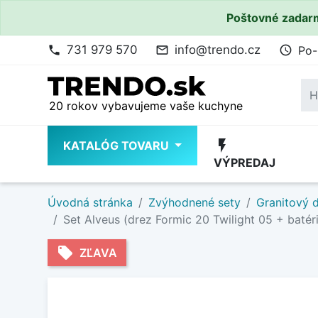
Poštovné zadarm
731 979 570
info@trendo.cz
Po-
phone
mail_outline
access_time
20 rokov vybavujeme vaše kuchyne
flash_on
KATALÓG TOVARU
VÝPREDAJ
Úvodná stránka
Zvýhodnené sety
Granitový d
Set Alveus (drez Formic 20 Twilight 05 + batér
local_offer
ZĽAVA