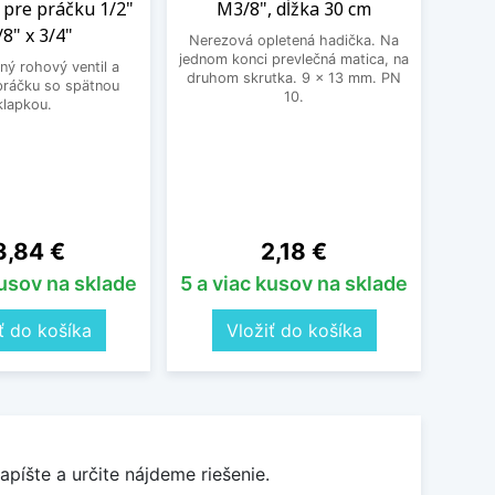
 pre práčku 1/2"
M3/8", dĺžka 30 cm
3
/8" x 3/4"
Nerezová opletená hadička. Na
BEKO
jednom konci prevlečná matica, na
ý rohový ventil a
druhom skrutka. 9 x 13 mm. PN
 práčku so spätnou
10.
klapkou.
ena
Cena
3,84 €
2,18 €
kusov na sklade
5 a viac kusov na sklade
5 a 
ť do košíka
Vložiť do košíka
apíšte a určite nájdeme riešenie.