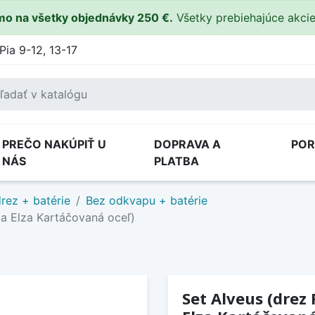
o na všetky objednávky 250 €.
Všetky prebiehajúce akci
Pia 9-12, 13-17
PREČO NAKÚPIŤ U
DOPRAVA A
PO
NÁS
PLATBA
rez + batérie
Bez odkvapu + batérie
ia Elza Kartáčovaná oceľ)
Set Alveus (drez 