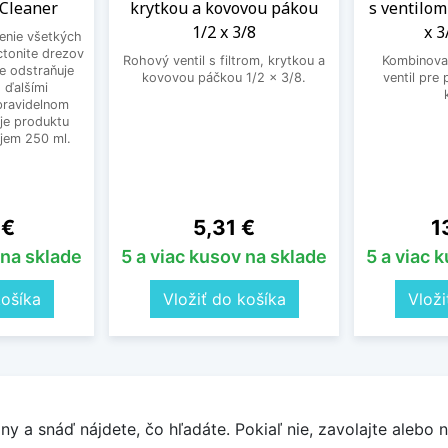
 Cleaner
krytkou a kovovou pákou
s ventilom
1/2 x 3/8
x 3
tenie všetkých
ctonite drezov
Rohový ventil s filtrom, krytkou a
Kombinovan
ne odstraňuje
kovovou páčkou 1/2 x 3/8.
ventil pre
 ďalšími
 pravidelnom
je produktu
bjem 250 ml.
Cena
C
 €
5,31 €
1
 na sklade
5 a viac kusov na sklade
5 a viac 
košíka
Vložiť do košíka
Vloži
y a snáď nájdete, čo hľadáte. Pokiaľ nie, zavolajte alebo n