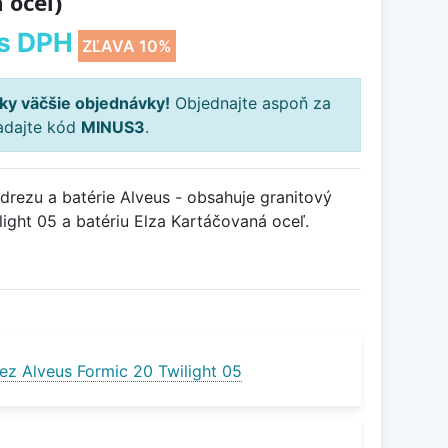
 oceľ)
s DPH
ZĽAVA 10%
ky väčšie objednávky!
Objednajte aspoň za
adajte kód
MINUS3
.
rezu a batérie Alveus - obsahuje granitový
ight 05 a batériu Elza Kartáčovaná oceľ.
ez Alveus Formic 20 Twilight 05