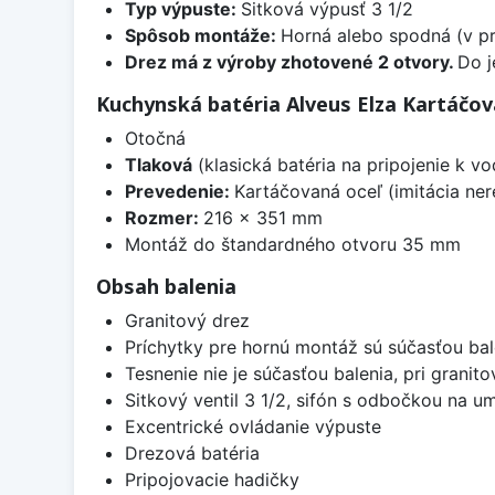
Typ výpuste:
Sitková výpusť 3 1/2
Spôsob montáže:
Horná alebo spodná (v pr
Drez má z výroby zhotovené 2 otvory.
Do j
Kuchynská batéria Alveus Elza Kartáčov
Otočná
Tlaková
(klasická batéria na pripojenie k 
Prevedenie:
Kartáčovaná oceľ (imitácia ner
Rozmer:
216 x 351 mm
Montáž do štandardného otvoru 35 mm
Obsah balenia
Granitový drez
Príchytky pre hornú montáž sú súčasťou bal
Tesnenie nie je súčasťou balenia, pri granit
Sitkový ventil 3 1/2, sifón s odbočkou na 
Excentrické ovládanie výpuste
Drezová batéria
Pripojovacie hadičky