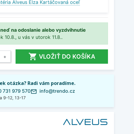
téria Alveus Elza Kartáčovaná oceľ
ihneď na odoslanie alebo vyzdvihnutie
10.8., u vás v utorok 11.8..

VLOŽIŤ DO KOŠÍKA
+
ek otázka? Radi vám poradíme.
 731 979 570
info@trendo.cz
mail_outline
a 9-12, 13-17