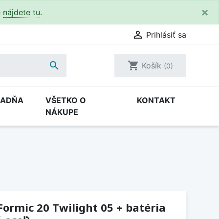
×
e
nájdete tu
.

Prihlásiť sa

shopping_cart
Košík
(0)
RADŇA
VŠETKO O
KONTAKT
NÁKUPE
Formic 20 Twilight 05 + batéria