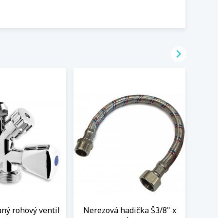

ný rohový ventil
Nerezová hadička Š3/8" x
BEK