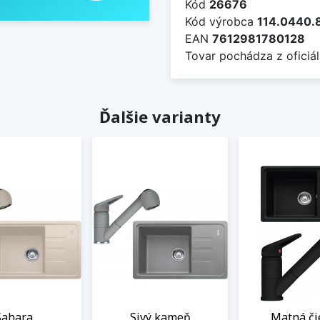
Kód
26676
Kód výrobca
114.0440.
EAN
7612981780128
Tovar pochádza z oficiál
Ďalšie varianty
Sahara
Sivý kameň
Matná či