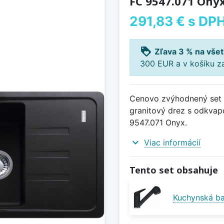
FC 9547.071 Ony
291,83 €
s DP
loyalty
Zľava 3 % na všet
300 EUR a v košíku z
Cenovo zvýhodnený set d
granitový drez s odkvap
9547.071 Onyx.
expand_more
Viac informácií
Tento set obsahuje
Kuchynská ba