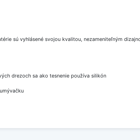
batérie sú vyhlásené svojou kvalitou, nezameniteľným diza
ových drezoch sa ako tesnenie používa silikón
a umývačku