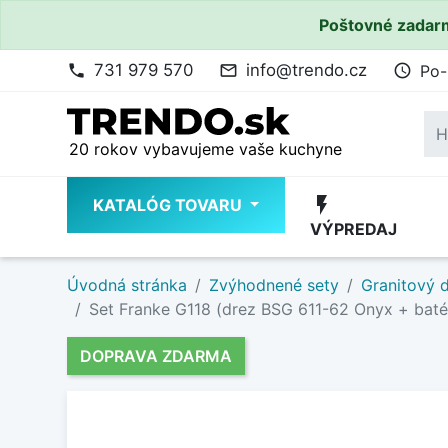
Poštovné zadarm
731 979 570
info@trendo.cz
Po-
phone
mail_outline
access_time
20 rokov vybavujeme vaše kuchyne
flash_on
KATALÓG TOVARU
VÝPREDAJ
Úvodná stránka
Zvýhodnené sety
Granitový d
Set Franke G118 (drez BSG 611-62 Onyx + baté
DOPRAVA ZDARMA