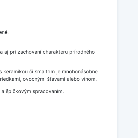
ené.
a aj pri zachovaní charakteru prírodného
í s keramikou či smaltom je mnohonásobne
striedkami, ovocnými šťavami alebo vínom.
m a špičkovým spracovaním.