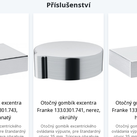
Příslušenství
 excentra
Otočný gombík excentra
Otočný g
301.743,
Franke 133.0301.741, nerez,
Franke 133
anatý
okrúhly
h
centrického
Otočný gombík excentrického
Otočný gom
pre štandardný
ovládania výpuste, pre štandardný
ovládania výp
ava obsahuje
otvor 35 mm. Súprava obsahuje
otvor 35 mm