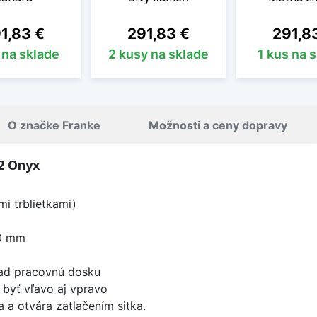
na
Cena
Cena
1,83 €
291,83 €
291,8
 na sklade
2 kusy na sklade
1 kus na 
O značke Franke
Možnosti a ceny dopravy
2 Onyx
mi trblietkami)
0 mm
nad pracovnú dosku
byť vľavo aj vpravo
 a otvára zatlačením sitka.