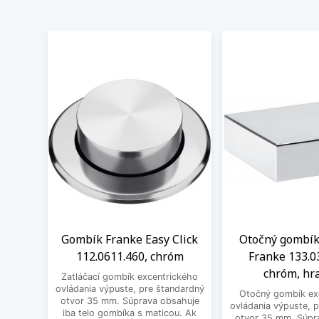
Gombík Franke Easy Click
Otočný gombík
112.0611.460, chróm
Franke 133.0
chróm, hr
Zatláčací gombík excentrického
ovládania výpuste, pre štandardný
Otočný gombík ex
otvor 35 mm. Súprava obsahuje
ovládania výpuste, 
iba telo gombíka s maticou. Ak
otvor 35 mm. Súpr