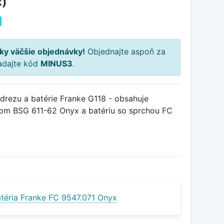
x)
H
ky väčšie objednávky!
Objednajte aspoň za
adajte kód
MINUS3
.
rezu a batérie Franke G118 - obsahuje
om BSG 611-62 Onyx a batériu so sprchou FC
téria Franke FC 9547.071 Onyx