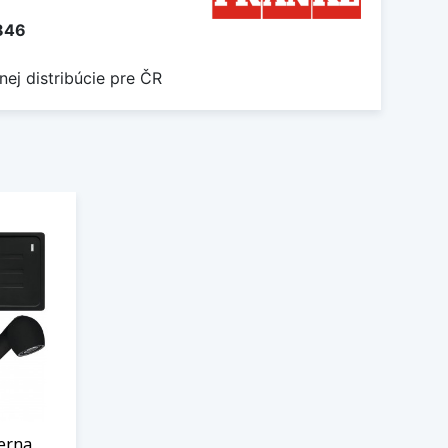
846
nej distribúcie pre ČR
erna