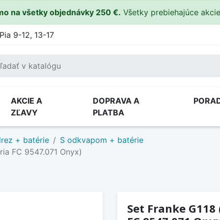
o na všetky objednávky 250 €.
Všetky prebiehajúce akci
Pia 9-12, 13-17
AKCIE A
DOPRAVA A
PORA
ZĽAVY
PLATBA
rez + batérie
S odkvapom + batérie
ria FC 9547.071 Onyx)
Set Franke G118 