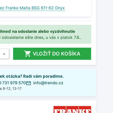
ez Franke Malta BSG 611-62 Onyx
 ihneď na odoslanie alebo vyzdvihnutie
 odosielame ešte dnes, u vás v piatok 7.8..

VLOŽIŤ DO KOŠÍKA
+
ek otázka? Radi vám poradíme.
 731 979 570
info@trendo.cz
mail_outline
a 9-12, 13-17