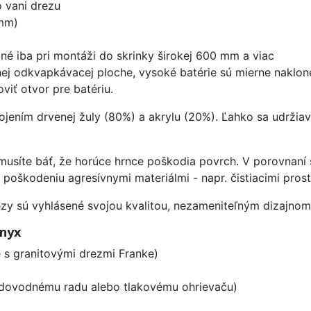
 vani drezu
mm)
é iba pri montáži do skrinky širokej 600 mm a viac
ej odkvapkávacej ploche, vysoké batérie sú mierne naklon
viť otvor pre batériu.
ojením drvenej žuly (80%) a akrylu (20%). Ľahko sa udržiav
emusíte báť, že horúce hrnce poškodia povrch. V porovnan
či poškodeniu agresívnymi materiálmi - napr. čistiacimi pro
ezy sú vyhlásené svojou kvalitou, nezameniteľným dizajno
Onyx
 s granitovými drezmi Franke)
vodovodnému radu alebo tlakovému ohrievaču)