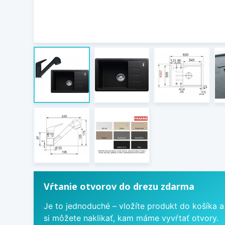
Vŕtanie otvorov do drezu zdarma
Je to jednoduché – vložíte produkt do košíka a
si môžete naklikať, kam máme vyvŕtať otvory.