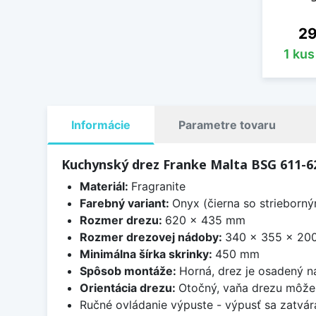
Ce
29
1 kus
Informácie
Parametre tovaru
Kuchynský drez Franke Malta BSG 611-6
Materiál:
Fragranite
Farebný variant:
Onyx (čierna so strieborný
Rozmer drezu:
620 x 435 mm
Rozmer drezovej nádoby:
340 x 355 x 20
Minimálna šírka skrinky:
450 mm
Spôsob montáže:
Horná, drez je osadený 
Orientácia drezu:
Otočný, vaňa drezu môže 
Ručné ovládanie výpuste - výpusť sa zatvára