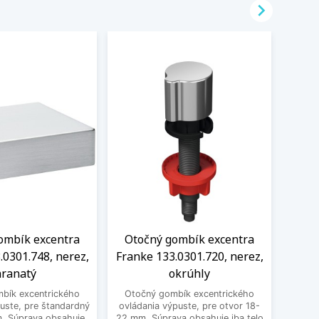

ombík excentra
Otočný gombík excentra
Gomb
.0301.748, nerez,
Franke 133.0301.720, nerez,
1
ranatý
okrúhly
Zatláč
ovláda
bík excentrického
Otočný gombík excentrického
otvor
uste, pre štandardný
ovládania výpuste, pre otvor 18-
iba 
. Súprava obsahuje
22 mm. Súprava obsahuje iba telo