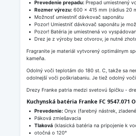
Prevedenie prepadu:
Prepad umiestnený vo
Rozmer výrezu:
600 x 415 mm (rádius 20 
Možnosť umiestniť dávkovač saponátu
Pozor! Umiestniť dávkovač saponátu je možn
Pozor! Batéria je umiestnená vo vyspádovan
Drez je z výroby bez otvorov, je nutné zhoto
Fragranite je materiál vytvorený optimálnym sp
kameňa.
Odolný voči teplotám do 180 st. C, takže sa n
odolnejší voči poškriabaniu. Je tiež odolný vo
Drezy Franke patria medzi svetovú špičku - dr
Kuchynská batéria Franke FC 9547.071 
Prevedenie:
Onyx (farebný nástrek, zladené
Páková zmiešavacia
Tlaková
(klasická batéria na pripojenie k 
otočná o 120°