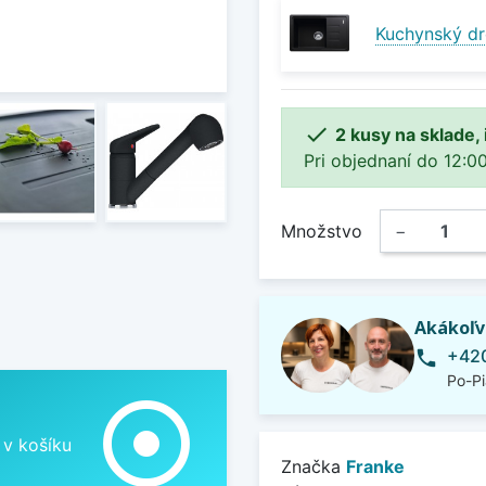
Kuchynský dr

2 kusy na sklade,
Pri objednaní do 12:00
Množstvo
−
Akákoľv
+420
phone
Po-Pi
adjust
 v košíku
Značka
Franke