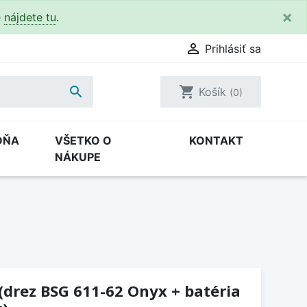
×
e
nájdete tu
.

Prihlásiť sa

shopping_cart
Košík
(0)
DŇA
VŠETKO O
KONTAKT
NÁKUPE
(drez BSG 611-62 Onyx + batéria