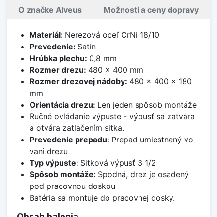
O značke Alveus
Možnosti a ceny dopravy
Materiál:
Nerezová oceľ CrNi 18/10
Prevedenie:
Satin
Hrúbka plechu:
0,8 mm
Rozmer drezu:
480 x 400 mm
Rozmer drezovej nádoby:
480 x 400 x 180
mm
Orientácia drezu:
Len jeden spôsob montáže
Ručné ovládanie výpuste - výpusť sa zatvára
a otvára zatlačením sitka.
Prevedenie prepadu:
Prepad umiestnený vo
vani drezu
Typ výpuste:
Sitková výpusť 3 1/2
Spôsob montáže:
Spodná, drez je osadený
pod pracovnou doskou
Batéria sa montuje do pracovnej dosky.
Obsah balenia