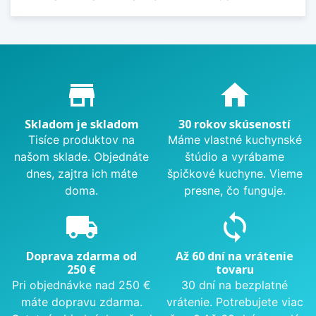
Proč nakupovat u nás?
store_mall_directory
home
Skladom je skladom
30 rokov skúseností
Tisíce produktov na
Máme vlastné kuchynské
našom sklade. Objednáte
štúdio a vyrábame
dnes, zajtra ich máte
špičkové kuchyne. Vieme
doma.
presne, čo funguje.
local_shipping
sync
Doprava zdarma od
Až 60 dní na vrátenie
250 €
tovaru
Pri objednávke nad 250 €
30 dní na bezplatné
máte dopravu zdarma.
vrátenie. Potrebujete viac