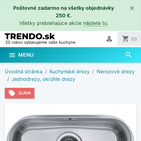
×
Poštovné zadarmo na všetky objednávky
250 €.
Všetky prebiehajúce akcie
nájdete tu
.

shopping_cart
(0)
20 rokov vybavujeme vaše kuchyne
search

MENU
Úvodná stránka
Kuchynské drezy
Nerezové drezy
Jednodrezy, okrúhle drezy
local_offer
ZĽAVA