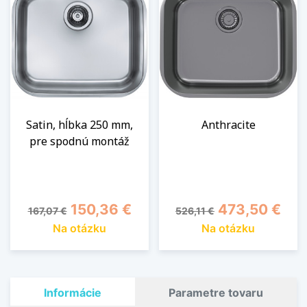
Satin, hĺbka 250 mm,
Anthracite
pre spodnú montáž
Základná cena
Cena
Základná cena
Cena
150,36 €
473,50 €
167,07 €
526,11 €
Na otázku
Na otázku
Informácie
Parametre tovaru