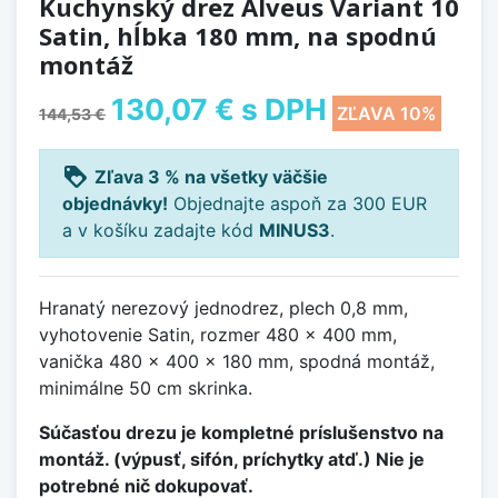
Kuchynský drez Alveus Variant 10
Satin, hĺbka 180 mm, na spodnú
montáž
130,07 €
s DPH
ZĽAVA 10%
144,53 €
loyalty
Zľava 3 % na všetky väčšie
objednávky!
Objednajte aspoň za 300 EUR
a v košíku zadajte kód
MINUS3
.
Hranatý nerezový jednodrez, plech 0,8 mm,
vyhotovenie Satin, rozmer 480 x 400 mm,
vanička 480 x 400 x 180 mm, spodná montáž,
minimálne 50 cm skrinka.
Súčasťou drezu je kompletné príslušenstvo na
montáž. (výpusť, sifón, príchytky atď.) Nie je
potrebné nič dokupovať.