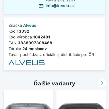
Po-Pia 9-12, 13-17
info@trendo.cz
mail_outline
Značka
Alveus
Kód
13332
Kód výrobca
1042481
EAN
3838997308468
Záruka
24 mesiacov
Tovar pochádza z oficiálnej distribúcie pre ČR

Ďalšie varianty