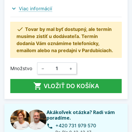
expand_more
Viac informácií

Tovar by mal byť dostupný, ale termín
musíme zistiť u dodávateľa. Termín
dodania Vám oznámime telefonicky,
emailom alebo na predajni v Pardubiciach.
Množstvo
−
+

VLOŽIŤ DO KOŠÍKA
Akákoľvek otázka? Radi vám
poradíme.
+420 731 979 570
phone