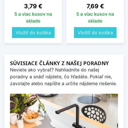
Cena
Cena
3,79 €
7,69 €
5 a viac kusov na
5 a viac kusov na
sklade
sklade
Vložiť do košíka
Vložiť do košíka
SÚVISIACE ČLÁNKY Z NAŠEJ PORADNY
Neviete ako vybrať? Nahliadnite do našej
poradny a snáď nájdete, čo hľadáte. Pokiaľ nie,
zavolajte alebo napíšte a určite nájdeme riešenie.