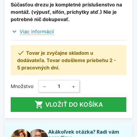
Súčasťou drezu je kompletné príslušenstvo na
montáž. (výpusť, sifón, príchytky atď.) Nie je
potrebné nič dokupovať.
expand_more
Viac informácií

Tovar je zvyčajne skladom u
dodávateľa. Tovar odošleme priebehu 2 -
5 pracovných dní.
Množstvo
−
+

VLOŽIŤ DO KOŠÍKA
Akákoľvek otázka? Radi vám