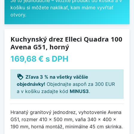
Je to jednoduché – vložíte produkt do košíka a v
košíku si môžete naklikať, kam máme vyvŕtať
otvory.
Kuchynský drez Elleci Quadra 100
Avena G51, horný
169,68 €
s DPH
loyalty
Zľava 3 % na všetky väčšie
objednávky!
Objednajte aspoň za 300 EUR
a v košíku zadajte kód
MINUS3
.
Hranatý granitový jednodrez, vyhotovenie Avena
G51, rozmer 410 x 500 mm, vaňa 340 x 400 x
190 mm, horná montáž, minimálne 45 cm skrinka.