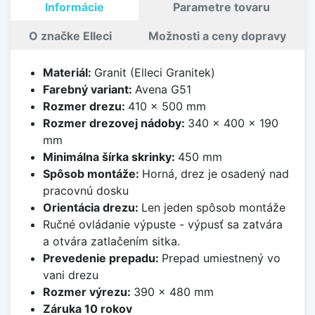
Informácie
Parametre tovaru
O značke Elleci
Možnosti a ceny dopravy
Materiál:
Granit (Elleci Granitek)
Farebný variant:
Avena G51
Rozmer drezu:
410 x 500 mm
Rozmer drezovej nádoby:
340 x 400 x 190
mm
Minimálna šírka skrinky:
450 mm
Spôsob montáže:
Horná, drez je osadený nad
pracovnú dosku
Orientácia drezu:
Len jeden spôsob montáže
Ručné ovládanie výpuste - výpusť sa zatvára
a otvára zatlačením sitka.
Prevedenie prepadu:
Prepad umiestnený vo
vani drezu
Rozmer výrezu:
390 x 480 mm
Záruka 10 rokov