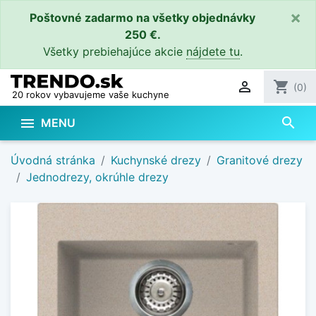
×
Poštovné zadarmo na všetky objednávky
250 €.
Všetky prebiehajúce akcie
nájdete tu
.

shopping_cart
(0)
20 rokov vybavujeme vaše kuchyne
search

MENU
Úvodná stránka
Kuchynské drezy
Granitové drezy
Jednodrezy, okrúhle drezy