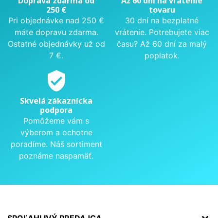
Doprava zdarma od
Až 60 dní na vrátenie
250 €
tovaru
Pri objednávke nad 250 €
30 dní na bezplatné
máte dopravu zdarma.
vrátenie. Potrebujete viac
Ostatné objednávky už od
času? Až 60 dní za malý
7 €.
poplatok.
verified_user
Skvelá zákaznícka
podpora
Pomôžeme vám s
výberom a ochotne
poradíme. Náš sortiment
poznáme naspamäť.