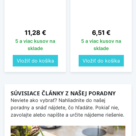
Cena
Cena
11,28 €
6,51 €
5 a viac kusov na
5 a viac kusov na
sklade
sklade
Vložiť do košíka
Vložiť do košíka
SÚVISIACE ČLÁNKY Z NAŠEJ PORADNY
Neviete ako vybrať? Nahliadnite do našej
poradny a snáď nájdete, čo hľadáte. Pokiaľ nie,
zavolajte alebo napíšte a určite nájdeme riešenie.