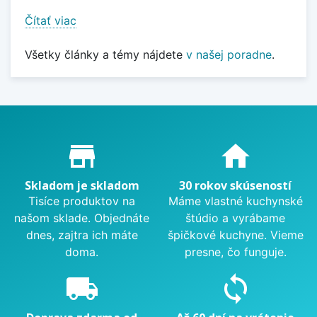
Čítať viac
Všetky články a témy nájdete
v našej poradne
.
Proč nakupovat u nás?
store_mall_directory
home
Skladom je skladom
30 rokov skúseností
Tisíce produktov na
Máme vlastné kuchynské
našom sklade. Objednáte
štúdio a vyrábame
dnes, zajtra ich máte
špičkové kuchyne. Vieme
doma.
presne, čo funguje.
local_shipping
sync