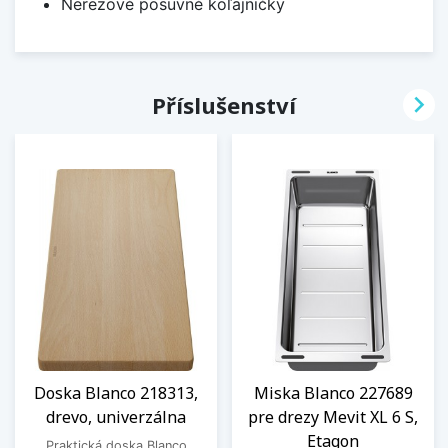
Nerezové posuvné koľajničky

Příslušenství
Doska Blanco 218313,
Miska Blanco 227689
drevo, univerzálna
pre drezy Mevit XL 6 S,
Etagon
Praktická doska Blanco