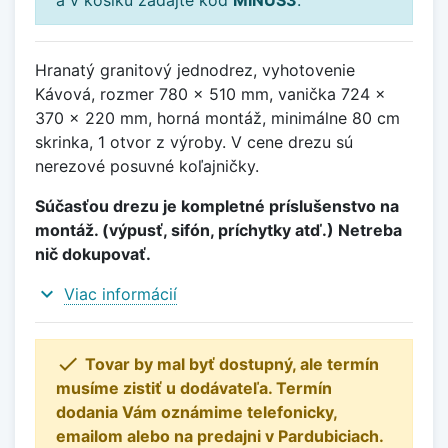
Hranatý granitový jednodrez, vyhotovenie
Kávová, rozmer 780 x 510 mm, vanička 724 x
370 x 220 mm, horná montáž, minimálne 80 cm
skrinka, 1 otvor z výroby. V cene drezu sú
nerezové posuvné koľajničky.
Súčasťou drezu je kompletné príslušenstvo na
montáž. (výpusť, sifón, príchytky atď.) Netreba
nič dokupovať.
expand_more
Viac informácií

Tovar by mal byť dostupný, ale termín
musíme zistiť u dodávateľa. Termín
dodania Vám oznámime telefonicky,
emailom alebo na predajni v Pardubiciach.