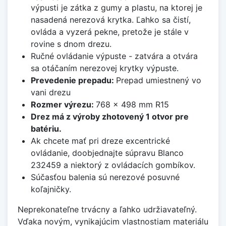
výpusti je zátka z gumy a plastu, na ktorej je
nasadená nerezová krytka. Ľahko sa čistí,
ovláda a vyzerá pekne, pretože je stále v
rovine s dnom drezu.
Ručné ovládanie výpuste - zatvára a otvára
sa otáčaním nerezovej krytky výpuste.
Prevedenie prepadu:
Prepad umiestnený vo
vani drezu
Rozmer výrezu:
768 x 498 mm R15
Drez má z výroby zhotovený 1 otvor pre
batériu.
Ak chcete mať pri dreze excentrické
ovládanie, doobjednajte súpravu Blanco
232459 a niektorý z ovládacích gombíkov.
Súčasťou balenia sú nerezové posuvné
koľajničky.
Neprekonateľne trvácny a ľahko udržiavateľný.
Vďaka novým, vynikajúcim vlastnostiam materiálu