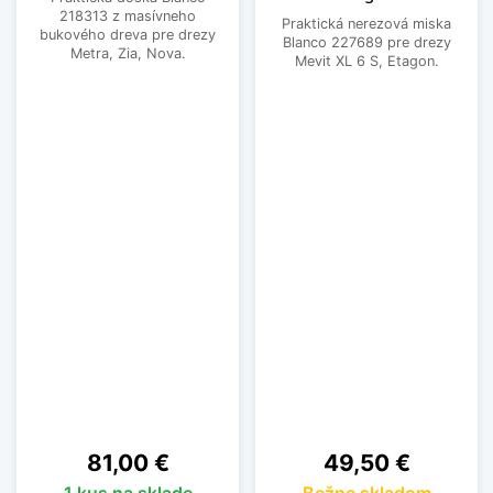
218313 z masívneho
Praktická nerezová miska
bukového dreva pre drezy
Blanco 227689 pre drezy
Metra, Zia, Nova.
Mevit XL 6 S, Etagon.
Cena
Cena
81,00 €
49,50 €