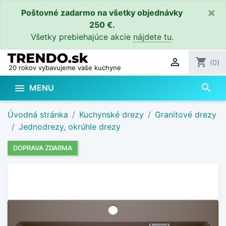
×
Poštovné zadarmo na všetky objednávky
250 €.
Všetky prebiehajúce akcie
nájdete tu
.

shopping_cart
(0)
20 rokov vybavujeme vaše kuchyne
search

MENU
Úvodná stránka
Kuchynské drezy
Granitové drezy
Jednodrezy, okrúhle drezy
DOPRAVA ZDARMA