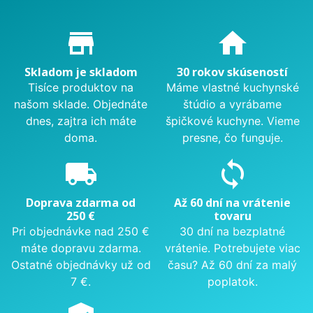
Proč nakupovat u nás?
store_mall_directory
home
Skladom je skladom
30 rokov skúseností
Tisíce produktov na
Máme vlastné kuchynské
našom sklade. Objednáte
štúdio a vyrábame
dnes, zajtra ich máte
špičkové kuchyne. Vieme
doma.
presne, čo funguje.
local_shipping
sync
Doprava zdarma od
Až 60 dní na vrátenie
250 €
tovaru
Pri objednávke nad 250 €
30 dní na bezplatné
máte dopravu zdarma.
vrátenie. Potrebujete viac
Ostatné objednávky už od
času? Až 60 dní za malý
7 €.
poplatok.