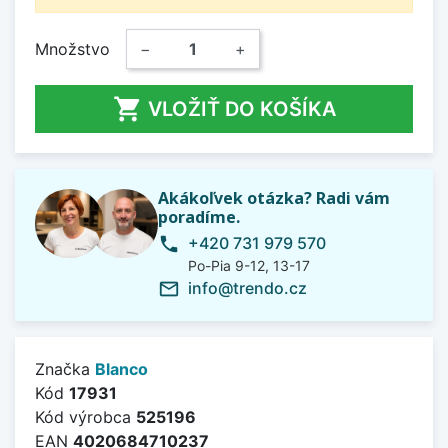
Množstvo
−
+

VLOŽIŤ DO KOŠÍKA
Akákoľvek otázka? Radi vám
poradíme.
+420 731 979 570
phone
Po-Pia 9-12, 13-17
info@trendo.cz
mail_outline
Značka
Blanco
Kód
17931
Kód výrobca
525196
EAN
4020684710237