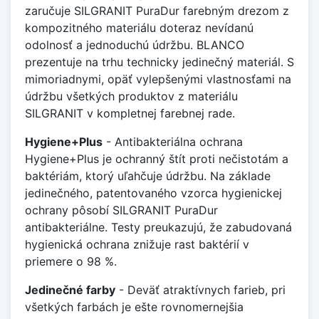
zaručuje SILGRANIT PuraDur farebným drezom z
kompozitného materiálu doteraz nevídanú
odolnosť a jednoduchú údržbu. BLANCO
prezentuje na trhu technicky jedinečný materiál. S
mimoriadnymi, opäť vylepšenými vlastnosťami na
údržbu všetkých produktov z materiálu
SILGRANIT v kompletnej farebnej rade.
Hygiene+Plus
- Antibakteriálna ochrana
Hygiene+Plus je ochranný štít proti nečistotám a
baktériám, ktorý uľahčuje údržbu. Na základe
jedinečného, patentovaného vzorca hygienickej
ochrany pôsobí SILGRANIT PuraDur
antibakteriálne. Testy preukazujú, že zabudovaná
hygienická ochrana znižuje rast baktérií v
priemere o 98 %.
Jedinečné farby
- Deväť atraktívnych farieb, pri
všetkých farbách je ešte rovnomernejšia