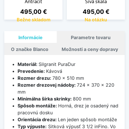
Antracit
Sivá skala
Cena
Cena
495,00 €
495,00 €
Bežne skladom
Na otázku
Informácie
Parametre tovaru
O značke Blanco
Možnosti a ceny dopravy
Materiál:
Silgranit PuraDur
Prevedenie:
Kávová
Rozmer drezu:
780 x 510 mm
Rozmer drezovej nádoby:
724 x 370 x 220
mm
Minimálna šírka skrinky:
800 mm
Spôsob montáže:
Horná, drez je osadený nad
pracovnú dosku
Orientácia drezu:
Len jeden spôsob montáže
Typ výpuste:
Sitková výpusť 3 1/2 inFino. Vo