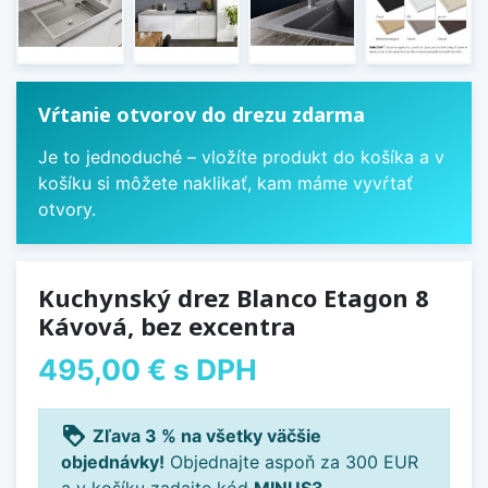
Vŕtanie otvorov do drezu zdarma
Je to jednoduché – vložíte produkt do košíka a v
košíku si môžete naklikať, kam máme vyvŕtať
otvory.
Kuchynský drez Blanco Etagon 8
Kávová, bez excentra
495,00 €
s DPH
loyalty
Zľava 3 % na všetky väčšie
objednávky!
Objednajte aspoň za 300 EUR
a v košíku zadajte kód
MINUS3
.