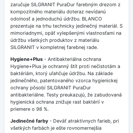
zaručuje SILGRANIT PuraDur farebným drezom z
kompozitného materiálu doteraz nevídanú
odolnosť a jednoduchú údržbu. BLANCO
prezentuje na trhu technicky jedinečný materiál. S
mimoriadnymi, opäť vylepšenými vlastnosťami na
údržbu všetkých produktov z materiálu
SILGRANIT v kompletnej farebnej rade.
Hygiene+Plus
- Antibakteriálna ochrana
Hygiene+Plus je ochranný štít proti nečistotám a
baktériám, ktorý uľahčuje údržbu. Na základe
jedinečného, patentovaného vzorca hygienickej
ochrany pôsobí SILGRANIT PuraDur
antibakteriálne. Testy preukazujú, že zabudovaná
hygienická ochrana znižuje rast baktérií v
priemere o 98 %.
Jedinečné farby
- Deväť atraktívnych farieb, pri
všetkých farbách je ešte rovnomernejšia