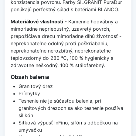
konzistencia povrchu. Farby SILGRANIT PuraDur
ponúkajú perfektný súlad s batériami BLANCO.
Materiálové vlastnosti
- Kamenne hodvábny a
mimoriadne nepriepustný, uzavretý povrch,
prepožičiava drezu mimoriadne dlhú životnosť -
neprekonateľne odolný proti poškriabaniu,
neprekonateľne nerozbitný, neprekonateľne
teplovzdorný do 280 °C, 100 % hygienicky a
zdravotne neškodný, 100 % stálofarebný.
Obsah balenia
Granitový drez
Príchytky
Tesnenie nie je súčasťou balenia, pri
granitových drezoch sa ako tesnenie používa
silikón
Sitková výpusť InFino, sifón s odbočkou na
umývačku