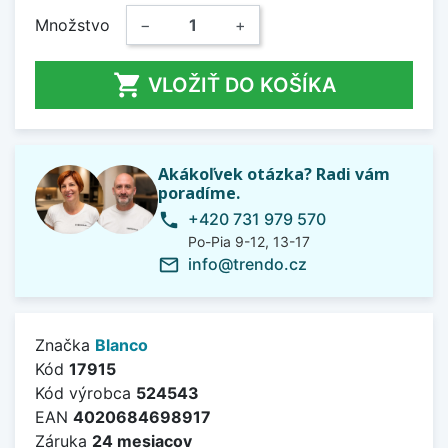
Množstvo
−
+

VLOŽIŤ DO KOŠÍKA
Akákoľvek otázka? Radi vám
poradíme.
+420 731 979 570
phone
Po-Pia 9-12, 13-17
info@trendo.cz
mail_outline
Značka
Blanco
Kód
17915
Kód výrobca
524543
EAN
4020684698917
Záruka
24 mesiacov