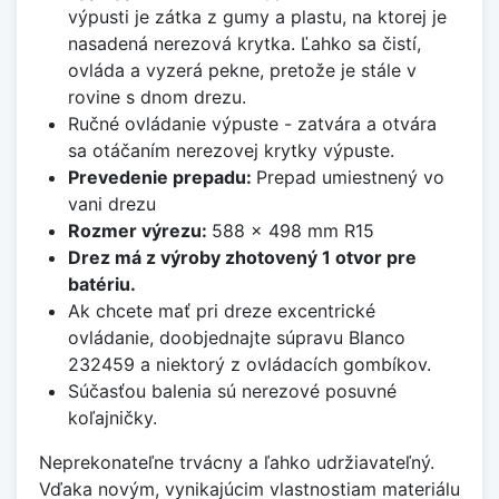
výpusti je zátka z gumy a plastu, na ktorej je
nasadená nerezová krytka. Ľahko sa čistí,
ovláda a vyzerá pekne, pretože je stále v
rovine s dnom drezu.
Ručné ovládanie výpuste - zatvára a otvára
sa otáčaním nerezovej krytky výpuste.
Prevedenie prepadu:
Prepad umiestnený vo
vani drezu
Rozmer výrezu:
588 x 498 mm R15
Drez má z výroby zhotovený 1 otvor pre
batériu.
Ak chcete mať pri dreze excentrické
ovládanie, doobjednajte súpravu Blanco
232459 a niektorý z ovládacích gombíkov.
Súčasťou balenia sú nerezové posuvné
koľajničky.
Neprekonateľne trvácny a ľahko udržiavateľný.
Vďaka novým, vynikajúcim vlastnostiam materiálu