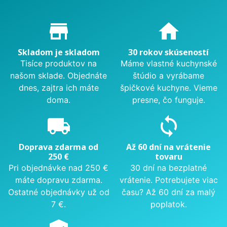
Proč nakupovat u nás?
store_mall_directory
home
Skladom je skladom
30 rokov skúseností
Tisíce produktov na
Máme vlastné kuchynské
našom sklade. Objednáte
štúdio a vyrábame
dnes, zajtra ich máte
špičkové kuchyne. Vieme
doma.
presne, čo funguje.
local_shipping
sync
Doprava zdarma od
Až 60 dní na vrátenie
250 €
tovaru
Pri objednávke nad 250 €
30 dní na bezplatné
máte dopravu zdarma.
vrátenie. Potrebujete viac
Ostatné objednávky už od
času? Až 60 dní za malý
7 €.
poplatok.