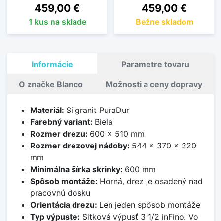
Cena
Cena
459,00 €
459,00 €
1 kus na sklade
Bežne skladom
Informácie
Parametre tovaru
O značke Blanco
Možnosti a ceny dopravy
Materiál:
Silgranit PuraDur
Farebný variant:
Biela
Rozmer drezu:
600 x 510 mm
Rozmer drezovej nádoby:
544 x 370 x 220
mm
Minimálna šírka skrinky:
600 mm
Spôsob montáže:
Horná, drez je osadený nad
pracovnú dosku
Orientácia drezu:
Len jeden spôsob montáže
Typ výpuste:
Sitková výpusť 3 1/2 inFino. Vo