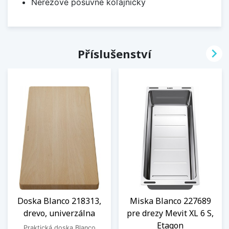
Nerezové posuvné koľajničky

Příslušenství
Doska Blanco 218313,
Miska Blanco 227689
drevo, univerzálna
pre drezy Mevit XL 6 S,
Etagon
Praktická doska Blanco