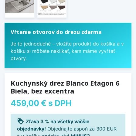
Vŕtanie otvorov do drezu zdarma
Je to jednoduché – vložíte produkt do košíka a v
košíku si môžete naklikať, kam máme vyvŕtať
otvory.
Kuchynský drez Blanco Etagon 6
Biela, bez excentra
459,00 €
s DPH
loyalty
Zľava 3 % na všetky väčšie
objednávky!
Objednajte aspoň za 300 EUR
a v košíku zadajte kód
MINUS3
.