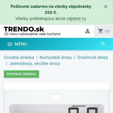
×
Poštovné zadarmo na všetky objednávky
250 €.
Všetky prebiehajúce akcie
nájdete tu
.

shopping_cart
(0)
20 rokov vybavujeme vaše kuchyne
search

MENU
Úvodná stránka
Kuchynské drezy
Granitové drezy
Jednodrezy, okrúhle drezy
DOPRAVA ZDARMA