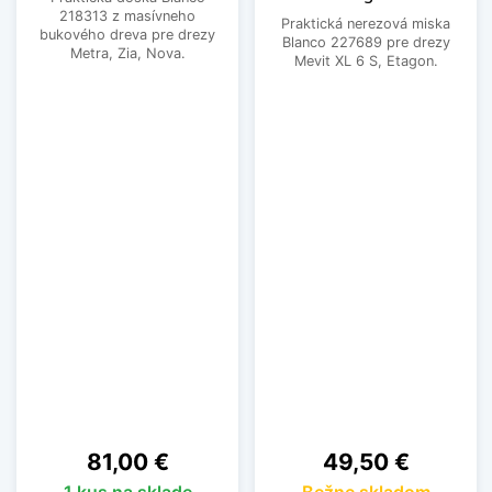
218313 z masívneho
Praktická nerezová miska
bukového dreva pre drezy
Blanco 227689 pre drezy
Metra, Zia, Nova.
Mevit XL 6 S, Etagon.
Cena
Cena
81,00 €
49,50 €