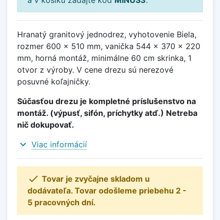
Hranatý granitový jednodrez, vyhotovenie Biela,
rozmer 600 x 510 mm, vanička 544 x 370 x 220
mm, horná montáž, minimálne 60 cm skrinka, 1
otvor z výroby. V cene drezu sú nerezové
posuvné koľajničky.
Súčasťou drezu je kompletné príslušenstvo na
montáž. (výpusť, sifón, príchytky atď.) Netreba
nič dokupovať.
expand_more
Viac informácií

Tovar je zvyčajne skladom u
dodávateľa. Tovar odošleme priebehu 2 -
5 pracovných dní.