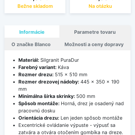
Bežne skladom
Na otázku
Informácie
Parametre tovaru
O značke Blanco
Možnosti a ceny dopravy
Materiál:
Silgranit PuraDur
Farebný variant:
Káva
Rozmer drezu:
515 x 510 mm
Rozmer drezovej nádoby:
445 x 350 x 190
mm
Minimálna šírka skrinky:
500 mm
Spôsob montáže:
Horná, drez je osadený nad
pracovnú dosku
Orientácia drezu:
Len jeden spôsob montáže
Excentrické ovládanie výpuste - výpusť sa
zatvára a otvára otočením gombíka na dreze.