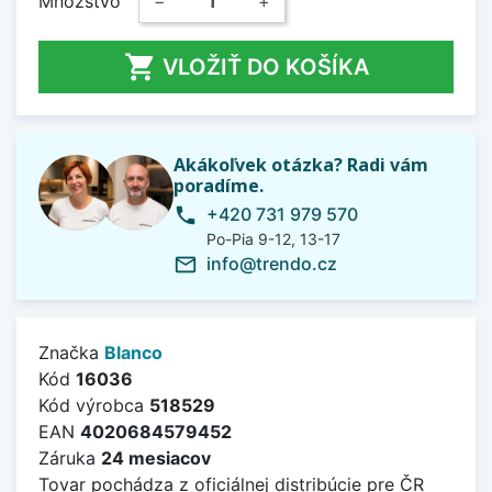
Množstvo
−
+

VLOŽIŤ DO KOŠÍKA
Akákoľvek otázka? Radi vám
poradíme.
+420 731 979 570
phone
Po-Pia 9-12, 13-17
info@trendo.cz
mail_outline
Značka
Blanco
Kód
16036
Kód výrobca
518529
EAN
4020684579452
Záruka
24 mesiacov
Tovar pochádza z oficiálnej distribúcie pre ČR