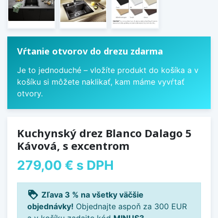
Vŕtanie otvorov do drezu zdarma
Je to jednoduché – vložíte produkt do košíka a v
košíku si môžete naklikať, kam máme vyvŕtať
otvory.
Kuchynský drez Blanco Dalago 5
Kávová, s excentrom
279,00 €
s DPH
loyalty
Zľava 3 % na všetky väčšie
objednávky!
Objednajte aspoň za 300 EUR
a v košíku zadajte kód
MINUS3
.