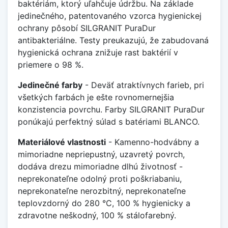
baktériám, ktorý uľahčuje údržbu. Na základe
jedinečného, patentovaného vzorca hygienickej
ochrany pôsobí SILGRANIT PuraDur
antibakteriálne. Testy preukazujú, že zabudovaná
hygienická ochrana znižuje rast baktérií v
priemere o 98 %.
Jedinečné farby
- Deväť atraktívnych farieb, pri
všetkých farbách je ešte rovnomernejšia
konzistencia povrchu. Farby SILGRANIT PuraDur
ponúkajú perfektný súlad s batériami BLANCO.
Materiálové vlastnosti
- Kamenno-hodvábny a
mimoriadne nepriepustný, uzavretý povrch,
dodáva drezu mimoriadne dlhú životnosť -
neprekonateľne odolný proti poškriabaniu,
neprekonateľne nerozbitný, neprekonateľne
teplovzdorný do 280 °C, 100 % hygienicky a
zdravotne neškodný, 100 % stálofarebný.