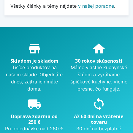
Všetky články a témy nájdete
v našej poradne
.
Proč nakupovat u nás?
store_mall_directory
home
Skladom je skladom
30 rokov skúseností
Tisíce produktov na
Máme vlastné kuchynské
našom sklade. Objednáte
štúdio a vyrábame
dnes, zajtra ich máte
špičkové kuchyne. Vieme
doma.
presne, čo funguje.
local_shipping
sync
Doprava zdarma od
Až 60 dní na vrátenie
250 €
tovaru
Pri objednávke nad 250 €
30 dní na bezplatné