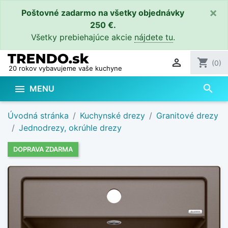
×
Poštovné zadarmo na všetky objednávky
250 €.
Všetky prebiehajúce akcie
nájdete tu
.

shopping_cart
(0)
20 rokov vybavujeme vaše kuchyne
search

MENU
Úvodná stránka
Kuchynské drezy
Granitové drezy
Jednodrezy, okrúhle drezy
DOPRAVA ZDARMA