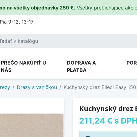
o na všetky objednávky 250 €.
Všetky prebiehajúce akci
Pia 9-12, 13-17
PREČO NAKÚPIŤ U
DOPRAVA A
PO
NÁS
PLATBA
drezy
Drezy s vaničkou
Kuchynský drez Elleci Easy 15
Kuchynský drez E
211,24 €
s DP