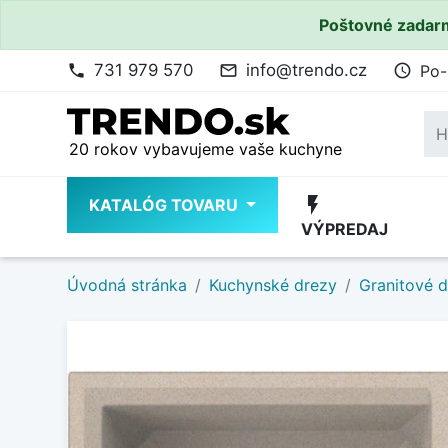
Poštovné zadarm
731 979 570
info@trendo.cz
Po-
phone
mail_outline
access_time
20 rokov vybavujeme vaše kuchyne
flash_on
KATALÓG TOVARU
VÝPREDAJ
Úvodná stránka
Kuchynské drezy
Granitové 