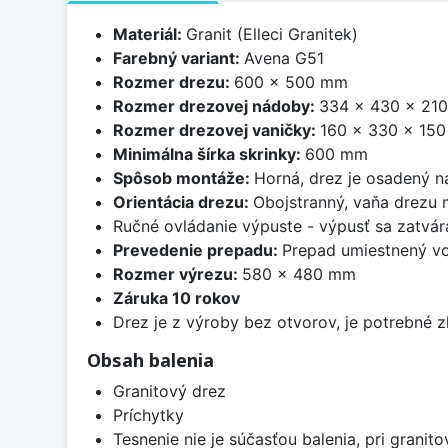
Materiál:
Granit (Elleci Granitek)
Farebný variant:
Avena G51
Rozmer drezu:
600 x 500 mm
Rozmer drezovej nádoby:
334 x 430 x 21
Rozmer drezovej vaničky:
160 x 330 x 15
Minimálna šírka skrinky:
600 mm
Spôsob montáže:
Horná, drez je osadený 
Orientácia drezu:
Obojstranný, vaňa drezu 
Ručné ovládanie výpuste - výpusť sa zatvára
Prevedenie prepadu:
Prepad umiestnený vo
Rozmer výrezu:
580 x 480 mm
Záruka 10 rokov
Drez je z výroby bez otvorov, je potrebné zh
Obsah balenia
Granitový drez
Príchytky
Tesnenie nie je súčasťou balenia, pri granit