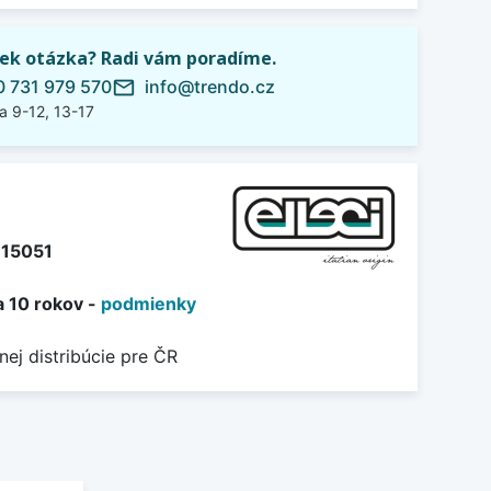
ek otázka? Radi vám poradíme.
 731 979 570
info@trendo.cz
mail_outline
a 9-12, 13-17
15051
a 10 rokov -
podmienky
nej distribúcie pre ČR