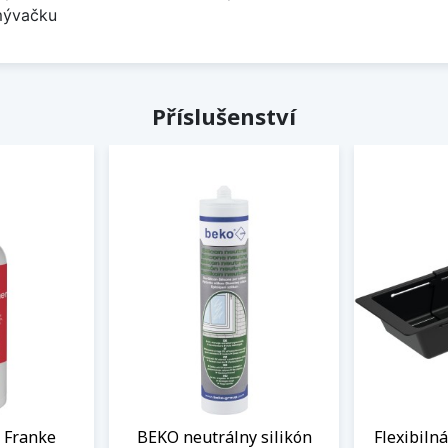
umývačku
Příslušenství
j Franke
BEKO neutrálny silikón
Flexibiln