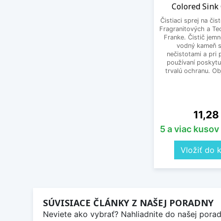
Colored Sink
Čistiaci sprej na čis
Fragranitových a Te
Franke. Čistič jem
vodný kameň s
nečistotami a pri
používaní poskytu
trvalú ochranu. O
Cena
11,28
5 a viac kusov
Vložiť do 
SÚVISIACE ČLÁNKY Z NAŠEJ PORADNY
Neviete ako vybrať? Nahliadnite do našej poradn