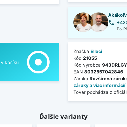
Akákoľv
+420
phone
Po-Pi
adjust
Značka
Elleci
Kód
21055
 v košíku
Kód výrobca
943DRLGY
EAN
8032557042846
Záruka
Rozšírená záruk
záruky a viac informácií
Tovar pochádza z oficiál
Ďalšie varianty