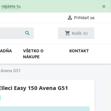
×
e
nájdete tu
.

Prihlásiť sa

shopping_cart
Košík
(0)
RADŇA
VŠETKO O
KONTAKT
NÁKUPE
0 Avena G51
lleci Easy 150 Avena G51
H