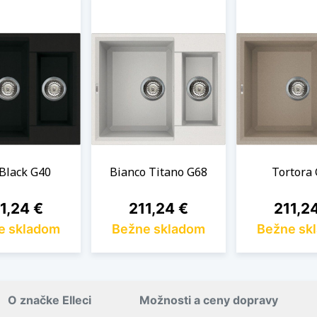
 Black G40
Bianco Titano G68
Tortora
na
Cena
Cena
1,24 €
211,24 €
211,2
e skladom
Bežne skladom
Bežne sk
O značke Elleci
Možnosti a ceny dopravy