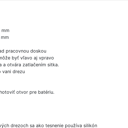
0 mm
0 mm
nad pracovnou doskou
môže byť vľavo aj vpravo
 a otvára zatlačením sitka.
 vani drezu
otoviť otvor pre batériu.
ových drezoch sa ako tesnenie používa silikón