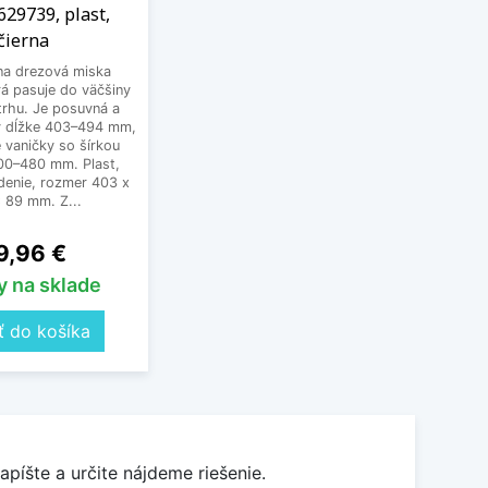
629739, plast,
čierna
na drezová miska
á pasuje do väčšiny
trhu. Je posuvná a
 v dĺžke 403–494 mm,
 vaničky so šírkou
300–480 mm. Plast,
denie, rozmer 403 x
 89 mm. Z...
na
9,96 €
y na sklade
ť do košíka
apíšte a určite nájdeme riešenie.