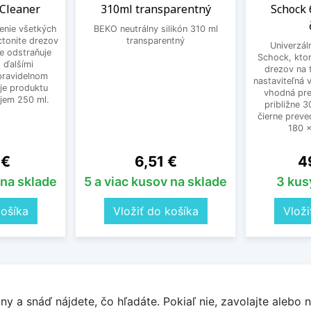
 Cleaner
310ml transparentný
Schock 
tenie všetkých
BEKO neutrálny silikón 310 ml
ctonite drezov
transparentný
Univerzál
ne odstraňuje
Schock, ktor
 ďalšími
drezov na 
 pravidelnom
nastaviteľná
je produktu
vhodná pre
bjem 250 ml.
približne 
čierne preve
180 x
Cena
Ce
 €
6,51 €
4
 na sklade
5 a viac kusov na sklade
3 kus
košíka
Vložiť do košíka
Vloži
y a snáď nájdete, čo hľadáte. Pokiaľ nie, zavolajte alebo n