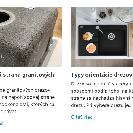
 strana granitových
Typy orientácie drezov
Drezy sa montujú viacerým
obe granitových drezov
spôsobmi podľa toho, na kt
ú na nepohľadovej strane
strane sa nachádza hlavná
edokonalosti, ktorých sa
drezu. Pri výbere drezu je...
 obávať.
Čítať viac
ac