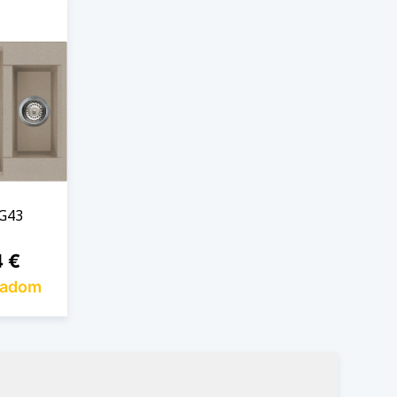
 G43
4 €
ladom