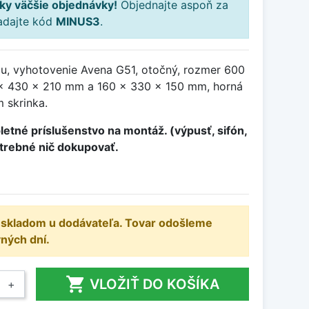
ky väčšie objednávky!
Objednajte aspoň za
adajte kód
MINUS3
.
ou, vyhotovenie Avena G51, otočný, rozmer 600
x 430 x 210 mm a 160 x 330 x 150 mm, horná
 skrinka.
etné príslušenstvo na montáž. (výpusť, sifón,
otrebné nič dokupovať.
e skladom u dodávateľa. Tovar odošleme
ných dní.

VLOŽIŤ DO KOŠÍKA
+