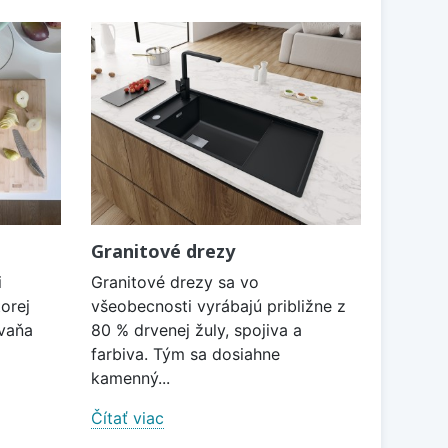
Granitové drezy
i
Granitové drezy sa vo
orej
všeobecnosti vyrábajú približne z
 vaňa
80 % drvenej žuly, spojiva a
farbiva. Tým sa dosiahne
kamenný...
Čítať viac