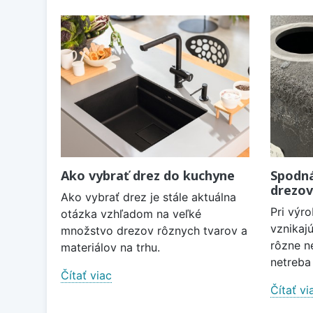
Ako vybrať drez do kuchyne
Spodná
drezov
Ako vybrať drez je stále aktuálna
Pri výr
otázka vzhľadom na veľké
vznikaj
množstvo drezov rôznych tvarov a
rôzne n
materiálov na trhu.
netreba
Čítať viac
Čítať vi