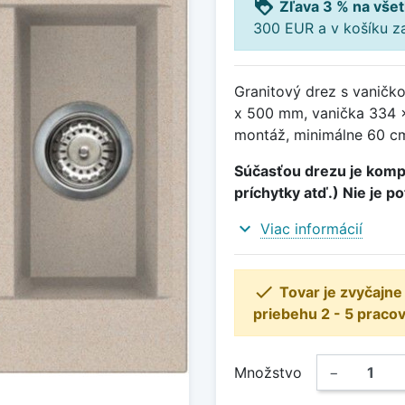
loyalty
Zľava 3 % na všet
300 EUR a v košíku z
Granitový drez s vaničk
x 500 mm, vanička 334 
montáž, minimálne 60 cm
Súčasťou drezu je kompl
príchytky atď.) Nie je p
expand_more
Viac informácií

Tovar je zvyčajn
priebehu 2 - 5 pracov
Množstvo
−