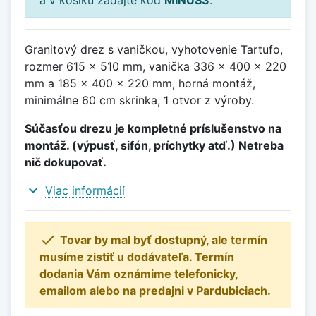
Granitový drez s vaničkou, vyhotovenie Tartufo,
rozmer 615 x 510 mm, vanička 336 x 400 x 220
mm a 185 x 400 x 220 mm, horná montáž,
minimálne 60 cm skrinka, 1 otvor z výroby.
Súčasťou drezu je kompletné príslušenstvo na
montáž. (výpusť, sifón, príchytky atď.) Netreba
nič dokupovať.
expand_more
Viac informácií

Tovar by mal byť dostupný, ale termín
musíme zistiť u dodávateľa. Termín
dodania Vám oznámime telefonicky,
emailom alebo na predajni v Pardubiciach.