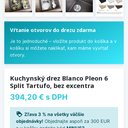
Vŕtanie otvorov do drezu zdarma
Je to jednoduché – vložíte produkt do košíka a v
košíku si môžete naklikať, kam máme vyvŕtať
otvory.
Kuchynský drez Blanco Pleon 6
Split Tartufo, bez excentra
394,20 €
s DPH
loyalty
Zľava 3 % na všetky väčšie
objednávky!
Objednajte aspoň za 300 EUR
a v košíku zadajte kód
MINUS3
.