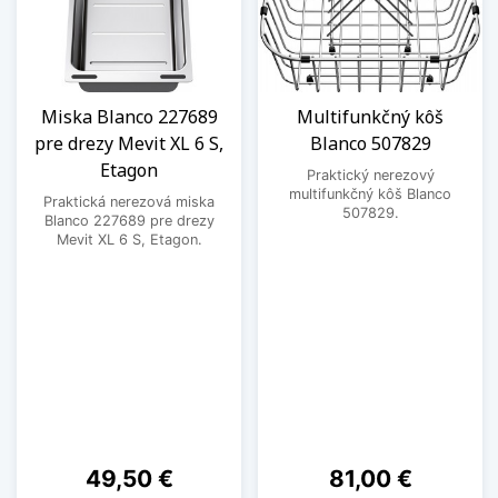
Miska Blanco 227689
Multifunkčný kôš
pre drezy Mevit XL 6 S,
Blanco 507829
Etagon
Praktický nerezový
multifunkčný kôš Blanco
Praktická nerezová miska
507829.
Blanco 227689 pre drezy
Mevit XL 6 S, Etagon.
Cena
Cena
49,50 €
81,00 €