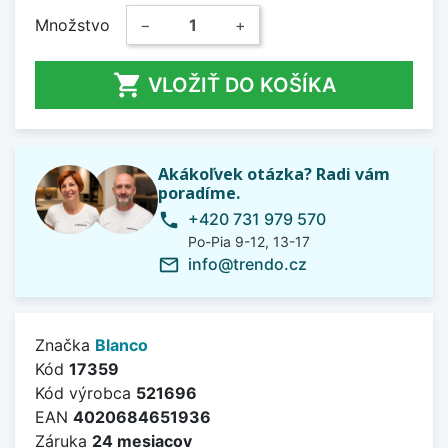
Množstvo
−
+

VLOŽIŤ DO KOŠÍKA
Akákoľvek otázka? Radi vám
poradíme.
+420 731 979 570
phone
Po-Pia 9-12, 13-17
info@trendo.cz
mail_outline
Značka
Blanco
Kód
17359
Kód výrobca
521696
EAN
4020684651936
Záruka
24 mesiacov