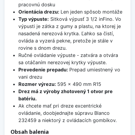
pracovnú dosku
Orientácia drezu:
Len jeden spôsob montáže
Typ výpuste:
Sitková výpusť 3 1/2 inFino. Vo
výpusti je zátka z gumy a plastu, na ktorej je
nasadená nerezová krytka. Ľahko sa čistí,
ovláda a vyzerá pekne, pretože je stále v
rovine s dnom drezu.
Ručné ovládanie výpuste - zatvára a otvára
sa otáčaním nerezovej krytky výpuste.
Prevedenie prepadu:
Prepad umiestnený vo
vani drezu
Rozmer výrezu:
595 x 490 mm R15
Drez má z výroby zhotovený 1 otvor pre
batériu.
Ak chcete mať pri dreze excentrické
ovládanie, doobjednajte súpravu Blanco
232459 a niektorý z ovládacích gombíkov.
Obsah balenia