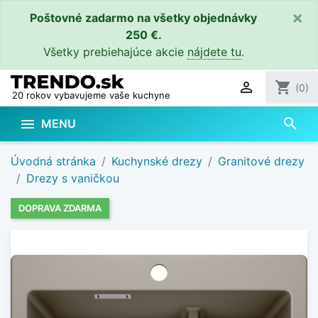
×
Poštovné zadarmo na všetky objednávky
250 €.
Všetky prebiehajúce akcie
nájdete tu
.

shopping_cart
(0)
20 rokov vybavujeme vaše kuchyne
search

MENU
Úvodná stránka
Kuchynské drezy
Granitové drezy
Drezy s vaničkou
DOPRAVA ZDARMA