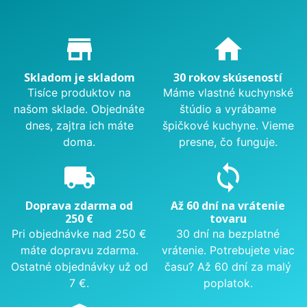
Proč nakupovat u nás?
store_mall_directory
home
Skladom je skladom
30 rokov skúseností
Tisíce produktov na
Máme vlastné kuchynské
našom sklade. Objednáte
štúdio a vyrábame
dnes, zajtra ich máte
špičkové kuchyne. Vieme
doma.
presne, čo funguje.
local_shipping
sync
Doprava zdarma od
Až 60 dní na vrátenie
250 €
tovaru
Pri objednávke nad 250 €
30 dní na bezplatné
máte dopravu zdarma.
vrátenie. Potrebujete viac
Ostatné objednávky už od
času? Až 60 dní za malý
7 €.
poplatok.