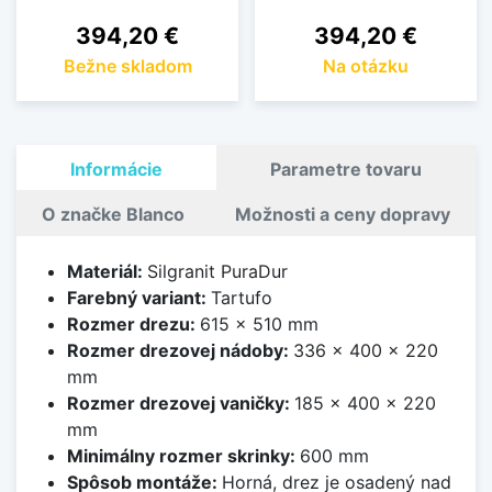
Cena
Cena
394,20 €
394,20 €
Bežne skladom
Na otázku
Informácie
Parametre tovaru
O značke Blanco
Možnosti a ceny dopravy
Materiál:
Silgranit PuraDur
Farebný variant:
Tartufo
Rozmer drezu:
615 x 510 mm
Rozmer drezovej nádoby:
336 x 400 x 220
mm
Rozmer drezovej vaničky:
185 x 400 x 220
mm
Minimálny rozmer skrinky:
600 mm
Spôsob montáže:
Horná, drez je osadený nad