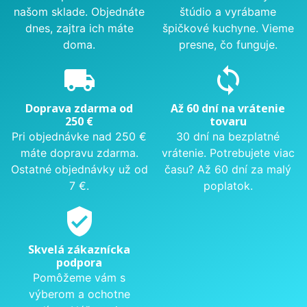
našom sklade. Objednáte
štúdio a vyrábame
dnes, zajtra ich máte
špičkové kuchyne. Vieme
doma.
presne, čo funguje.
local_shipping
sync
Doprava zdarma od
Až 60 dní na vrátenie
250 €
tovaru
Pri objednávke nad 250 €
30 dní na bezplatné
máte dopravu zdarma.
vrátenie. Potrebujete viac
Ostatné objednávky už od
času? Až 60 dní za malý
7 €.
poplatok.
verified_user
Skvelá zákaznícka
podpora
Pomôžeme vám s
výberom a ochotne