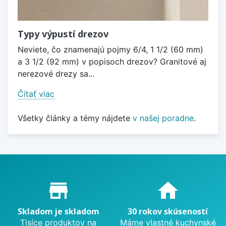
Typy výpustí drezov
Neviete, čo znamenajú pojmy 6/4, 1 1/2 (60 mm)
a 3 1/2 (92 mm) v popisoch drezov? Granitové aj
nerezové drezy sa...
Čítať viac
Všetky články a témy nájdete
v našej poradne
.
Proč nakupovat u nás?
store_mall_directory
home
Skladom je skladom
30 rokov skúseností
Tisíce produktov na
Máme vlastné kuchynské