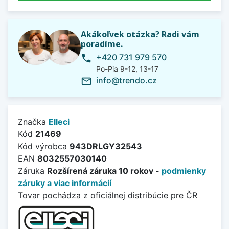
Akákoľvek otázka? Radi vám
poradíme.
+420 731 979 570
phone
Po-Pia 9-12, 13-17
info@trendo.cz
mail_outline
Značka
Elleci
Kód
21469
Kód výrobca
943DRLGY32543
EAN
8032557030140
Záruka
Rozšírená záruka 10 rokov -
podmienky
záruky a viac informácií
Tovar pochádza z oficiálnej distribúcie pre ČR