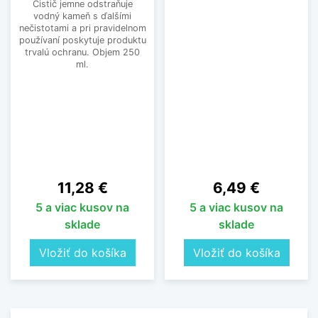
Čistič jemne odstraňuje
vodný kameň s ďalšími
nečistotami a pri pravidelnom
používaní poskytuje produktu
trvalú ochranu. Objem 250
ml.
Cena
Cena
11,28 €
6,49 €
5 a viac kusov na
5 a viac kusov na
sklade
sklade
Vložiť do košíka
Vložiť do košíka