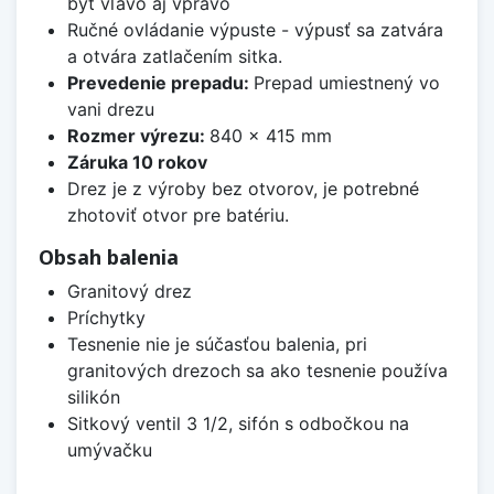
byť vľavo aj vpravo
Ručné ovládanie výpuste - výpusť sa zatvára
a otvára zatlačením sitka.
Prevedenie prepadu:
Prepad umiestnený vo
vani drezu
Rozmer výrezu:
840 x 415 mm
Záruka 10 rokov
Drez je z výroby bez otvorov, je potrebné
zhotoviť otvor pre batériu.
Obsah balenia
Granitový drez
Príchytky
Tesnenie nie je súčasťou balenia, pri
granitových drezoch sa ako tesnenie používa
silikón
Sitkový ventil 3 1/2, sifón s odbočkou na
umývačku