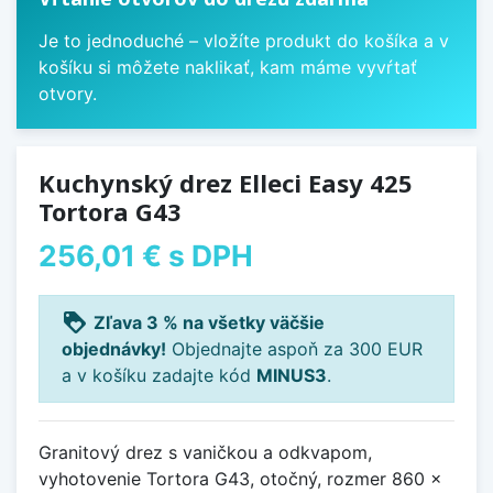
Je to jednoduché – vložíte produkt do košíka a v
košíku si môžete naklikať, kam máme vyvŕtať
otvory.
Kuchynský drez Elleci Easy 425
Tortora G43
256,01 €
s DPH
loyalty
Zľava 3 % na všetky väčšie
objednávky!
Objednajte aspoň za 300 EUR
a v košíku zadajte kód
MINUS3
.
Granitový drez s vaničkou a odkvapom,
vyhotovenie Tortora G43, otočný, rozmer 860 x