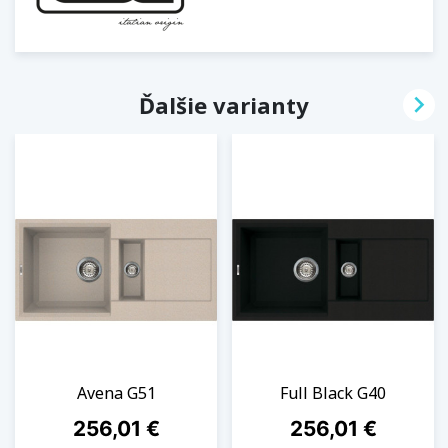

Ďalšie varianty
Avena G51
Full Black G40
Cena
Cena
256,01 €
256,01 €