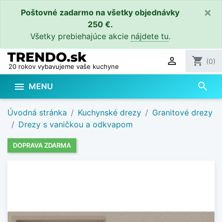
×
Poštovné zadarmo na všetky objednávky
250 €.
Všetky prebiehajúce akcie
nájdete tu
.

shopping_cart
(0)
20 rokov vybavujeme vaše kuchyne
search

MENU
Úvodná stránka
Kuchynské drezy
Granitové drezy
Drezy s vaničkou a odkvapom
DOPRAVA ZDARMA