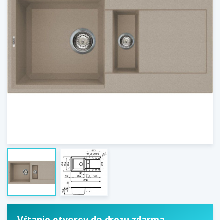
Vŕtanie otvorov do drezu zdarma