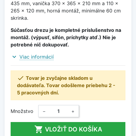
435 mm, vanička 370 x 365 x 210 mm a 110 x
265 x 120 mm, horná montáž, minimálne 60 cm
skrinka.
Súčasťou drezu je kompletné príslušenstvo na
montáž. (výpusť, sifón, príchytky atď.) Nie je
potrebné nič dokupovať.
expand_more
Viac informácií

Tovar je zvyčajne skladom u
dodávateľa. Tovar odošleme priebehu 2 -
5 pracovných dní.
Množstvo
−
+

VLOŽIŤ DO KOŠÍKA