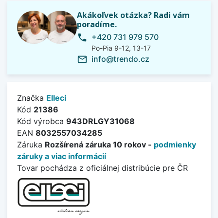
Akákoľvek otázka? Radi vám
poradíme.
+420 731 979 570
phone
Po-Pia 9-12, 13-17
info@trendo.cz
mail_outline
Značka
Elleci
Kód
21386
Kód výrobca
943DRLGY31068
EAN
8032557034285
Záruka
Rozšírená záruka 10 rokov -
podmienky
záruky a viac informácií
Tovar pochádza z oficiálnej distribúcie pre ČR