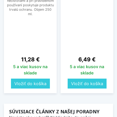
nečistotami a pri pravidelnom
používaní poskytuje produktu
trvalú ochranu. Objem 250
ml.
Cena
Cena
11,28 €
6,49 €
5 a viac kusov na
5 a viac kusov na
sklade
sklade
Vložiť do košíka
Vložiť do košíka
SÚVISIACE ČLÁNKY Z NAŠEJ PORADNY