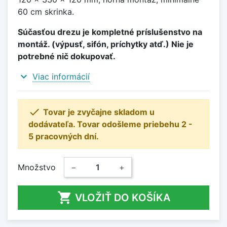
60 cm skrinka.
Súčasťou drezu je kompletné príslušenstvo na
montáž. (výpusť, sifón, príchytky atď.) Nie je
potrebné nič dokupovať.
expand_more
Viac informácií

Tovar je zvyčajne skladom u
dodávateľa. Tovar odošleme priebehu 2 -
5 pracovných dní.
Množstvo
−
+

VLOŽIŤ DO KOŠÍKA