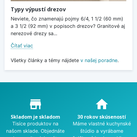
Typy výpustí drezov
Neviete, čo znamenajú pojmy 6/4, 1 1/2 (60 mm)
a 3 1/2 (92 mm) v popisoch drezov? Granitové aj
nerezové drezy sa...
Čítať viac
Všetky články a témy nájdete
v našej poradne
.
Proč nakupovat u nás?
store_mall_directory
home
Skladom je skladom
30 rokov skúseností
Tisíce produktov na
Máme vlastné kuchynské
našom sklade. Objednáte
štúdio a vyrábame