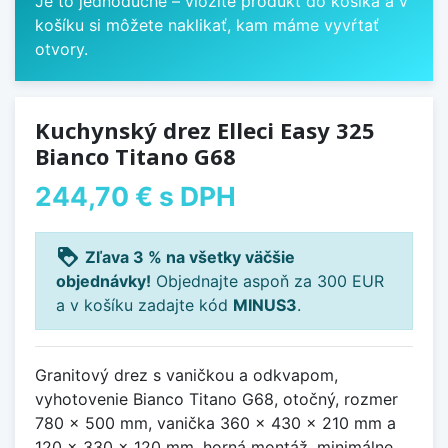
Je to jednoduché – vložíte produkt do košíka a v
košíku si môžete naklikať, kam máme vyvŕtať
otvory.
Kuchynský drez Elleci Easy 325
Bianco Titano G68
244,70 €
s DPH
loyalty
Zľava 3 % na všetky väčšie
objednávky!
Objednajte aspoň za 300 EUR
a v košíku zadajte kód
MINUS3
.
Granitový drez s vaničkou a odkvapom,
vyhotovenie Bianco Titano G68, otočný, rozmer
780 x 500 mm, vanička 360 x 430 x 210 mm a
120 x 330 x 120 mm, horná montáž, minimálne