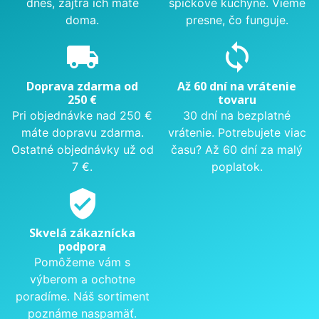
dnes, zajtra ich máte
špičkové kuchyne. Vieme
doma.
presne, čo funguje.
local_shipping
sync
Doprava zdarma od
Až 60 dní na vrátenie
250 €
tovaru
Pri objednávke nad 250 €
30 dní na bezplatné
máte dopravu zdarma.
vrátenie. Potrebujete viac
Ostatné objednávky už od
času? Až 60 dní za malý
7 €.
poplatok.
verified_user
Skvelá zákaznícka
podpora
Pomôžeme vám s
výberom a ochotne
poradíme. Náš sortiment
poznáme naspamäť.