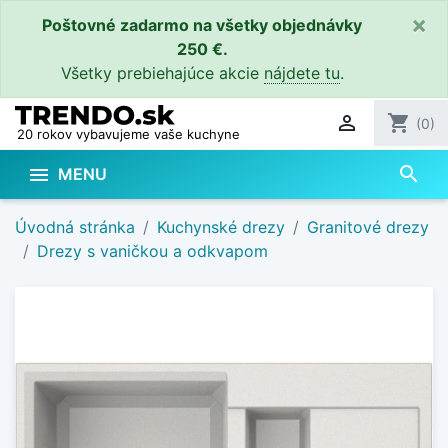
×
Poštovné zadarmo na všetky objednávky
250 €.
Všetky prebiehajúce akcie
nájdete tu
.

shopping_cart
(0)
20 rokov vybavujeme vaše kuchyne
search

MENU
Úvodná stránka
Kuchynské drezy
Granitové drezy
Drezy s vaničkou a odkvapom