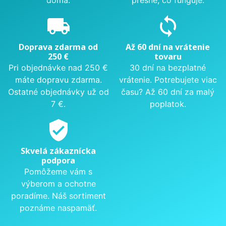
local_shipping
sync
Doprava zdarma od
Až 60 dní na vrátenie
250 €
tovaru
Pri objednávke nad 250 €
30 dní na bezplatné
máte dopravu zdarma.
vrátenie. Potrebujete viac
Ostatné objednávky už od
času? Až 60 dní za malý
7 €.
poplatok.
verified_user
Skvelá zákaznícka
podpora
Pomôžeme vám s
výberom a ochotne
poradíme. Náš sortiment
poznáme naspamäť.