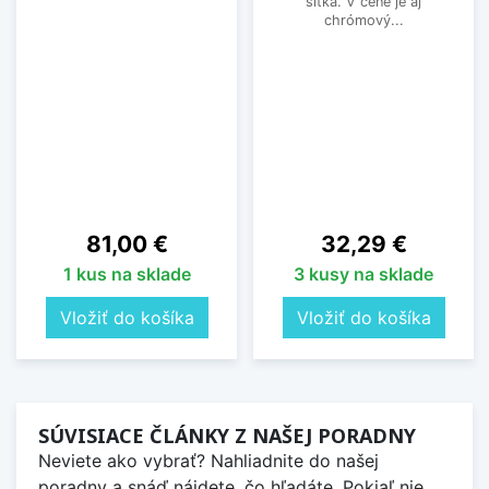
sitka. V cene je aj
chrómový...
Cena
Cena
81,00 €
32,29 €
1 kus na sklade
3 kusy na sklade
Vložiť do košíka
Vložiť do košíka
SÚVISIACE ČLÁNKY Z NAŠEJ PORADNY
Neviete ako vybrať? Nahliadnite do našej
poradny a snáď nájdete, čo hľadáte. Pokiaľ nie,