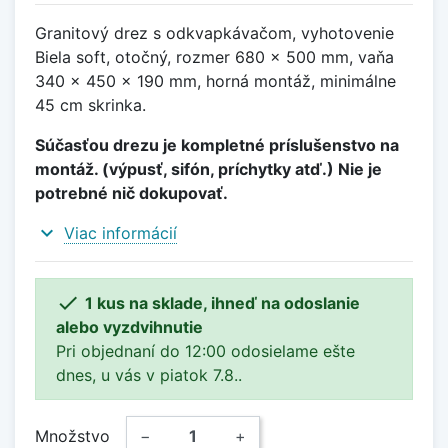
Granitový drez s odkvapkávačom, vyhotovenie
Biela soft, otočný, rozmer 680 x 500 mm, vaňa
340 x 450 x 190 mm, horná montáž, minimálne
45 cm skrinka.
Súčasťou drezu je kompletné príslušenstvo na
montáž. (výpusť, sifón, príchytky atď.) Nie je
potrebné nič dokupovať.
expand_more
Viac informácií

1 kus na sklade, ihneď na odoslanie
alebo vyzdvihnutie
Pri objednaní do 12:00 odosielame ešte
dnes, u vás v piatok 7.8..
Množstvo
−
+