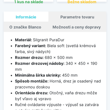
1 kus na sklade
Bežne skladom
Informácie
Parametre tovaru
O značke Blanco
Možnosti a ceny dopravy
Materiál:
Silgranit PuraDur
Farebný variant:
Biela soft (svetlá krémová
farba, sivý nádych)
Rozmer drezu:
680 x 500 mm
Rozmer drezovej nádoby:
340 x 450 x 190
mm
Minimálna šírka skrinky:
450 mm
Spôsob montáže:
Horná, drez je osadený nad
pracovnou doskou
Orientácia drezu:
Otočný, vaňa drezu môže
byť vľavo aj vpravo
Ručné ovládanie výpuste - výpusť sa zatvára