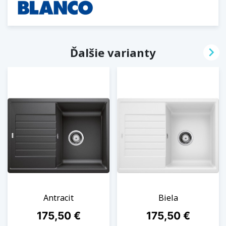

Ďalšie varianty
Antracit
Biela
Cena
Cena
175,50 €
175,50 €