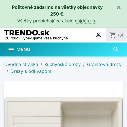
×
Poštovné zadarmo na všetky objednávky
250 €.
Všetky prebiehajúce akcie
nájdete tu
.

shopping_cart
(0)
20 rokov vybavujeme vaše kuchyne
search

MENU
Úvodná stránka
Kuchynské drezy
Granitové drezy
Drezy s odkvapom