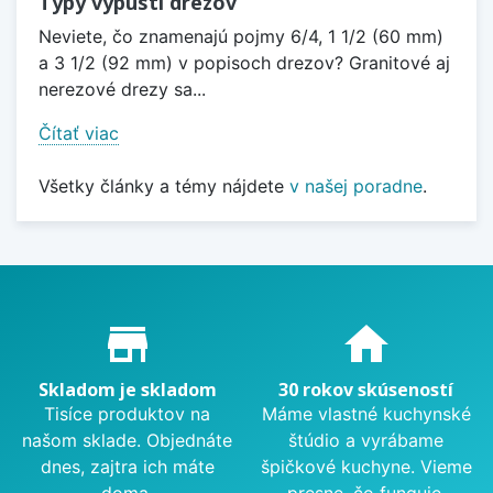
Typy výpustí drezov
Neviete, čo znamenajú pojmy 6/4, 1 1/2 (60 mm)
a 3 1/2 (92 mm) v popisoch drezov? Granitové aj
nerezové drezy sa...
Čítať viac
Všetky články a témy nájdete
v našej poradne
.
Proč nakupovat u nás?
store_mall_directory
home
Skladom je skladom
30 rokov skúseností
Tisíce produktov na
Máme vlastné kuchynské
našom sklade. Objednáte
štúdio a vyrábame
dnes, zajtra ich máte
špičkové kuchyne. Vieme
doma.
presne, čo funguje.