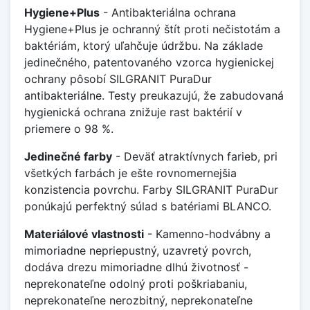
Hygiene+Plus
- Antibakteriálna ochrana
Hygiene+Plus je ochranný štít proti nečistotám a
baktériám, ktorý uľahčuje údržbu. Na základe
jedinečného, patentovaného vzorca hygienickej
ochrany pôsobí SILGRANIT PuraDur
antibakteriálne. Testy preukazujú, že zabudovaná
hygienická ochrana znižuje rast baktérií v
priemere o 98 %.
Jedinečné farby
- Deväť atraktívnych farieb, pri
všetkých farbách je ešte rovnomernejšia
konzistencia povrchu. Farby SILGRANIT PuraDur
ponúkajú perfektný súlad s batériami BLANCO.
Materiálové vlastnosti
- Kamenno-hodvábny a
mimoriadne nepriepustný, uzavretý povrch,
dodáva drezu mimoriadne dlhú životnosť -
neprekonateľne odolný proti poškriabaniu,
neprekonateľne nerozbitný, neprekonateľne