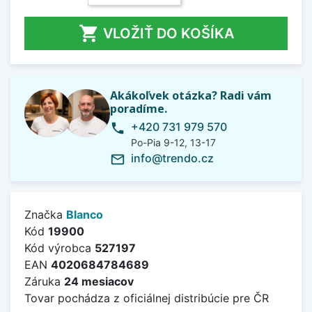

VLOŽIŤ DO KOŠÍKA
Akákoľvek otázka? Radi vám
poradíme.
+420 731 979 570
phone
Po-Pia 9-12, 13-17
info@trendo.cz
mail_outline
Značka
Blanco
Kód
19900
Kód výrobca
527197
EAN
4020684784689
Záruka
24 mesiacov
Tovar pochádza z oficiálnej distribúcie pre ČR