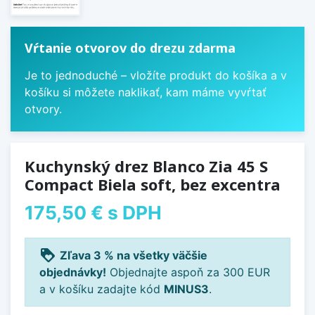
Vŕtanie otvorov do drezu zdarma
Je to jednoduché – vložíte produkt do košíka a v
košíku si môžete naklikať, kam máme vyvŕtať
otvory.
Kuchynský drez Blanco Zia 45 S
Compact Biela soft, bez excentra
175,50 €
s DPH
loyalty
Zľava 3 % na všetky väčšie
objednávky!
Objednajte aspoň za 300 EUR
a v košíku zadajte kód
MINUS3
.