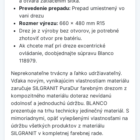
a otvára zatlačením sitka.
Prevedenie prepadu:
Prepad umiestnený vo
vani drezu
Rozmer výrezu:
660 x 480 mm R15
Drez je z výroby bez otvorov, je potrebné
zhotoviť otvor pre batériu.
Ak chcete mať pri dreze excentrické
ovládanie, doobjednajte súpravu Blanco
118979.
Neprekonateľne trvácny a ľahko udržiavateľný.
Vďaka novým, vynikajúcim vlastnostiam materiálu
zaručuje SILGRANIT PuraDur farebným drezom z
kompozitného materiálu doteraz nevídanú
odolnosť a jednoduchú údržbu. BLANCO
prezentuje na trhu technicky jedinečný materiál. S
mimoriadnymi, opäť vylepšenými vlastnosťami na
údržbu všetkých produktov z materiálu
SILGRANIT v kompletnej farebnej rade.