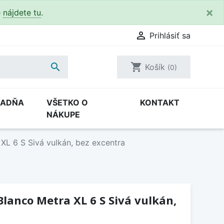
×
e
nájdete tu
.

Prihlásiť sa

shopping_cart
Košík
(0)
RADŇA
VŠETKO O
KONTAKT
NÁKUPE
XL 6 S Sivá vulkán, bez excentra
lanco Metra XL 6 S Sivá vulkán,