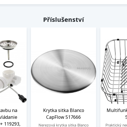
Příslušenství
tavbu na
Krytka sitka Blanco
Multifun
vládanie
CapFlow 517666
+ 119293,
Nerezová krytka sitka Blanco
Praktický ne