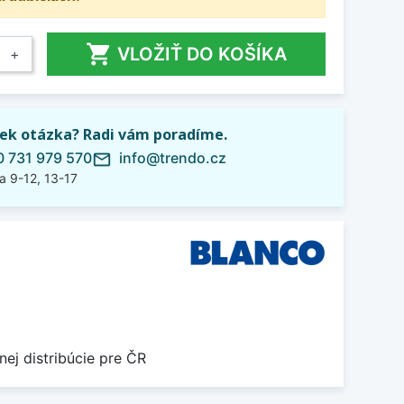

VLOŽIŤ DO KOŠÍKA
+
ek otázka? Radi vám poradíme.
 731 979 570
info@trendo.cz
mail_outline
a 9-12, 13-17
nej distribúcie pre ČR