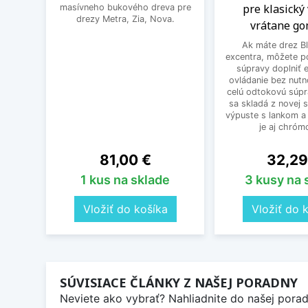
pre klasický
masívneho bukového dreva pre
drezy Metra, Zia, Nova.
vrátane g
Ak máte drez B
excentra, môžete p
súpravy doplniť 
ovládanie bez nutn
celú odtokovú súpr
sa skladá z novej 
výpuste s lankom a 
je aj chrómo
Cena
Cena
81,00 €
32,29
1 kus na sklade
3 kusy na 
Vložiť do košíka
Vložiť do 
SÚVISIACE ČLÁNKY Z NAŠEJ PORADNY
Neviete ako vybrať? Nahliadnite do našej poradn