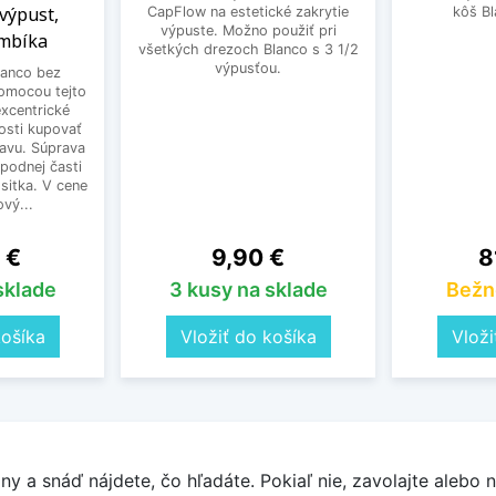
 výpust,
CapFlow na estetické zakrytie
kôš B
výpuste. Možno použiť pri
ombíka
všetkých drezoch Blanco s 3 1/2
výpusťou.
lanco bez
omocou tejto
excentrické
osti kupovať
avu. Súprava
spodnej časti
sitka. V cene
vý...
Cena
C
 €
9,90 €
8
sklade
3 kusy na sklade
Bežn
košíka
Vložiť do košíka
Vloži
y a snáď nájdete, čo hľadáte. Pokiaľ nie, zavolajte alebo n