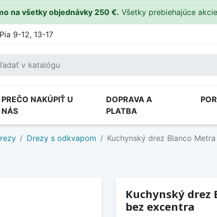
o na všetky objednávky 250 €.
Všetky prebiehajúce akci
Pia 9-12, 13-17
PREČO NAKÚPIŤ U
DOPRAVA A
PO
NÁS
PLATBA
drezy
Drezy s odkvapom
Kuchynský drez Blanco Metra 
Kuchynský drez B
bez excentra