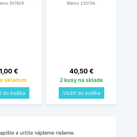
lanco 507829.
Blanco 230734.
Prak
23586
Pleon
ena
Cena
1,00 €
40,50 €
e skladom
2 kusy na sklade
ť do košíka
Vložiť do košíka
apíšte a určite nájdeme riešenie.