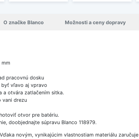
O značke Blanco
Možnosti a ceny dopravy
0 mm
nad pracovnú dosku
byť vľavo aj vpravo
 a otvára zatlačením sitka.
 vani drezu
otoviť otvor pre batériu.
nie, doobjednajte súpravu Blanco 118979.
. Vďaka novým, vynikajúcim vlastnostiam materiálu zaruču