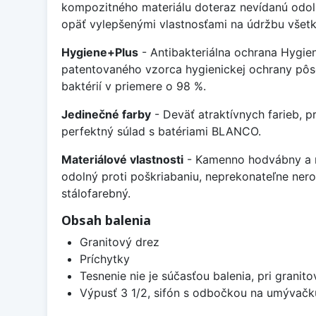
kompozitného materiálu doteraz nevídanú odol
opäť vylepšenými vlastnosťami na údržbu všetk
Hygiene+Plus
- Antibakteriálna ochrana Hygien
patentovaného vzorca hygienickej ochrany pôso
baktérií v priemere o 98 %.
Jedinečné farby
- Deväť atraktívnych farieb, 
perfektný súlad s batériami BLANCO.
Materiálové vlastnosti
- Kamenno hodvábny a m
odolný proti poškriabaniu, neprekonateľne ner
stálofarebný.
Obsah balenia
Granitový drez
Príchytky
Tesnenie nie je súčasťou balenia, pri granit
Výpusť 3 1/2, sifón s odbočkou na umývačk