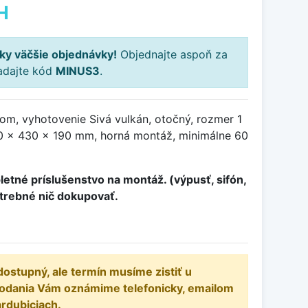
H
ky väčšie objednávky!
Objednajte aspoň za
adajte kód
MINUS3
.
om, vyhotovenie Sivá vulkán, otočný, rozmer 1
 x 430 x 190 mm, horná montáž, minimálne 60
etné príslušenstvo na montáž. (výpusť, sifón,
otrebné nič dokupovať.
dostupný, ale termín musíme zistiť u
dodania Vám oznámime telefonicky, emailom
ardubiciach.