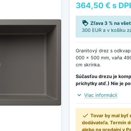
364,50 €
s DP
loyalty
Zľava 3 % na všet
300 EUR a v košíku z
Granitový drez s odkvap
000 x 500 mm, vaňa 490
cm skrinka.
Súčasťou drezu je kompl
príchytky atď.) Nie je p
expand_more
Viac informácií

Tovar by mal byť 
dodávateľa. Termín 
alebo na predajni v P