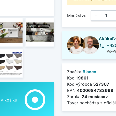
Množstvo
−
Akákoľv
+420
phone
Po-Pi
Značka
Blanco
Kód
19861
Kód výrobca
527307
adjust
EAN
4020684783699
Záruka
24 mesiacov
 v košíku
Tovar pochádza z oficiál