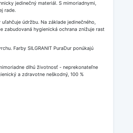
nicky jedinečný materiál. S mimoriadnymi,
j rade.
ý uľahčuje údržbu. Na základe jedinečného,
že zabudovaná hygienická ochrana znižuje rast
povrchu. Farby SILGRANIT PuraDur ponúkajú
imoriadne dlhú životnosť - neprekonateľne
gienický a zdravotne neškodný, 100 %