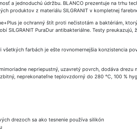
nosť a jednoduchú údržbu. BLANCO prezentuje na trhu tech
ých produktov z materiálu SILGRANIT v kompletnej farebne
e+Plus je ochranný štít proti nečistotám a baktériám, ktor
bí SILGRANIT PuraDur antibakteriálne. Testy preukazujú, 
pri všetkých farbách je ešte rovnomernejšia konzistencia 
imoriadne nepriepustný, uzavretý povrch, dodáva drezu m
ozbitný, neprekonateľne teplovzdorný do 280 °C, 100 % hy
ových drezoch sa ako tesnenie používa silikón
u