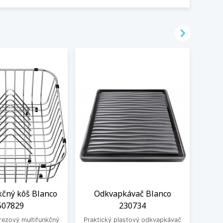

kčný kôš Blanco
Odkvapkávač Blanco
Ro
507829
230734
misk
drez
rezový multifunkčný
Praktický plastový odkvapkávač