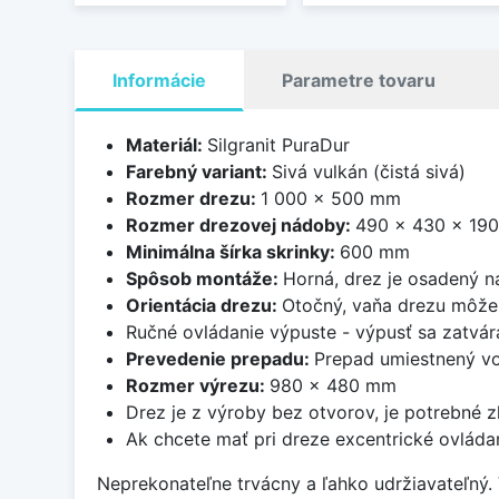
Informácie
Parametre tovaru
Materiál:
Silgranit PuraDur
Farebný variant:
Sivá vulkán (čistá sivá)
Rozmer drezu:
1 000 x 500 mm
Rozmer drezovej nádoby:
490 x 430 x 19
Minimálna šírka skrinky:
600 mm
Spôsob montáže:
Horná, drez je osadený 
Orientácia drezu:
Otočný, vaňa drezu môže 
Ručné ovládanie výpuste - výpusť sa zatvára
Prevedenie prepadu:
Prepad umiestnený vo
Rozmer výrezu:
980 x 480 mm
Drez je z výroby bez otvorov, je potrebné zh
Ak chcete mať pri dreze excentrické ovláda
Neprekonateľne trvácny a ľahko udržiavateľný