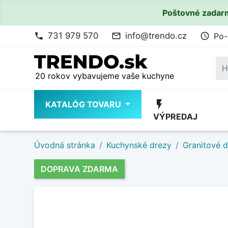
Poštovné zadarm
731 979 570
info@trendo.cz
Po-
phone
mail_outline
access_time
20 rokov vybavujeme vaše kuchyne
flash_on
KATALÓG TOVARU
VÝPREDAJ
Úvodná stránka
Kuchynské drezy
Granitové 
DOPRAVA ZDARMA