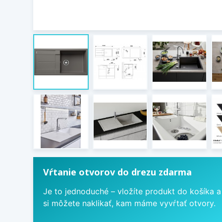
Vŕtanie otvorov do drezu zdarma
Je to jednoduché – vložíte produkt do košíka a
si môžete naklikať, kam máme vyvŕtať otvory.