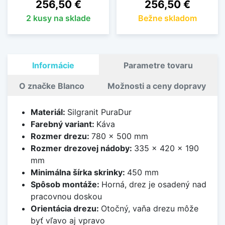
Cena
Cena
256,50 €
256,50 €
2 kusy na sklade
Bežne skladom
Informácie
Parametre tovaru
O značke Blanco
Možnosti a ceny dopravy
Materiál:
Silgranit PuraDur
Farebný variant:
Káva
Rozmer drezu:
780 x 500 mm
Rozmer drezovej nádoby:
335 x 420 x 190
mm
Minimálna šírka skrinky:
450 mm
Spôsob montáže:
Horná, drez je osadený nad
pracovnou doskou
Orientácia drezu:
Otočný, vaňa drezu môže
byť vľavo aj vpravo