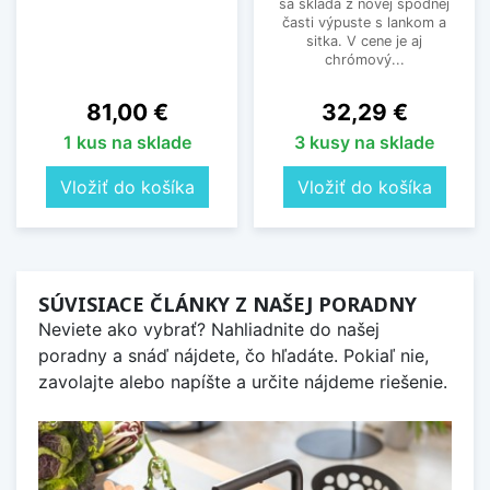
sa skladá z novej spodnej
časti výpuste s lankom a
sitka. V cene je aj
chrómový...
Cena
Cena
81,00 €
32,29 €
1 kus na sklade
3 kusy na sklade
Vložiť do košíka
Vložiť do košíka
SÚVISIACE ČLÁNKY Z NAŠEJ PORADNY
Neviete ako vybrať? Nahliadnite do našej
poradny a snáď nájdete, čo hľadáte. Pokiaľ nie,
zavolajte alebo napíšte a určite nájdeme riešenie.