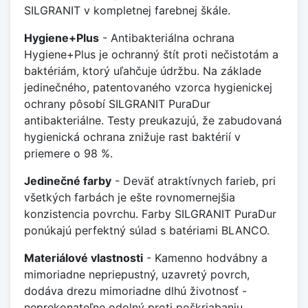
SILGRANIT v kompletnej farebnej škále.
Hygiene+Plus
- Antibakteriálna ochrana
Hygiene+Plus je ochranný štít proti nečistotám a
baktériám, ktorý uľahčuje údržbu. Na základe
jedinečného, patentovaného vzorca hygienickej
ochrany pôsobí SILGRANIT PuraDur
antibakteriálne. Testy preukazujú, že zabudovaná
hygienická ochrana znižuje rast baktérií v
priemere o 98 %.
Jedinečné farby
- Deväť atraktívnych farieb, pri
všetkých farbách je ešte rovnomernejšia
konzistencia povrchu. Farby SILGRANIT PuraDur
ponúkajú perfektný súlad s batériami BLANCO.
Materiálové vlastnosti
- Kamenno hodvábny a
mimoriadne nepriepustný, uzavretý povrch,
dodáva drezu mimoriadne dlhú životnosť -
neprekonateľne odolný proti poškriabaniu,