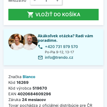
Množstvo
−
+

VLOŽIŤ DO KOŠÍKA
Akákoľvek otázka? Radi vám
poradíme.
+420 731 979 570
phone
Po-Pia 9-12, 13-17
info@trendo.cz
mail_outline
Značka
Blanco
Kód
16269
Kód výrobca
519670
EAN
4020684609296
Záruka
24 mesiacov
Tovar pochádza z oficiálnej distribúcie pre ČR