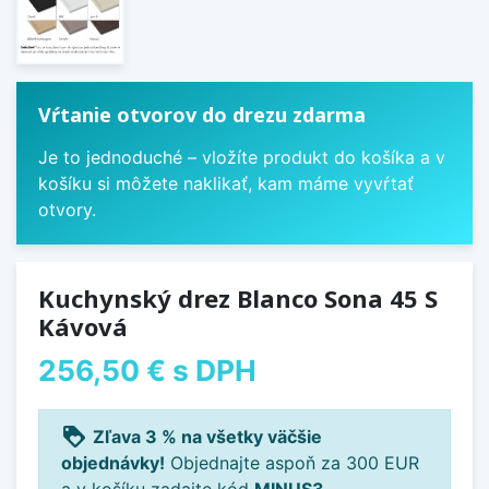
Vŕtanie otvorov do drezu zdarma
Je to jednoduché – vložíte produkt do košíka a v
košíku si môžete naklikať, kam máme vyvŕtať
otvory.
Kuchynský drez Blanco Sona 45 S
Kávová
256,50 €
s DPH
loyalty
Zľava 3 % na všetky väčšie
objednávky!
Objednajte aspoň za 300 EUR
a v košíku zadajte kód
MINUS3
.