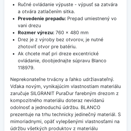
Ručné ovládanie výpuste - výpusť sa zatvára
a otvára zatlačením sitka.
Prevedenie prepadu:
Prepad umiestnený vo
vani drezu
Rozmer výrezu:
760 x 480 mm
Drez je z výroby bez otvorov, je nutné
zhotoviť otvor pre batériu.
Ak chcete mať pri dreze excentrické
ovládanie, doobjednajte súpravu Blanco
118979.
Neprekonateľne trvácny a ľahko udržiavateľný.
Vďaka novým, vynikajúcim vlastnostiam materiálu
zaručuje SILGRANIT PuraDur farebným drezom z
kompozitného materiálu doteraz nevídanú
odolnosť a jednoduchú údržbu. BLANCO
prezentuje na trhu technicky jedinečný materiál. S
mimoriadnymi, opäť vylepšenými vlastnosťami na
údržbu všetkých produktov z materiálu