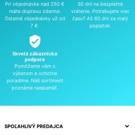
Pri objednávke nad 250 €
30 dní na bezplatné
máte dopravu zdarma.
vrátenie. Potrebujete viac
Ostatné objednávky už od
času? Až 60 dní za malý
7 €.
poplatok.
verified_user
Skvelá zákaznícka
podpora
Pomôžeme vám s
výberom a ochotne
poradíme. Náš sortiment
poznáme naspamäť.
SPOĽAHLIVÝ PREDAJCA