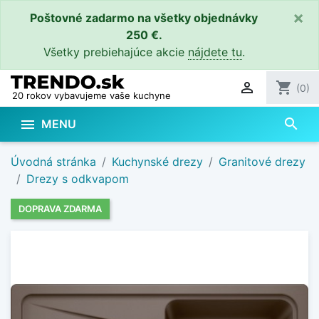
×
Poštovné zadarmo na všetky objednávky
250 €.
Všetky prebiehajúce akcie
nájdete tu
.

shopping_cart
(0)
20 rokov vybavujeme vaše kuchyne
search

MENU
Úvodná stránka
Kuchynské drezy
Granitové drezy
Drezy s odkvapom
DOPRAVA ZDARMA