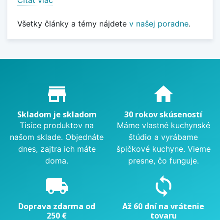
Čítať viac
Všetky články a témy nájdete
v našej poradne
.
Proč nakupovat u nás?
store_mall_directory
home
Skladom je skladom
30 rokov skúseností
Tisíce produktov na
Máme vlastné kuchynské
našom sklade. Objednáte
štúdio a vyrábame
dnes, zajtra ich máte
špičkové kuchyne. Vieme
doma.
presne, čo funguje.
local_shipping
sync
Doprava zdarma od
Až 60 dní na vrátenie
250 €
tovaru