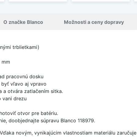
O značke Blanco
Možnosti a ceny dopravy
rnými trblietkami)
0 mm
nad pracovnú dosku
byť vľavo aj vpravo
 a otvára zatlačením sitka.
 vani drezu
otoviť otvor pre batériu.
nie, doobjednajte súpravu Blanco 118979.
. Vďaka novým, vynikajúcim vlastnostiam materiálu zaruču