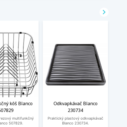

kčný kôš Blanco
Odkvapkávač Blanco
Ro
507829
230734
misk
drez
rezový multifunkčný
Praktický plastový odkvapkávač
lanco 507829.
Blanco 230734.
Prak