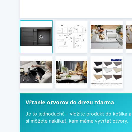
Vŕtanie otvorov do drezu zdarma
Je to jednoduché – vložíte produkt do košíka a
si môžete naklikať, kam máme vyvŕtať otvory.