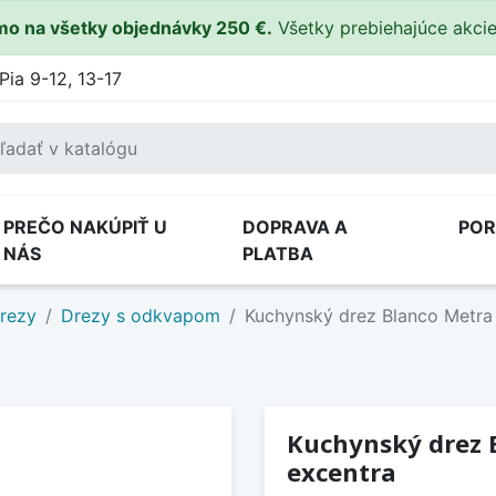
o na všetky objednávky 250 €.
Všetky prebiehajúce akci
Pia 9-12, 13-17
PREČO NAKÚPIŤ U
DOPRAVA A
PO
NÁS
PLATBA
drezy
Drezy s odkvapom
Kuchynský drez Blanco Metra 
Kuchynský drez B
excentra