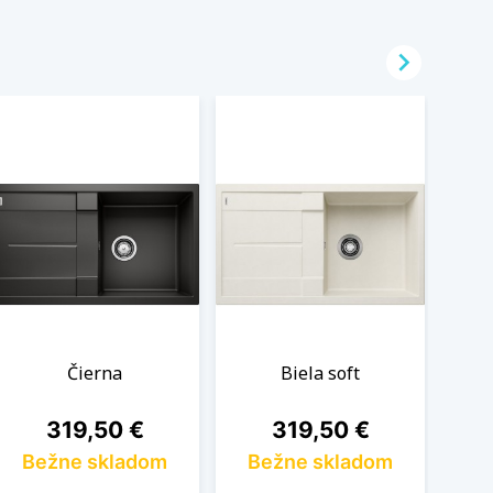

Čierna
Biela soft
Cena
Cena
319,50 €
319,50 €
Bežne skladom
Bežne skladom
B