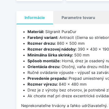
Informácie
Parametre tovaru
Materiál:
Silgranit PuraDur
Farebný variant:
Antracit (čierna so striebo
Rozmer drezu:
860 x 500 mm
Rozmer drezovej nádoby:
390 x 430 x 19
Minimálna šírka skrinky:
500 mm
Spôsob montáže:
Horná, drez je osadený 
Orientácia drezu:
Otočný, vaňa drezu môže 
Ručné ovládanie výpuste - výpusť sa zatvára
Prevedenie prepadu:
Prepad umiestnený vo
Rozmer výrezu:
840 x 480 mm
Drez je z výroby bez otvorov, je potrebné zh
Ak chcete mať pri dreze excentrické ovláda
Neprekonateľne trvácny a ľahko udržiavateľný