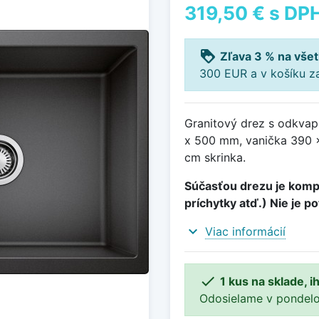
319,50 €
s DP
loyalty
Zľava 3 % na všet
300 EUR a v košíku z
Granitový drez s odkvap
x 500 mm, vanička 390 
cm skrinka.
Súčasťou drezu je kompl
príchytky atď.) Nie je p
expand_more
Viac informácií

1 kus na sklade, 
Odosielame v pondelok 