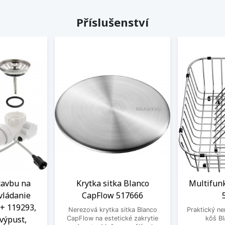
Příslušenství
tavbu na
Krytka sitka Blanco
Multifun
vládanie
CapFlow 517666
+ 119293,
Nerezová krytka sitka Blanco
Praktický ne
 výpust,
CapFlow na estetické zakrytie
kôš B