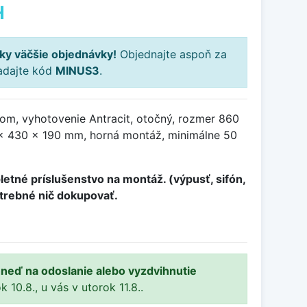
H
ky väčšie objednávky!
Objednajte aspoň za
adajte kód
MINUS3
.
om, vyhotovenie Antracit, otočný, rozmer 860
x 430 x 190 mm, horná montáž, minimálne 50
etné príslušenstvo na montáž. (výpusť, sifón,
otrebné nič dokupovať.
ihneď na odoslanie alebo vyzdvihnutie
10.8., u vás v utorok 11.8..