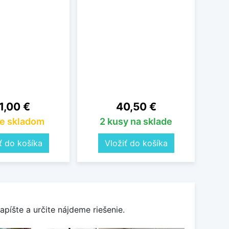
23586
Pleon
ena
Cena
1,00 €
40,50 €
e skladom
2 kusy na sklade
ť do košíka
Vložiť do košíka
apíšte a určite nájdeme riešenie.