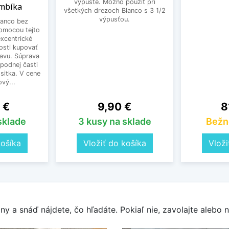
výpuste. Možno použiť pri
ombíka
všetkých drezoch Blanco s 3 1/2
výpusťou.
lanco bez
omocou tejto
excentrické
osti kupovať
avu. Súprava
spodnej časti
sitka. V cene
vý...
Cena
C
 €
9,90 €
8
sklade
3 kusy na sklade
Bežn
košíka
Vložiť do košíka
Vloži
y a snáď nájdete, čo hľadáte. Pokiaľ nie, zavolajte alebo n