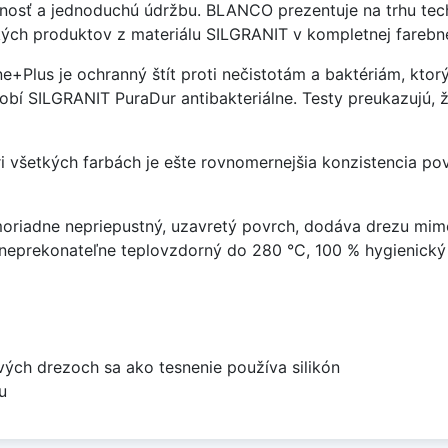
nosť a jednoduchú údržbu. BLANCO prezentuje na trhu tech
ých produktov z materiálu SILGRANIT v kompletnej farebne
e+Plus je ochranný štít proti nečistotám a baktériám, ktor
bí SILGRANIT PuraDur antibakteriálne. Testy preukazujú, 
pri všetkých farbách je ešte rovnomernejšia konzistencia 
iadne nepriepustný, uzavretý povrch, dodáva drezu mimo
, neprekonateľne teplovzdorný do 280 °C, 100 % hygienický
ových drezoch sa ako tesnenie používa silikón
u