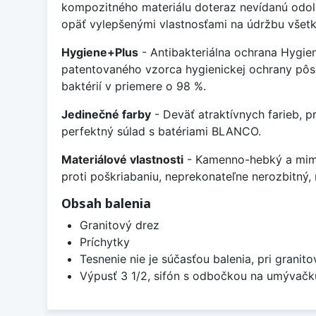
kompozitného materiálu doteraz nevídanú odol
opäť vylepšenými vlastnosťami na údržbu všetk
Hygiene+Plus
- Antibakteriálna ochrana Hygien
patentovaného vzorca hygienickej ochrany pôso
baktérií v priemere o 98 %.
Jedinečné farby
- Deväť atraktívnych farieb, 
perfektný súlad s batériami BLANCO.
Materiálové vlastnosti
- Kamenno-hebký a mimor
proti poškriabaniu, neprekonateľne nerozbitný
Obsah balenia
Granitový drez
Príchytky
Tesnenie nie je súčasťou balenia, pri granit
Výpusť 3 1/2, sifón s odbočkou na umývačk