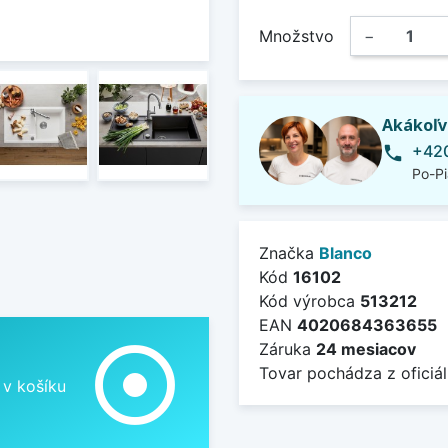
Množstvo
−
Akákoľv
+420
phone
Po-Pi
Značka
Blanco
Kód
16102
Kód výrobca
513212
EAN
4020684363655
adjust
Záruka
24 mesiacov
Tovar pochádza z oficiál
 v košíku