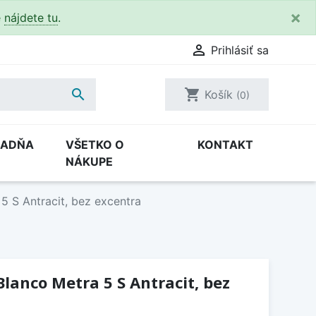
×
e
nájdete tu
.

Prihlásiť sa

shopping_cart
Košík
(0)
RADŇA
VŠETKO O
KONTAKT
NÁKUPE
5 S Antracit, bez excentra
lanco Metra 5 S Antracit, bez