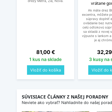
drezy Metra, Zia, Nova.
vrátane g
Ak máte drez B
excentra, môžete p
súpravy doplniť 
ovládanie bez nutn
celú odtokovú súpr
sa skladá z novej 
výpuste s lankom a 
je aj chrómo
Cena
Cena
81,00 €
32,29
1 kus na sklade
3 kusy na 
Vložiť do košíka
Vložiť do 
SÚVISIACE ČLÁNKY Z NAŠEJ PORADNY
Neviete ako vybrať? Nahliadnite do našej poradn