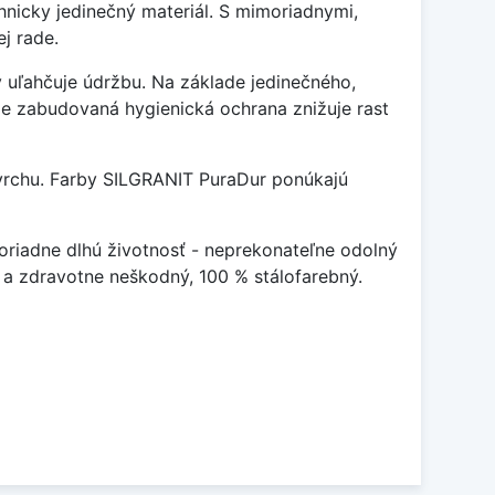
nicky jedinečný materiál. S mimoriadnymi,
j rade.
ý uľahčuje údržbu. Na základe jedinečného,
že zabudovaná hygienická ochrana znižuje rast
povrchu. Farby SILGRANIT PuraDur ponúkajú
riadne dlhú životnosť - neprekonateľne odolný
 a zdravotne neškodný, 100 % stálofarebný.