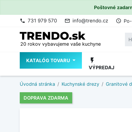
Poštovné zadarm
731 979 570
info@trendo.cz
Po-
phone
mail_outline
access_time
20 rokov vybavujeme vaše kuchyne
flash_on
KATALÓG TOVARU
VÝPREDAJ
Úvodná stránka
Kuchynské drezy
Granitové 
DOPRAVA ZDARMA