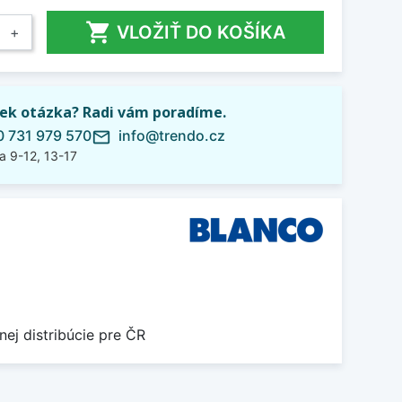

VLOŽIŤ DO KOŠÍKA
+
ek otázka? Radi vám poradíme.
 731 979 570
info@trendo.cz
mail_outline
a 9-12, 13-17
nej distribúcie pre ČR