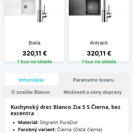
Biela
Antracit
Cena
Cena
320,11 €
320,11 €
1 kus na sklade
1 kus na sklade
Informácie
Parametre tovaru
O značke Blanco
Možnosti a ceny dopravy
Kuchynský drez Blanco Zia 5 S Čierna, bez
excentra
Materiál:
Silgranit PuraDur
Farebný variant:
Čierna (čistá čierna)