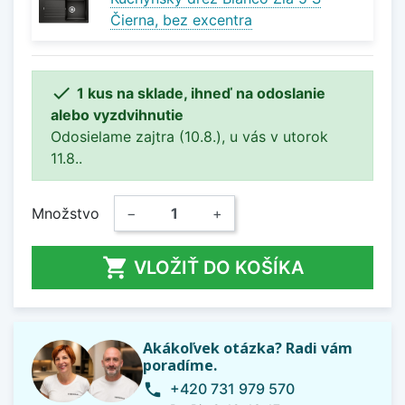
Čierna, bez excentra

1 kus na sklade, ihneď na odoslanie
alebo vyzdvihnutie
Odosielame zajtra (10.8.), u vás v utorok
11.8..
Množstvo
−
+

VLOŽIŤ DO KOŠÍKA
Akákoľvek otázka? Radi vám
poradíme.
+420 731 979 570
phone