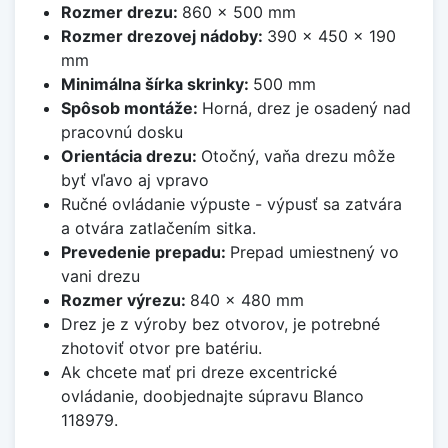
Rozmer drezu:
860 x 500 mm
Rozmer drezovej nádoby:
390 x 450 x 190
mm
Minimálna šírka skrinky:
500 mm
Spôsob montáže:
Horná, drez je osadený nad
pracovnú dosku
Orientácia drezu:
Otočný, vaňa drezu môže
byť vľavo aj vpravo
Ručné ovládanie výpuste - výpusť sa zatvára
a otvára zatlačením sitka.
Prevedenie prepadu:
Prepad umiestnený vo
vani drezu
Rozmer výrezu:
840 x 480 mm
Drez je z výroby bez otvorov, je potrebné
zhotoviť otvor pre batériu.
Ak chcete mať pri dreze excentrické
ovládanie, doobjednajte súpravu Blanco
118979.