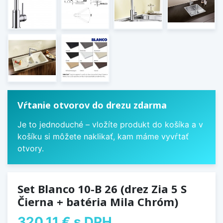
Vŕtanie otvorov do drezu zdarma
Je to jednoduché – vložíte produkt do košíka a v
košíku si môžete naklikať, kam máme vyvŕtať
otvory.
Set Blanco 10-B 26 (drez Zia 5 S
Čierna + batéria Mila Chróm)
320,11 €
s DPH