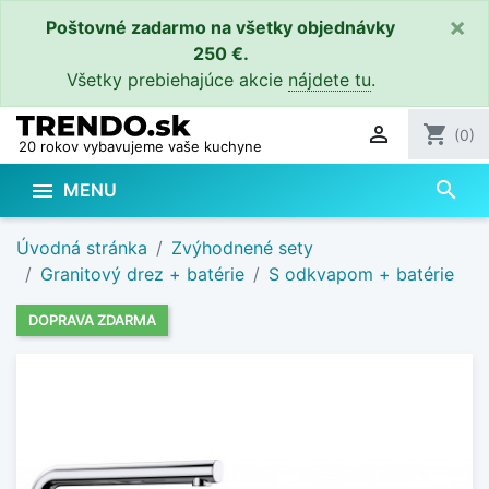
×
Poštovné zadarmo na všetky objednávky
250 €.
Všetky prebiehajúce akcie
nájdete tu
.

shopping_cart
(0)
20 rokov vybavujeme vaše kuchyne
search

MENU
Úvodná stránka
Zvýhodnené sety
Granitový drez + batérie
S odkvapom + batérie
DOPRAVA ZDARMA