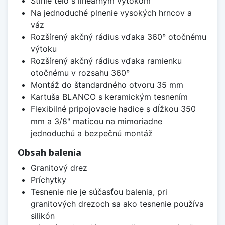
Štíhle telo s lineárnym výtokom
Na jednoduché plnenie vysokých hrncov a
váz
Rozšírený akčný rádius vďaka 360° otočnému
výtoku
Rozšírený akčný rádius vďaka ramienku
otočnému v rozsahu 360°
Montáž do štandardného otvoru 35 mm
Kartuša BLANCO s keramickým tesnením
Flexibilné pripojovacie hadice s dĺžkou 350
mm a 3/8" maticou na mimoriadne
jednoduchú a bezpečnú montáž
Obsah balenia
Granitový drez
Príchytky
Tesnenie nie je súčasťou balenia, pri
granitových drezoch sa ako tesnenie používa
silikón