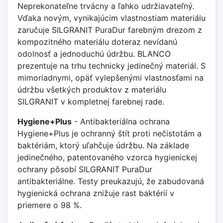
Neprekonateľne trvácny a ľahko udržiavateľný.
Vďaka novým, vynikajúcim vlastnostiam materiálu
zaručuje SILGRANIT PuraDur farebným drezom z
kompozitného materiálu doteraz nevídanú
odolnosť a jednoduchú údržbu. BLANCO
prezentuje na trhu technicky jedinečný materiál. S
mimoriadnymi, opäť vylepšenými vlastnosťami na
údržbu všetkých produktov z materiálu
SILGRANIT v kompletnej farebnej rade.
Hygiene+Plus
- Antibakteriálna ochrana
Hygiene+Plus je ochranný štít proti nečistotám a
baktériám, ktorý uľahčuje údržbu. Na základe
jedinečného, patentovaného vzorca hygienickej
ochrany pôsobí SILGRANIT PuraDur
antibakteriálne. Testy preukazujú, že zabudovaná
hygienická ochrana znižuje rast baktérií v
priemere o 98 %.