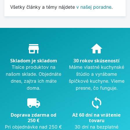
Všetky články a témy nájdete
v našej poradne
.
Proč nakupovat u nás?
store_mall_directory
home
Skladom je skladom
30 rokov skúseností
Tisíce produktov na
Máme vlastné kuchynské
našom sklade. Objednáte
štúdio a vyrábame
dnes, zajtra ich máte
špičkové kuchyne. Vieme
doma.
presne, čo funguje.
local_shipping
sync
Doprava zdarma od
Až 60 dní na vrátenie
250 €
tovaru
Pri objednávke nad 250 €
30 dní na bezplatné