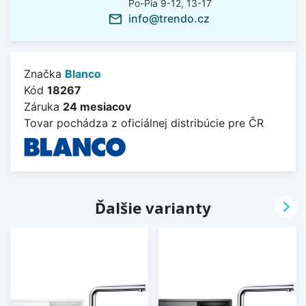
Po-Pia 9-12, 13-17
info@trendo.cz
mail_outline
Značka
Blanco
Kód
18267
Záruka
24 mesiacov
Tovar pochádza z oficiálnej distribúcie pre ČR

Ďalšie varianty