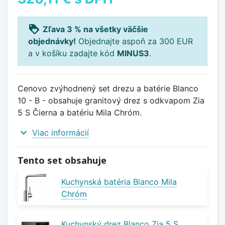
loyalty
Zľava 3 % na všetky väčšie
objednávky!
Objednajte aspoň za 300 EUR
a v košíku zadajte kód
MINUS3
.
Cenovo zvýhodnený set drezu a batérie Blanco
10 - B - obsahuje granitový drez s odkvapom Zia
5 S Čierna a batériu Mila Chróm.
expand_more
Viac informácií
Tento set obsahuje
Kuchynská batéria Blanco Mila
Chróm
Kuchynský drez Blanco Zia 5 S