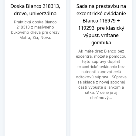
Doska Blanco 218313,
Sada na prestavbu na
drevo, univerzálna
excentrické ovládanie
Blanco 118979 +
Praktická doska Blanco
119293, pre klasický
218313 z masívneho
bukového dreva pre drezy
výpust, vrátane
Metra, Zia, Nova.
gombíka
Ak máte drez Blanco bez
excentra, môžete pomocou
tejto súpravy doplniť
excentrické ovládanie bez
nutnosti kupovať celú
odtokovú súpravu. Súprava
sa skladá z novej spodnej
časti výpuste s lankom a
sitka. V cene je aj
chrómový...