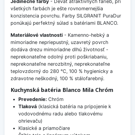
Jedinečné farby
- Deväť atraktívnych farieb, pri
všetkých farbách je ešte rovnomernejšia
konzistencia povrchu. Farby SILGRANIT PuraDur
ponúkajú perfektný súlad s batériami BLANCO.
Materiálové vlastnosti
- Kamenno-hebký a
mimoriadne nepriepustný, uzavretý povrch
dodáva drezu mimoriadne dlhú životnosť -
neprekonateľne odolný proti poškriabaniu,
neprekonateľne nerozbitný, neprekonateľne
teplovzdorný do 280 °C, 100 % hygienicky a
zdravotne neškodný, 100 % stálofarebný.
Kuchynská batéria Blanco Mila Chróm
Prevedenie:
Chróm
Tlaková
(klasická batéria na pripojenie k
vodovodnému radu alebo tlakovému
ohrievaču)
Klasické a priamočiare