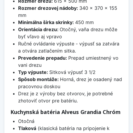
Rozmer drezu:
615 x 500 mm
Rozmer drezovej nádoby:
340 x 370 x 155
mm
Minimálna šírka skrinky:
450 mm
Orientácia drezu:
Otočný, vaňa drezu môže
byť vľavo aj vpravo
Ručné ovládanie výpuste - výpusť sa zatvára
a otvára zatlačením sitka.
Prevedenie prepadu:
Prepad umiestnený vo
vani drezu
Typ výpuste:
Sitková výpusť 3 1/2
Spôsob montáže:
Horná, drez je osadený nad
pracovnou doskou
Drez je z výroby bez otvorov, je potrebné
zhotoviť otvor pre batériu.
Kuchynská batéria Alveus Grandia Chróm
Otočná
Tlaková
(klasická batéria na pripojenie k