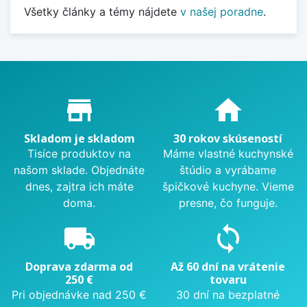
Všetky články a témy nájdete
v našej poradne
.
Proč nakupovat u nás?
store_mall_directory
home
Skladom je skladom
30 rokov skúseností
Tisíce produktov na
Máme vlastné kuchynské
našom sklade. Objednáte
štúdio a vyrábame
dnes, zajtra ich máte
špičkové kuchyne. Vieme
doma.
presne, čo funguje.
local_shipping
sync
Doprava zdarma od
Až 60 dní na vrátenie
250 €
tovaru
Pri objednávke nad 250 €
30 dní na bezplatné