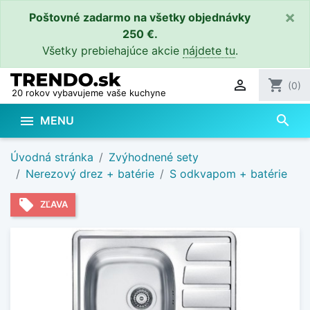
×
Poštovné zadarmo na všetky objednávky
250 €.
Všetky prebiehajúce akcie
nájdete tu
.

shopping_cart
(0)
20 rokov vybavujeme vaše kuchyne
search

MENU
Úvodná stránka
Zvýhodnené sety
Nerezový drez + batérie
S odkvapom + batérie
local_offer
ZĽAVA