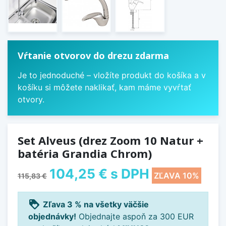
Vŕtanie otvorov do drezu zdarma
Je to jednoduché – vložíte produkt do košíka a v
košíku si môžete naklikať, kam máme vyvŕtať
otvory.
Set Alveus (drez Zoom 10 Natur +
batéria Grandia Chrom)
104,25 €
s DPH
ZĽAVA 10%
115,83 €
loyalty
Zľava 3 % na všetky väčšie
objednávky!
Objednajte aspoň za 300 EUR