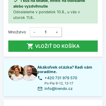

1 kus na sklade, ihneď na odoslanie
alebo vyzdvihnutie
Odosielame v pondelok 10.8., u vás v
utorok 11.8..
Množstvo
−
+

VLOŽIŤ DO KOŠÍKA
Akákoľvek otázka? Radi vám
poradíme.
+420 731 979 570
phone
Po-Pia 9-12, 13-17
info@trendo.cz
mail_outline