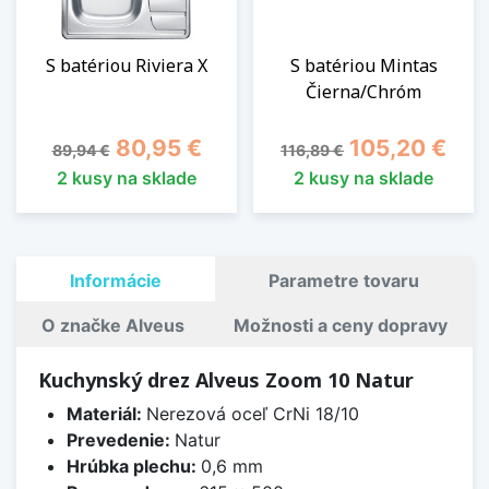
S batériou Riviera X
S batériou Mintas
Čierna/Chróm
Základná cena
Cena
Základná cena
Cena
80,95 €
105,20 €
89,94 €
116,89 €
2 kusy na sklade
2 kusy na sklade
Informácie
Parametre tovaru
O značke Alveus
Možnosti a ceny dopravy
Kuchynský drez Alveus Zoom 10 Natur
Materiál:
Nerezová oceľ CrNi 18/10
Prevedenie:
Natur
Hrúbka plechu:
0,6 mm