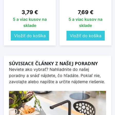
Cena
Cena
3,79 €
7,69 €
5 a viac kusov na
5 a viac kusov na
sklade
sklade
Vložiť do košíka
Vložiť do košíka
SÚVISIACE ČLÁNKY Z NAŠEJ PORADNY
Neviete ako vybrať? Nahliadnite do našej
poradny a snáď nájdete, čo hľadáte. Pokiaľ nie,
zavolajte alebo napíšte a určite nájdeme riešenie.