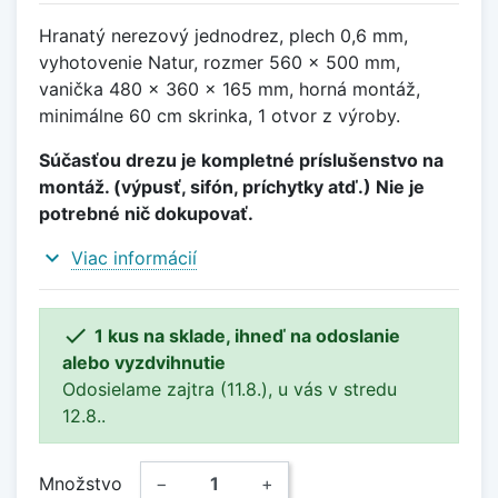
Hranatý nerezový jednodrez, plech 0,6 mm,
vyhotovenie Natur, rozmer 560 x 500 mm,
vanička 480 x 360 x 165 mm, horná montáž,
minimálne 60 cm skrinka, 1 otvor z výroby.
Súčasťou drezu je kompletné príslušenstvo na
montáž. (výpusť, sifón, príchytky atď.) Nie je
potrebné nič dokupovať.
expand_more
Viac informácií

1 kus na sklade, ihneď na odoslanie
alebo vyzdvihnutie
Odosielame zajtra (11.8.), u vás v stredu
12.8..
Množstvo
−
+