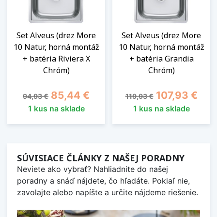
Set Alveus (drez More
Set Alveus (drez More
10 Natur, horná montáž
10 Natur, horná montáž
+ batéria Riviera X
+ batéria Grandia
Chróm)
Chróm)
Základná cena
Cena
Základná cena
Cena
85,44 €
107,93 €
94,93 €
119,93 €
1 kus na sklade
1 kus na sklade
SÚVISIACE ČLÁNKY Z NAŠEJ PORADNY
Neviete ako vybrať? Nahliadnite do našej
poradny a snáď nájdete, čo hľadáte. Pokiaľ nie,
zavolajte alebo napíšte a určite nájdeme riešenie.