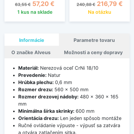
Základná cena
Cena
Základná cena
Cena
57,20 €
216,79 €
63,55 €
240,88 €
1 kus na sklade
Na otázku
Informácie
Parametre tovaru
O značke Alveus
Možnosti a ceny dopravy
Materiál:
Nerezová oceľ CrNi 18/10
Prevedenie:
Natur
Hrúbka plechu:
0,6 mm
Rozmer drezu:
560 x 500 mm
Rozmer drezovej nádoby:
480 x 360 x 165
mm
Minimálna šírka skrinky:
600 mm
Orientácia drezu:
Len jeden spôsob montáže
Ručné ovládanie výpuste - výpusť sa zatvára
a otvára zatlačením sitka.