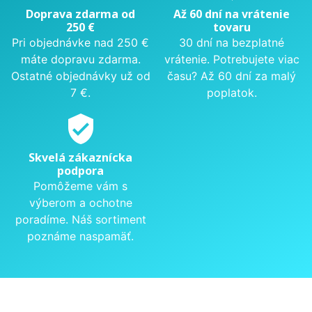
Doprava zdarma od
Až 60 dní na vrátenie
250 €
tovaru
Pri objednávke nad 250 €
30 dní na bezplatné
máte dopravu zdarma.
vrátenie. Potrebujete viac
Ostatné objednávky už od
času? Až 60 dní za malý
7 €.
poplatok.
verified_user
Skvelá zákaznícka
podpora
Pomôžeme vám s
výberom a ochotne
poradíme. Náš sortiment
poznáme naspamäť.