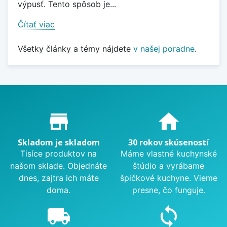
výpusť. Tento spôsob je...
Čítať viac
Všetky články a témy nájdete
v našej poradne
.
Proč nakupovat u nás?
store_mall_directory
home
Skladom je skladom
30 rokov skúseností
Tisíce produktov na
Máme vlastné kuchynské
našom sklade. Objednáte
štúdio a vyrábame
dnes, zajtra ich máte
špičkové kuchyne. Vieme
doma.
presne, čo funguje.
local_shipping
sync