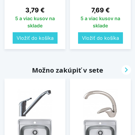
Cena
Cena
3,79 €
7,69 €
5 a viac kusov na
5 a viac kusov na
sklade
sklade
Vložiť do košíka
Vložiť do košíka

Možno zakúpiť v sete