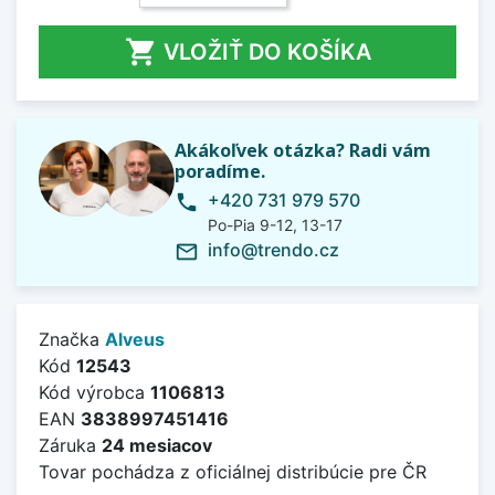

VLOŽIŤ DO KOŠÍKA
Akákoľvek otázka? Radi vám
poradíme.
+420 731 979 570
phone
Po-Pia 9-12, 13-17
info@trendo.cz
mail_outline
Značka
Alveus
Kód
12543
Kód výrobca
1106813
EAN
3838997451416
Záruka
24 mesiacov
Tovar pochádza z oficiálnej distribúcie pre ČR