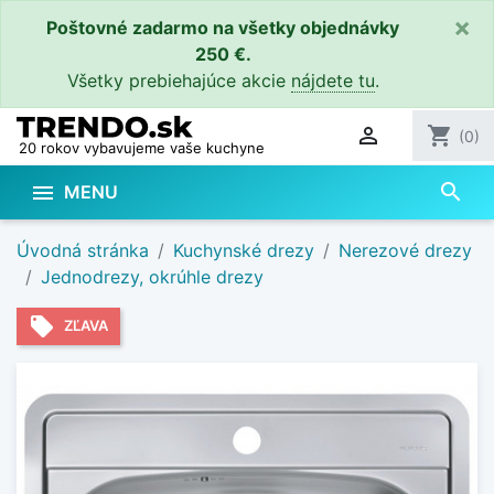
×
Poštovné zadarmo na všetky objednávky
250 €.
Všetky prebiehajúce akcie
nájdete tu
.

shopping_cart
(0)
20 rokov vybavujeme vaše kuchyne
search

MENU
Úvodná stránka
Kuchynské drezy
Nerezové drezy
Jednodrezy, okrúhle drezy
local_offer
ZĽAVA