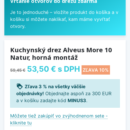
Vŕtanie otvorov do drezu zdarma
Je to jednoduché – vložíte produkt do košíka a v
košíku si môžete naklikať, kam máme vyvŕtať
otvory.
Kuchynský drez Alveus More 10
Natur, horná montáž
53,50 €
s DPH
ZĽAVA 10%
59,45 €
loyalty
Zľava 3 % na všetky väčšie
objednávky!
Objednajte aspoň za 300 EUR
a v košíku zadajte kód
MINUS3
.
Môžete tiež zakúpiť vo zvýhodnenom sete -
kliknite tu