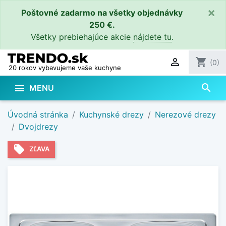
×
Poštovné zadarmo na všetky objednávky
250 €.
Všetky prebiehajúce akcie
nájdete tu
.

shopping_cart
(0)
20 rokov vybavujeme vaše kuchyne
search

MENU
Úvodná stránka
Kuchynské drezy
Nerezové drezy
Dvojdrezy
local_offer
ZĽAVA