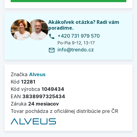
Akákoľvek otázka? Radi vám
poradíme.
+420 731 979 570
phone
Po-Pia 9-12, 13-17
info@trendo.cz
mail_outline
Značka
Alveus
Kód
12281
Kód výrobca
1049434
EAN
3838997325434
Záruka
24 mesiacov
Tovar pochádza z oficiálnej distribúcie pre ČR