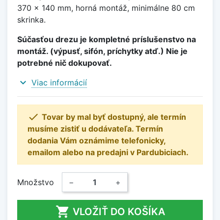
370 x 140 mm, horná montáž, minimálne 80 cm
skrinka.
Súčasťou drezu je kompletné príslušenstvo na
montáž. (výpusť, sifón, príchytky atď.) Nie je
potrebné nič dokupovať.
expand_more
Viac informácií

Tovar by mal byť dostupný, ale termín
musíme zistiť u dodávateľa. Termín
dodania Vám oznámime telefonicky,
emailom alebo na predajni v Pardubiciach.
Množstvo
−
+

VLOŽIŤ DO KOŠÍKA