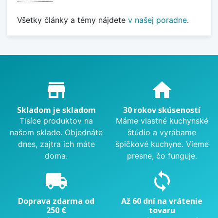
Všetky články a témy nájdete
v našej poradne
.
Proč nakupovat u nás?
store_mall_directory
home
Skladom je skladom
30 rokov skúseností
Tisíce produktov na
Máme vlastné kuchynské
našom sklade. Objednáte
štúdio a vyrábame
dnes, zajtra ich máte
špičkové kuchyne. Vieme
doma.
presne, čo funguje.
local_shipping
sync
Doprava zdarma od
Až 60 dní na vrátenie
250 €
tovaru