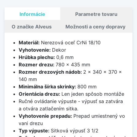
Informácie
Parametre tovaru
O značke Alveus
Možnosti a ceny dopravy
Materiál:
Nerezová oceľ CrNi 18/10
Vyhotovenie:
Dekor
Hrúbka plechu:
0,6 mm
Rozmer drezu:
780 x 435 mm
Rozmer drezových nádob:
2 x 340 x 370 x
140 mm
Minimálna šírka skrinky:
800 mm
Orientácia drezu:
Len jeden spôsob montáže
Ručné ovládanie výpuste - výpusť sa zatvára
a otvára zatlačením sitka.
Vyhotovenie prepadu:
Prepad umiestnený vo
vani drezu
Typ výpuste:
Sitková výpusť 3 1/2