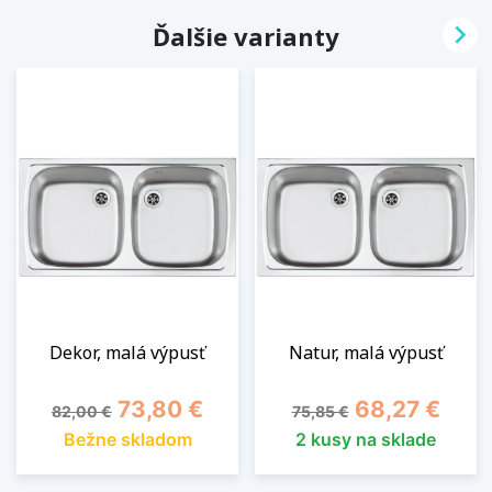

Ďalšie varianty
Dekor, malá výpusť
Natur, malá výpusť
Základná cena
Cena
Základná cena
Cena
73,80 €
68,27 €
82,00 €
75,85 €
Bežne skladom
2 kusy na sklade