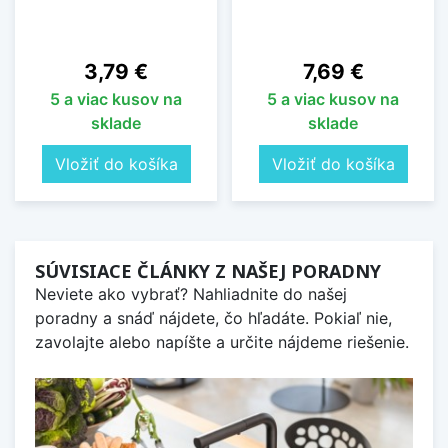
Cena
Cena
3,79 €
7,69 €
5 a viac kusov na
5 a viac kusov na
sklade
sklade
Vložiť do košíka
Vložiť do košíka
SÚVISIACE ČLÁNKY Z NAŠEJ PORADNY
Neviete ako vybrať? Nahliadnite do našej
poradny a snáď nájdete, čo hľadáte. Pokiaľ nie,
zavolajte alebo napíšte a určite nájdeme riešenie.