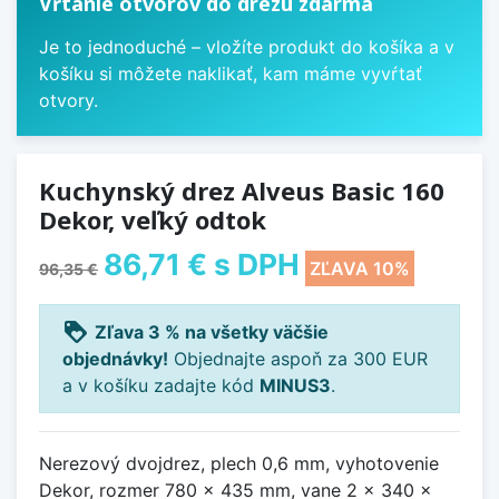
Vŕtanie otvorov do drezu zdarma
Je to jednoduché – vložíte produkt do košíka a v
košíku si môžete naklikať, kam máme vyvŕtať
otvory.
Kuchynský drez Alveus Basic 160
Dekor, veľký odtok
86,71 €
s DPH
ZĽAVA 10%
96,35 €
loyalty
Zľava 3 % na všetky väčšie
objednávky!
Objednajte aspoň za 300 EUR
a v košíku zadajte kód
MINUS3
.
Nerezový dvojdrez, plech 0,6 mm, vyhotovenie
Dekor, rozmer 780 x 435 mm, vane 2 x 340 x