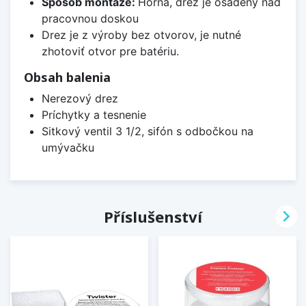
Spôsob montáže:
Horná, drez je osadený nad
pracovnou doskou
Drez je z výroby bez otvorov, je nutné
zhotoviť otvor pre batériu.
Obsah balenia
Nerezový drez
Príchytky a tesnenie
Sitkový ventil 3 1/2, sifón s odbočkou na
umývačku

Příslušenství