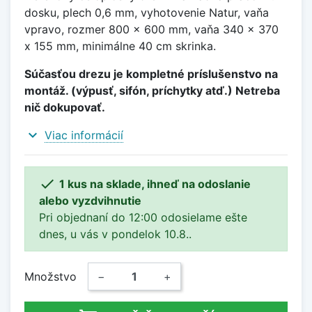
dosku, plech 0,6 mm, vyhotovenie Natur, vaňa
vpravo, rozmer 800 x 600 mm, vaňa 340 x 370
x 155 mm, minimálne 40 cm skrinka.
Súčasťou drezu je kompletné príslušenstvo na
montáž. (výpusť, sifón, príchytky atď.) Netreba
nič dokupovať.
expand_more
Viac informácií

1 kus na sklade, ihneď na odoslanie
alebo vyzdvihnutie
Pri objednaní do 12:00 odosielame ešte
dnes, u vás v pondelok 10.8..
Množstvo
−
+