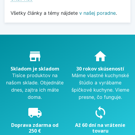
Všetky články a témy nájdete
v našej poradne
.
Proč nakupovat u nás?
store_mall_directory
home
Skladom je skladom
30 rokov skúseností
Tisíce produktov na
Máme vlastné kuchynské
našom sklade. Objednáte
štúdio a vyrábame
dnes, zajtra ich máte
špičkové kuchyne. Vieme
doma.
presne, čo funguje.
local_shipping
sync
Doprava zdarma od
Až 60 dní na vrátenie
250 €
tovaru