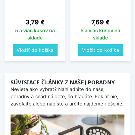
Cena
Cena
3,79 €
7,69 €
5 a viac kusov na
5 a viac kusov na
sklade
sklade
Vložiť do košíka
Vložiť do košíka
SÚVISIACE ČLÁNKY Z NAŠEJ PORADNY
Neviete ako vybrať? Nahliadnite do našej
poradny a snáď nájdete, čo hľadáte. Pokiaľ nie,
zavolajte alebo napíšte a určite nájdeme riešenie.