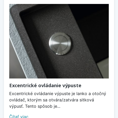
Excentrické ovládanie výpuste
Excentrické ovládanie výpuste je lanko a otočný
ovládač, ktorým sa otvára/zatvára sitková
výpusť. Tento spôsob je...
Čítať viac