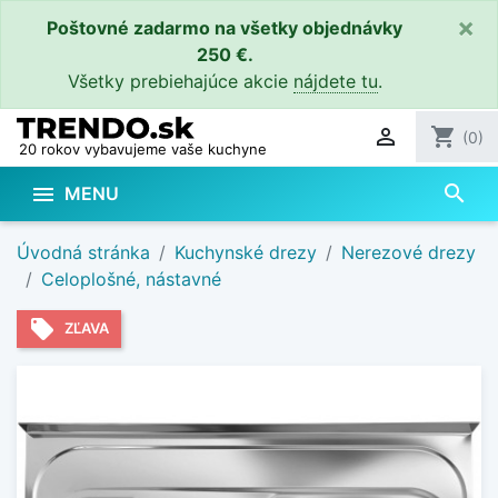
×
Poštovné zadarmo na všetky objednávky
250 €.
Všetky prebiehajúce akcie
nájdete tu
.

shopping_cart
(0)
20 rokov vybavujeme vaše kuchyne
search

MENU
Úvodná stránka
Kuchynské drezy
Nerezové drezy
Celoplošné, nástavné
local_offer
ZĽAVA