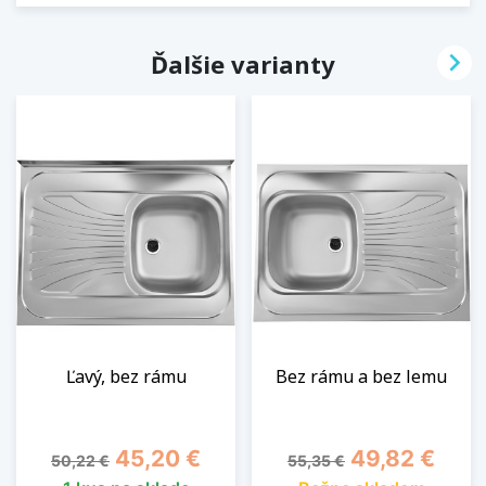

Ďalšie varianty
Ľavý, bez rámu
Bez rámu a bez lemu
Základná cena
Cena
Základná cena
Cena
45,20 €
49,82 €
50,22 €
55,35 €