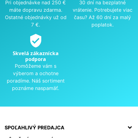
Pri objednávke nad 250 €
30 dní na bezplatné
máte dopravu zdarma.
vrátenie. Potrebujete viac
Ostatné objednávky už od
času? Až 60 dní za malý
7 €.
poplatok.
verified_user
Skvelá zákaznícka
podpora
Pomôžeme vám s
výberom a ochotne
poradíme. Náš sortiment
poznáme naspamäť.
SPOĽAHLIVÝ PREDAJCA