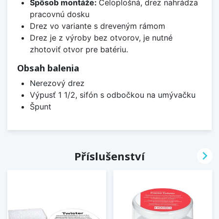
Spôsob montáže:
Celoplošná, drez nahrádza
pracovnú dosku
Drez vo variante s dreveným rámom
Drez je z výroby bez otvorov, je nutné
zhotoviť otvor pre batériu.
Obsah balenia
Nerezový drez
Výpusť 1 1/2, sifón s odbočkou na umývačku
Špunt

Příslušenství