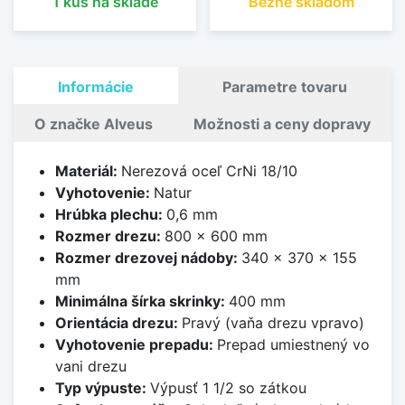
1 kus na sklade
Bežne skladom
Informácie
Parametre tovaru
O značke Alveus
Možnosti a ceny dopravy
Materiál:
Nerezová oceľ CrNi 18/10
Vyhotovenie:
Natur
Hrúbka plechu:
0,6 mm
Rozmer drezu:
800 x 600 mm
Rozmer drezovej nádoby:
340 x 370 x 155
mm
Minimálna šírka skrinky:
400 mm
Orientácia drezu:
Pravý (vaňa drezu vpravo)
Vyhotovenie prepadu:
Prepad umiestnený vo
vani drezu
Typ výpuste:
Výpusť 1 1/2 so zátkou