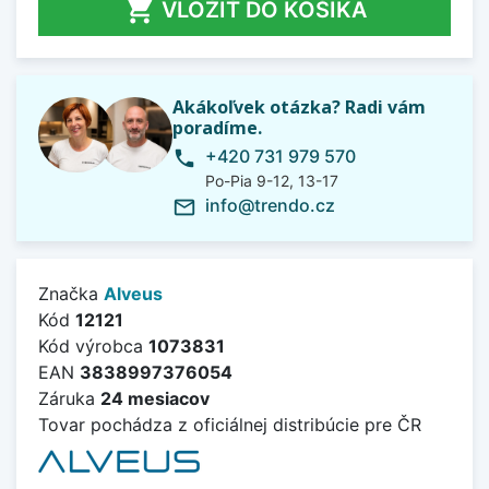

VLOŽIŤ DO KOŠÍKA
Akákoľvek otázka? Radi vám
poradíme.
+420 731 979 570
phone
Po-Pia 9-12, 13-17
info@trendo.cz
mail_outline
Značka
Alveus
Kód
12121
Kód výrobca
1073831
EAN
3838997376054
Záruka
24 mesiacov
Tovar pochádza z oficiálnej distribúcie pre ČR