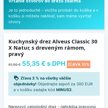
Vŕtanie otvorov do drezu zdarma
Je to jednoduché – vložíte produkt do košíka a v
košíku si môžete naklikať, kam máme vyvŕtať
otvory.
Kuchynský drez Alveus Classic 30
X Natur, s dreveným rámom,
pravý
55,35 €
s DPH
ZĽAVA 10%
61,50 €
loyalty
Zľava 3 % na všetky väčšie
objednávky!
Objednajte aspoň za 300 EUR
a v košíku zadajte kód
MINUS3
.
Nerezový celoplošný drez - nahrádza pracovnú