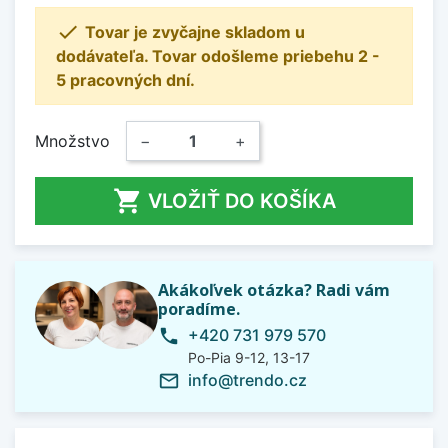

Tovar je zvyčajne skladom u
dodávateľa. Tovar odošleme priebehu 2 -
5 pracovných dní.
Množstvo
−
+

VLOŽIŤ DO KOŠÍKA
Akákoľvek otázka? Radi vám
poradíme.
+420 731 979 570
phone
Po-Pia 9-12, 13-17
info@trendo.cz
mail_outline