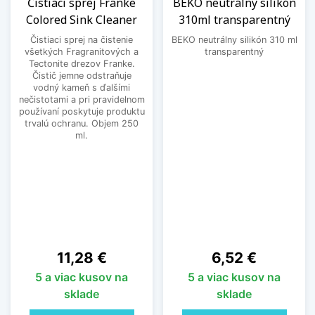
Čistiaci sprej Franke
BEKO neutrálny silikón
Colored Sink Cleaner
310ml transparentný
Čistiaci sprej na čistenie
BEKO neutrálny silikón 310 ml
všetkých Fragranitových a
transparentný
Tectonite drezov Franke.
Čistič jemne odstraňuje
vodný kameň s ďalšími
nečistotami a pri pravidelnom
používaní poskytuje produktu
trvalú ochranu. Objem 250
ml.
Cena
Cena
11,28 €
6,52 €
5 a viac kusov na
5 a viac kusov na
sklade
sklade