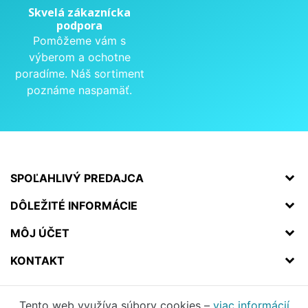
Skvelá zákaznícka
podpora
Pomôžeme vám s
výberom a ochotne
poradíme. Náš sortiment
poznáme naspamäť.
SPOĽAHLIVÝ PREDAJCA
DÔLEŽITÉ INFORMÁCIE
MÔJ ÚČET
KONTAKT
Tento web využíva súbory cookies –
viac informácií