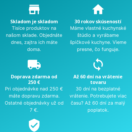
Proč nakupovat u nás?
store_mall_directory
home
Skladom je skladom
30 rokov skúseností
Tisíce produktov na
Máme vlastné kuchynské
našom sklade. Objednáte
štúdio a vyrábame
dnes, zajtra ich máte
špičkové kuchyne. Vieme
doma.
presne, čo funguje.
local_shipping
sync
Doprava zdarma od
Až 60 dní na vrátenie
250 €
tovaru
Pri objednávke nad 250 €
30 dní na bezplatné
máte dopravu zdarma.
vrátenie. Potrebujete viac
Ostatné objednávky už od
času? Až 60 dní za malý
7 €.
poplatok.
verified_user