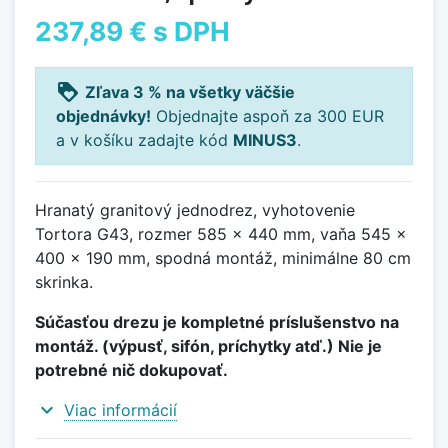
237,89 €
s DPH
loyalty
Zľava 3 % na všetky väčšie
objednávky!
Objednajte aspoň za 300 EUR
a v košíku zadajte kód
MINUS3
.
Hranatý granitový jednodrez, vyhotovenie
Tortora G43, rozmer 585 x 440 mm, vaňa 545 x
400 x 190 mm, spodná montáž, minimálne 80 cm
skrinka.
Súčasťou drezu je kompletné príslušenstvo na
montáž. (výpusť, sifón, príchytky atď.) Nie je
potrebné nič dokupovať.
expand_more
Viac informácií