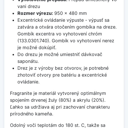
vani drezu
Rozmer výrezu:
950 x 480 mm
Excentrické ovládanie výpuste - výpusť sa
zatvára a otvára otočením gombíka na dreze.
Gombík excentra vo vyhotovení chróm
(133.0301.740). Gombík vo vyhotovení nerez
je možné dokúpiť.
Do drezu je možné umiestniť dávkovač
saponátu.
Drez je z výroby bez otvorov, je potrebné
zhotoviť otvory pre batériu a excentrické
ovládanie.
Fragranite je materiál vytvorený optimálnym
spojením drvenej žuly (80%) a akrylu (20%).
Ľahko sa udržiava aj pri zachovaní charakteru
prírodného kameňa.
Odolný voči teplotám do 180 st. C, takže sa