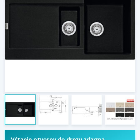
Vŕtanie otvorov do drezu zdarma