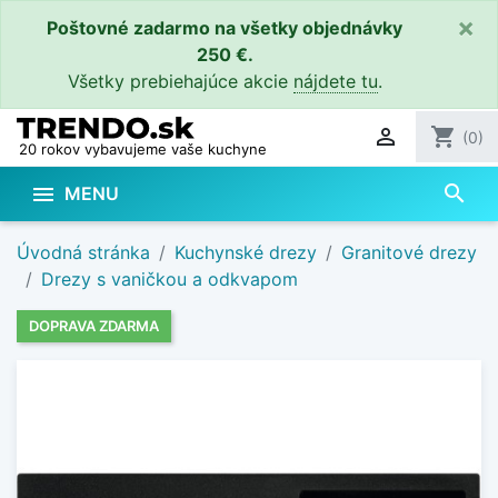
×
Poštovné zadarmo na všetky objednávky
250 €.
Všetky prebiehajúce akcie
nájdete tu
.

shopping_cart
(0)
20 rokov vybavujeme vaše kuchyne
search

MENU
Úvodná stránka
Kuchynské drezy
Granitové drezy
Drezy s vaničkou a odkvapom
DOPRAVA ZDARMA