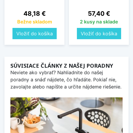
Cena
Cena
48,18 €
57,40 €
Bežne skladom
2 kusy na sklade
Vložiť do košíka
Vložiť do košíka
SÚVISIACE ČLÁNKY Z NAŠEJ PORADNY
Neviete ako vybrať? Nahliadnite do našej
poradny a snáď nájdete, čo hľadáte. Pokiaľ nie,
zavolajte alebo napíšte a určite nájdeme riešenie.