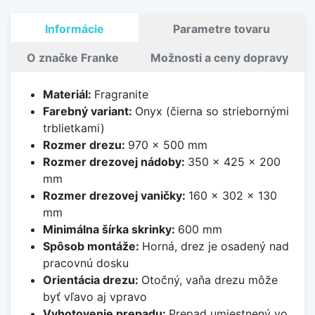
Informácie
Parametre tovaru
O značke Franke
Možnosti a ceny dopravy
Materiál:
Fragranite
Farebný variant:
Onyx (čierna so striebornými
trblietkami)
Rozmer drezu:
970 x 500 mm
Rozmer drezovej nádoby:
350 x 425 x 200
mm
Rozmer drezovej vaničky:
160 x 302 x 130
mm
Minimálna šírka skrinky:
600 mm
Spôsob montáže:
Horná, drez je osadený nad
pracovnú dosku
Orientácia drezu:
Otočný, vaňa drezu môže
byť vľavo aj vpravo
Vyhotovenie prepadu:
Prepad umiestnený vo