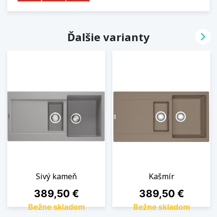

Ďalšie varianty
Sivý kameň
Kašmír
Cena
Cena
389,50 €
389,50 €
Bežne skladom
Bežne skladom