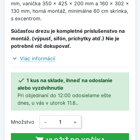
mm, vanička 350 x 425 x 200 mm a 160 x 302 x
130 mm, horná montáž, minimálne 60 cm skrinka,
s excentrom.
Súčasťou drezu je kompletné príslušenstvo na
montáž. (výpusť, sifón, príchytky atď.) Nie je
potrebné nič dokupovať.
expand_more
Viac informácií

1 kus na sklade, ihneď na odoslanie
alebo vyzdvihnutie
Pri objednaní do 12:00 odosielame ešte
dnes, u vás v utorok 11.8..
Množstvo
−
+