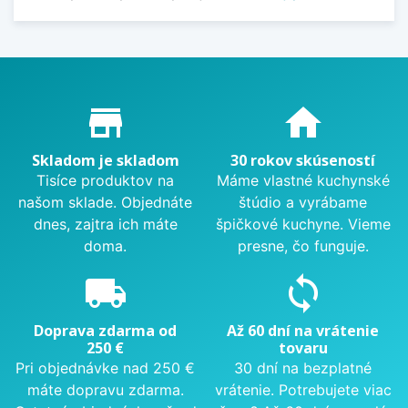
Proč nakupovat u nás?
store_mall_directory
home
Skladom je skladom
30 rokov skúseností
Tisíce produktov na
Máme vlastné kuchynské
našom sklade. Objednáte
štúdio a vyrábame
dnes, zajtra ich máte
špičkové kuchyne. Vieme
doma.
presne, čo funguje.
local_shipping
sync
Doprava zdarma od
Až 60 dní na vrátenie
250 €
tovaru
Pri objednávke nad 250 €
30 dní na bezplatné
máte dopravu zdarma.
vrátenie. Potrebujete viac