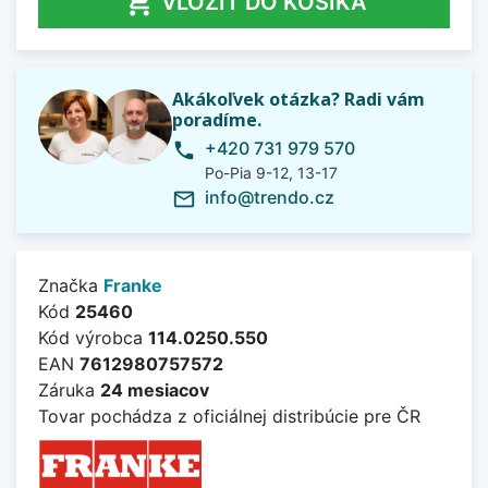

VLOŽIŤ DO KOŠÍKA
Akákoľvek otázka? Radi vám
poradíme.
+420 731 979 570
phone
Po-Pia 9-12, 13-17
info@trendo.cz
mail_outline
Značka
Franke
Kód
25460
Kód výrobca
114.0250.550
EAN
7612980757572
Záruka
24 mesiacov
Tovar pochádza z oficiálnej distribúcie pre ČR