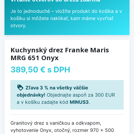
Je to jednoduché – vložíte produkt do košíka a v
košíku si môžete naklikať, kam máme vyvŕtať
otvory.
Kuchynský drez Franke Maris
MRG 651 Onyx
389,50 €
s DPH
loyalty
Zľava 3 % na všetky väčšie
objednávky!
Objednajte aspoň za 300 EUR
a v košíku zadajte kód
MINUS3
.
Granitový drez s vaničkou a odkvapom,
vyhotovenie Onyx, otočný, rozmer 970 x 500