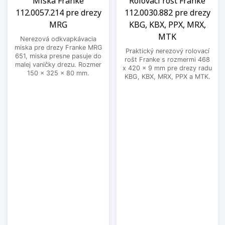
Miska Franke
Rolovací rošt Franke
112.0057.214 pre drezy
112.0030.882 pre drezy
MRG
KBG, KBX, PPX, MRX,
MTK
Nerezová odkvapkávacia
miska pre drezy Franke MRG
Praktický nerezový rolovací
651, miska presne pasuje do
rošt Franke s rozmermi 468
malej vaničky drezu. Rozmer
x 420 x 9 mm pre drezy radu
150 x 325 x 80 mm.
KBG, KBX, MRX, PPX a MTK.