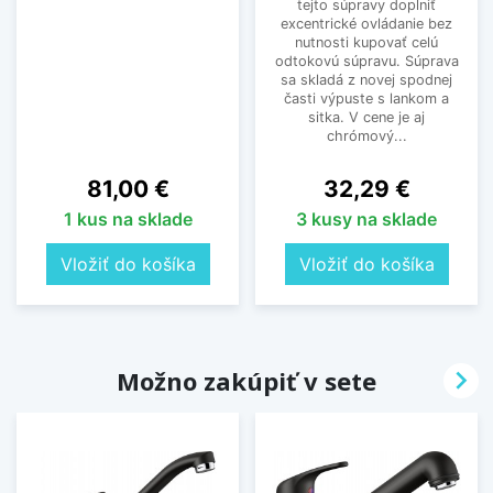
tejto súpravy doplniť
excentrické ovládanie bez
nutnosti kupovať celú
odtokovú súpravu. Súprava
sa skladá z novej spodnej
časti výpuste s lankom a
sitka. V cene je aj
chrómový...
Cena
Cena
81,00 €
32,29 €
1 kus na sklade
3 kusy na sklade
Vložiť do košíka
Vložiť do košíka

Možno zakúpiť v sete