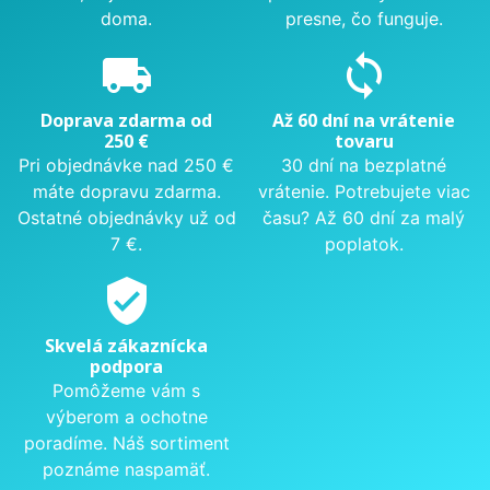
doma.
presne, čo funguje.
local_shipping
sync
Doprava zdarma od
Až 60 dní na vrátenie
250 €
tovaru
Pri objednávke nad 250 €
30 dní na bezplatné
máte dopravu zdarma.
vrátenie. Potrebujete viac
Ostatné objednávky už od
času? Až 60 dní za malý
7 €.
poplatok.
verified_user
Skvelá zákaznícka
podpora
Pomôžeme vám s
výberom a ochotne
poradíme. Náš sortiment
poznáme naspamäť.