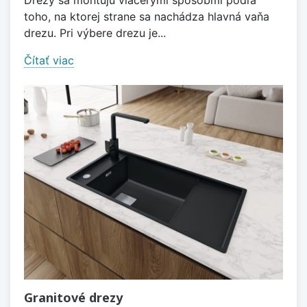
Drezy sa montujú viacerými spôsobmi podľa
toho, na ktorej strane sa nachádza hlavná vaňa
drezu. Pri výbere drezu je...
Čítať viac
Granitové drezy