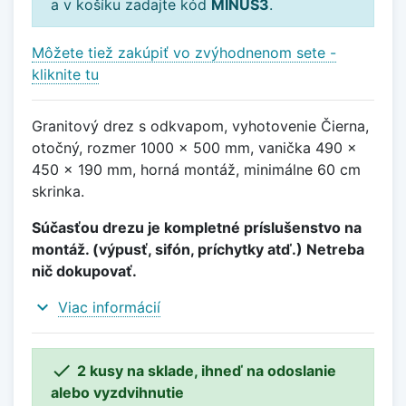
a v košíku zadajte kód
MINUS3
.
Môžete tiež zakúpiť vo zvýhodnenom sete -
kliknite tu
Granitový drez s odkvapom, vyhotovenie Čierna,
otočný, rozmer 1000 x 500 mm, vanička 490 x
450 x 190 mm, horná montáž, minimálne 60 cm
skrinka.
Súčasťou drezu je kompletné príslušenstvo na
montáž. (výpusť, sifón, príchytky atď.) Netreba
nič dokupovať.
expand_more
Viac informácií

2 kusy na sklade, ihneď na odoslanie
alebo vyzdvihnutie