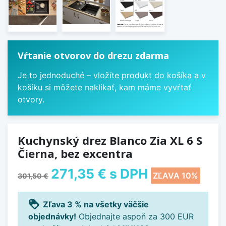
Vŕtanie otvorov do drezu zdarma
Je to jednoduché – vložíte produkt do košíka a v
košíku si môžete naklikať, kam máme vyvŕtať
otvory.
Kuchynský drez Blanco Zia XL 6 S
Čierna, bez excentra
271,35 €
s DPH
ZĽAVA 10%
301,50 €
loyalty
Zľava 3 % na všetky väčšie
objednávky!
Objednajte aspoň za 300 EUR