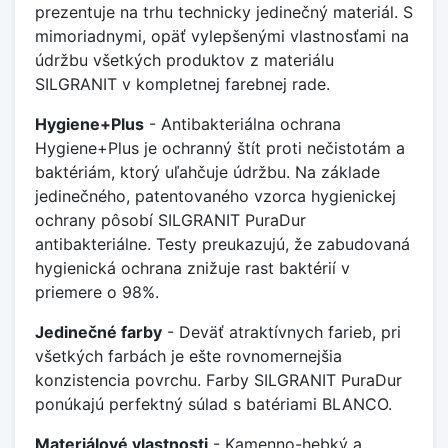
prezentuje na trhu technicky jedinečný materiál. S
mimoriadnymi, opäť vylepšenými vlastnosťami na
údržbu všetkých produktov z materiálu
SILGRANIT v kompletnej farebnej rade.
Hygiene+Plus
- Antibakteriálna ochrana
Hygiene+Plus je ochranný štít proti nečistotám a
baktériám, ktorý uľahčuje údržbu. Na základe
jedinečného, patentovaného vzorca hygienickej
ochrany pôsobí SILGRANIT PuraDur
antibakteriálne. Testy preukazujú, že zabudovaná
hygienická ochrana znižuje rast baktérií v
priemere o 98%.
Jedinečné farby
- Deväť atraktívnych farieb, pri
všetkých farbách je ešte rovnomernejšia
konzistencia povrchu. Farby SILGRANIT PuraDur
ponúkajú perfektný súlad s batériami BLANCO.
Materiálové vlastnosti
- Kamenno-hebký a