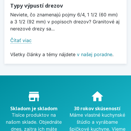
Typy výpustí drezov
Neviete, čo znamenajú pojmy 6/4, 1 1/2 (60 mm)
a 3 1/2 (92 mm) v popisoch drezov? Granitové aj
nerezové drezy sa...
Čítať viac
Všetky články a témy nájdete
v našej poradne
.
Proč nakupovat u nás?
store_mall_directory
home
Skladom je skladom
30 rokov skúseností
Tisíce produktov na
Máme vlastné kuchynské
našom sklade. Objednáte
štúdio a vyrábame
dnes, zajtra ich máte
špičkové kuchyne. Vieme