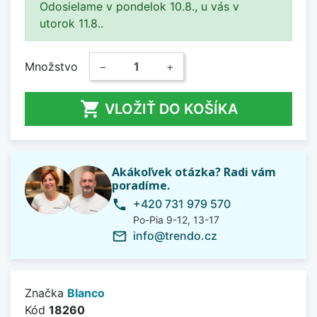
Odosielame v pondelok 10.8., u vás v
utorok 11.8..
Množstvo
−
+

VLOŽIŤ DO KOŠÍKA
Akákoľvek otázka? Radi vám
poradíme.
+420 731 979 570
phone
Po-Pia 9-12, 13-17
info@trendo.cz
mail_outline
Značka
Blanco
Kód
18260