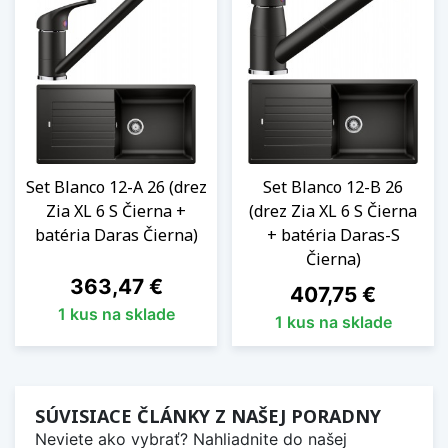
Set Blanco 12-A 26 (drez
Set Blanco 12-B 26
Zia XL 6 S Čierna +
(drez Zia XL 6 S Čierna
batéria Daras Čierna)
+ batéria Daras-S
Čierna)
Cena
363,47 €
Cena
407,75 €
1 kus na sklade
1 kus na sklade
SÚVISIACE ČLÁNKY Z NAŠEJ PORADNY
Neviete ako vybrať? Nahliadnite do našej