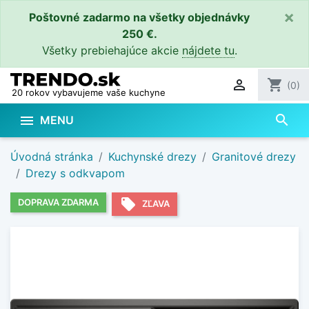
×
Poštovné zadarmo na všetky objednávky
250 €.
Všetky prebiehajúce akcie
nájdete tu
.

shopping_cart
(0)
20 rokov vybavujeme vaše kuchyne
search

MENU
Úvodná stránka
Kuchynské drezy
Granitové drezy
Drezy s odkvapom
local_offer
DOPRAVA ZDARMA
ZĽAVA