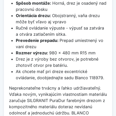
Spôsob montáže:
Horná, drez je osadený nad
pracovnú dosku
Orientácia drezu:
Obojstranný, vaňa drezu
môže byť vľavo aj vpravo
Ručné ovládanie výpuste - výpusť sa zatvára
a otvára zatlačením sitka.
Prevedenie prepadu:
Prepad umiestnený vo
vani drezu
Rozmer výrezu:
980 x 480 mm R15 mm
Drez je z výroby bez otvorov, je potrebné
zhotoviť otvor pre batériu.
Ak chcete mať pri dreze excentrické
ovládanie, doobjednajte sadu Blanco 118979.
Neprekonateľne trvácny a ľahko udržiavateľný.
Vďaka novým, vynikajúcim vlastnostiam materiálu
zaručuje SILGRANIT PuraDur farebným drezom z
kompozitného materiálu doteraz nevídanú
odolnosť a jednoduchú údržbu. BLANCO