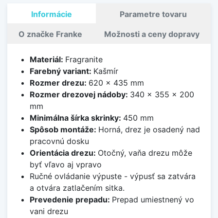
Informácie
Parametre tovaru
O značke Franke
Možnosti a ceny dopravy
Materiál:
Fragranite
Farebný variant:
Kašmír
Rozmer drezu:
620 x 435 mm
Rozmer drezovej nádoby:
340 x 355 x 200
mm
Minimálna šírka skrinky:
450 mm
Spôsob montáže:
Horná, drez je osadený nad
pracovnú dosku
Orientácia drezu:
Otočný, vaňa drezu môže
byť vľavo aj vpravo
Ručné ovládanie výpuste - výpusť sa zatvára
a otvára zatlačením sitka.
Prevedenie prepadu:
Prepad umiestnený vo
vani drezu