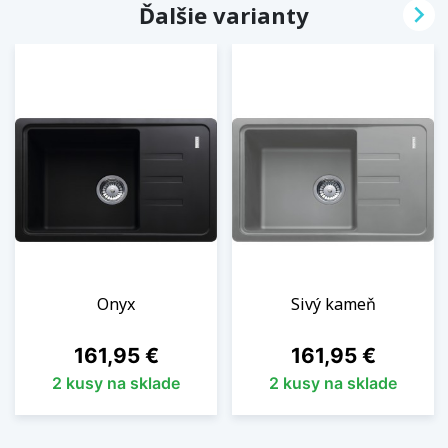

Ďalšie varianty
Onyx
Sivý kameň
Cena
Cena
161,95 €
161,95 €
2 kusy na sklade
2 kusy na sklade