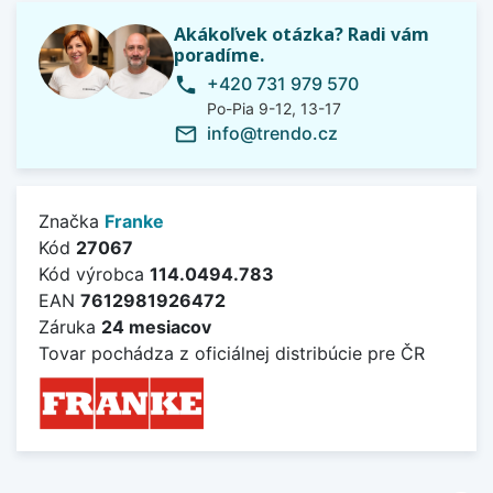
Akákoľvek otázka? Radi vám
poradíme.
+420 731 979 570
phone
Po-Pia 9-12, 13-17
info@trendo.cz
mail_outline
Značka
Franke
Kód
27067
Kód výrobca
114.0494.783
EAN
7612981926472
Záruka
24 mesiacov
Tovar pochádza z oficiálnej distribúcie pre ČR