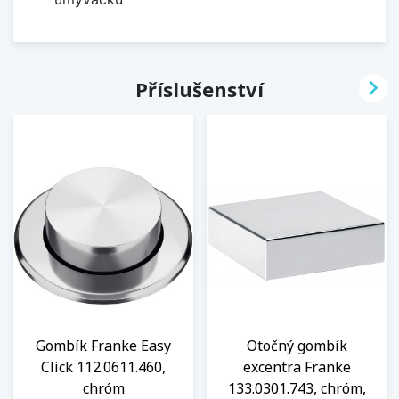

Příslušenství
Gombík Franke Easy
Otočný gombík
Click 112.0611.460,
excentra Franke
chróm
133.0301.743, chróm,