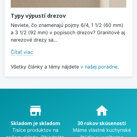
Typy výpustí drezov
Neviete, čo znamenajú pojmy 6/4, 1 1/2 (60 mm)
a 3 1/2 (92 mm) v popisoch drezov? Granitové aj
nerezové drezy sa...
Čítať viac
Všetky články a témy nájdete
v našej poradne
.
Proč nakupovat u nás?
store_mall_directory
home
Skladom je skladom
30 rokov skúseností
Tisíce produktov na
Máme vlastné kuchynské