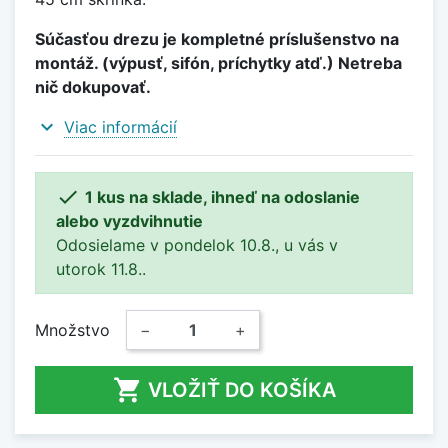
Súčasťou drezu je kompletné príslušenstvo na
montáž. (výpusť, sifón, príchytky atď.) Netreba
nič dokupovať.
expand_more
Viac informácií

1 kus na sklade, ihneď na odoslanie
alebo vyzdvihnutie
Odosielame v pondelok 10.8., u vás v
utorok 11.8..
Množstvo
−
+

VLOŽIŤ DO KOŠÍKA