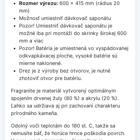
Rozmer výrezu:
600 x 415 mm (rádius 20
mm)
Možnosť umiestniť dávkovač saponátu
Pozor! Umiestniť dávkovač saponátu je
možné iba pri montáži do skrinky širokej 600
mm a viac
Pozor! Batéria je umiestnená vo vyspádovanej
odkvapkávacej ploche, vysoké batérie sú
mierne naklonené.
Drez je z výroby bez otvorov, je nutné
zhotoviť otvor pre batériu.
Fragranite je materiál vytvorený optimálnym
spojením drvenej žuly (80 %) a akrylu (20 %).
Ľahko sa udržiava aj pri zachovaní charakteru
prírodného kameňa.
Odolný voči teplotám do 180 st. C, takže sa
nemusíte báť, že horúce hrnce poškodia povrch.