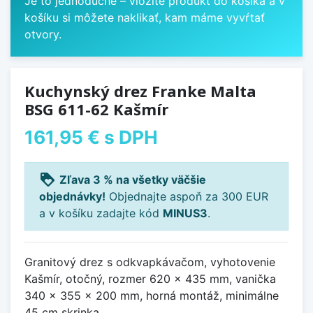
Je to jednoduché – vložíte produkt do košíka a v
košíku si môžete naklikať, kam máme vyvŕtať
otvory.
Kuchynský drez Franke Malta
BSG 611-62 Kašmír
161,95 €
s DPH
loyalty
Zľava 3 % na všetky väčšie
objednávky!
Objednajte aspoň za 300 EUR
a v košíku zadajte kód
MINUS3
.
Granitový drez s odkvapkávačom, vyhotovenie
Kašmír, otočný, rozmer 620 x 435 mm, vanička
340 x 355 x 200 mm, horná montáž, minimálne
45 cm skrinka.