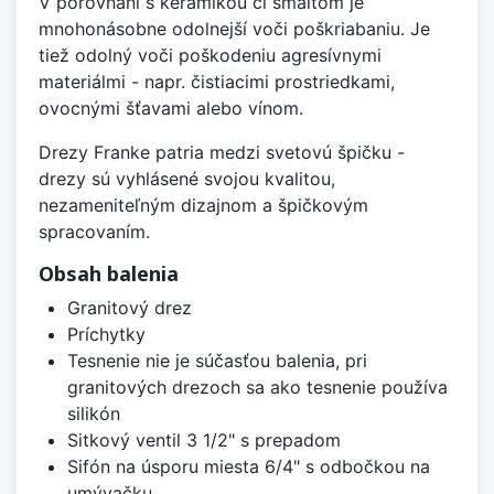
V porovnaní s keramikou či smaltom je
mnohonásobne odolnejší voči poškriabaniu. Je
tiež odolný voči poškodeniu agresívnymi
materiálmi - napr. čistiacimi prostriedkami,
ovocnými šťavami alebo vínom.
Drezy Franke patria medzi svetovú špičku -
drezy sú vyhlásené svojou kvalitou,
nezameniteľným dizajnom a špičkovým
spracovaním.
Obsah balenia
Granitový drez
Príchytky
Tesnenie nie je súčasťou balenia, pri
granitových drezoch sa ako tesnenie používa
silikón
Sitkový ventil 3 1/2" s prepadom
Sifón na úsporu miesta 6/4" s odbočkou na
umývačku