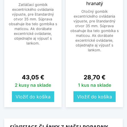
hranatý
Zatláčací gombík
excentrického ovládania
Otočný gombík
výpuste, pre štandardný
excentrického ovládania
otvor 35 mm. Súprava
výpuste, pre štandardný
obsahuje iba telo gombíka s
otvor 35 mm. Súprava
maticou. Ak dorábate
obsahuje iba telo gombíka s
excentrické ovládanie,
maticou. Ak dorábate
objednajte aj výpusť s
excentrické ovládanie,
lankom.
objednajte aj výpusť s
lankom.
Cena
Cena
43,05 €
28,70 €
2 kusy na sklade
1 kus na sklade
Vložiť do košíka
Vložiť do košíka