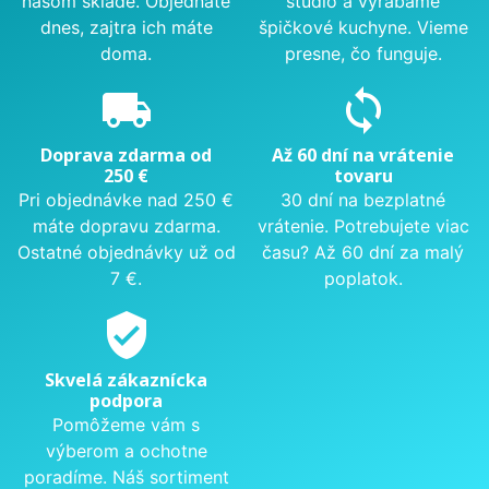
našom sklade. Objednáte
štúdio a vyrábame
dnes, zajtra ich máte
špičkové kuchyne. Vieme
doma.
presne, čo funguje.
local_shipping
sync
Doprava zdarma od
Až 60 dní na vrátenie
250 €
tovaru
Pri objednávke nad 250 €
30 dní na bezplatné
máte dopravu zdarma.
vrátenie. Potrebujete viac
Ostatné objednávky už od
času? Až 60 dní za malý
7 €.
poplatok.
verified_user
Skvelá zákaznícka
podpora
Pomôžeme vám s
výberom a ochotne
poradíme. Náš sortiment