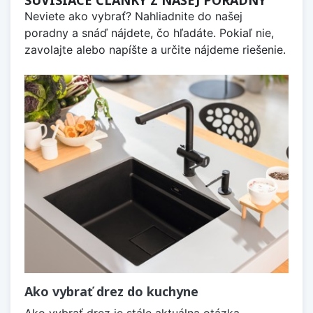
SÚVISIACE ČLÁNKY Z NAŠEJ PORADNY
Neviete ako vybrať? Nahliadnite do našej
poradny a snáď nájdete, čo hľadáte. Pokiaľ nie,
zavolajte alebo napíšte a určite nájdeme riešenie.
Ako vybrať drez do kuchyne
Ako vybrať drez je stále aktuálna otázka