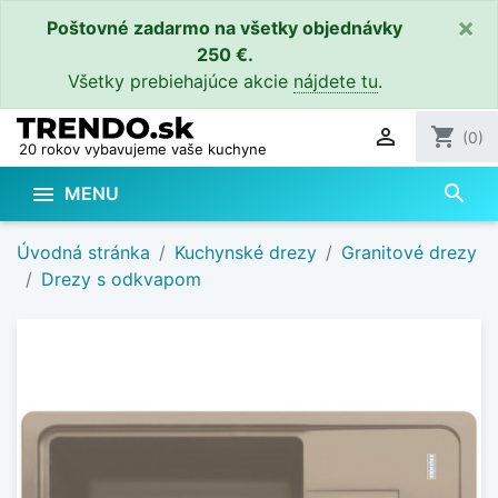
×
Poštovné zadarmo na všetky objednávky
250 €.
Všetky prebiehajúce akcie
nájdete tu
.

shopping_cart
(0)
20 rokov vybavujeme vaše kuchyne
search

MENU
Úvodná stránka
Kuchynské drezy
Granitové drezy
Drezy s odkvapom