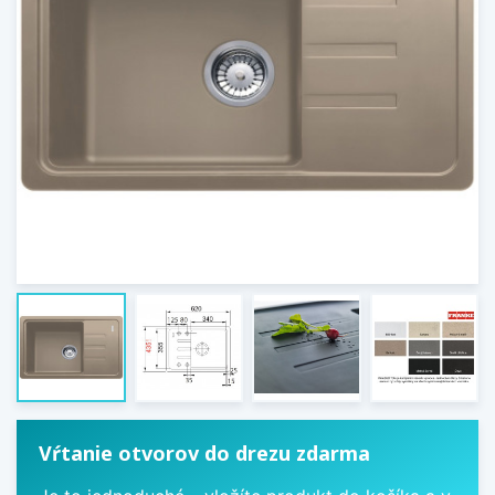
Vŕtanie otvorov do drezu zdarma