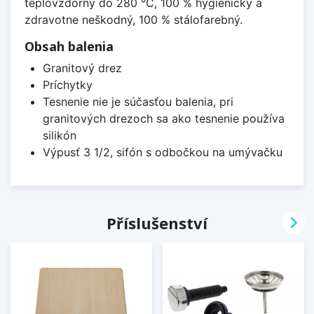
teplovzdorný do 280 °C, 100 % hygienický a
zdravotne neškodný, 100 % stálofarebný.
Obsah balenia
Granitový drez
Príchytky
Tesnenie nie je súčasťou balenia, pri
granitových drezoch sa ako tesnenie používa
silikón
Výpusť 3 1/2, sifón s odbočkou na umývačku

Příslušenství