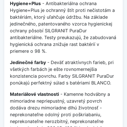
Hygiene+Plus
- Antibakteriálna ochrana
Hygiene+Plus je ochranný štít proti nečistotám a
baktériám, ktorý uľahčuje údržbu. Na základe
jedinečného, patentovaného vzorca hygienickej
ochrany pôsobí SILGRANIT PuraDur
antibakteriálne. Testy preukazujú, že zabudovaná
hygienická ochrana znižuje rast baktérií v
priemere o 98 %.
Jedinečné farby
- Deväť atraktívnych farieb, pri
všetkých farbách je ešte rovnomernejšia
konzistencia povrchu. Farby SILGRANIT PuraDur
ponúkajú perfektný súlad s batériami BLANCO.
Materiálové vlastnosti
- Kamenne hodvábny a
mimoriadne nepriepustný, uzavretý povrch
dodáva drezu mimoriadne dlhú životnosť -
neprekonateľne odolný proti poškriabaniu,
neprekonateľne nerozbitný, neprekonateľne