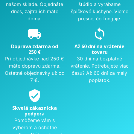
našom sklade. Objednáte
štúdio a vyrábame
dnes, zajtra ich máte
špičkové kuchyne. Vieme
doma.
presne, čo funguje.
local_shipping
sync
Doprava zdarma od
Až 60 dní na vrátenie
250 €
tovaru
Pri objednávke nad 250 €
30 dní na bezplatné
máte dopravu zdarma.
vrátenie. Potrebujete viac
Ostatné objednávky už od
času? Až 60 dní za malý
7 €.
poplatok.
verified_user
Skvelá zákaznícka
podpora
Pomôžeme vám s
výberom a ochotne