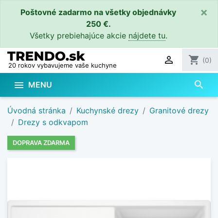
×
Poštovné zadarmo na všetky objednávky
250 €.
Všetky prebiehajúce akcie
nájdete tu
.

shopping_cart
(0)
20 rokov vybavujeme vaše kuchyne
search

MENU
Úvodná stránka
Kuchynské drezy
Granitové drezy
Drezy s odkvapom
DOPRAVA ZDARMA