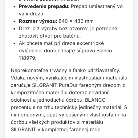
Prevedenie prepadu:
Prepad umiestnený vo
vani drezu
Rozmer výrezu:
840 x 480 mm
Drez je z výroby bez otvorov, je potrebné
zhotoviť otvor pre batériu.
Ak chcete mať pri dreze excentrické
ovládanie, doobjednajte súpravu Blanco
118979.
Neprekonateľne trvácny a ľahko udržiavateľný.
Vďaka novým, vynikajúcim vlastnostiam materiálu
zaručuje SILGRANIT PuraDur farebným drezom z
kompozitného materiálu doteraz nevídanú
odolnosť a jednoduchú údržbu. BLANCO
prezentuje na trhu technicky jedinečný materiál. S
mimoriadnymi, opäť vylepšenými vlastnosťami na
údržbu všetkých produktov z materiálu
SILGRANIT v kompletnej farebnej rade.