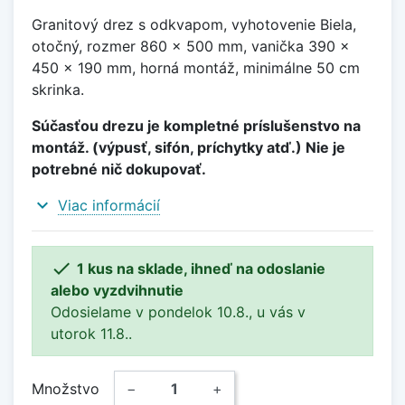
Granitový drez s odkvapom, vyhotovenie Biela,
otočný, rozmer 860 x 500 mm, vanička 390 x
450 x 190 mm, horná montáž, minimálne 50 cm
skrinka.
Súčasťou drezu je kompletné príslušenstvo na
montáž. (výpusť, sifón, príchytky atď.) Nie je
potrebné nič dokupovať.
expand_more
Viac informácií

1 kus na sklade, ihneď na odoslanie
alebo vyzdvihnutie
Odosielame v pondelok 10.8., u vás v
utorok 11.8..
Množstvo
−
+