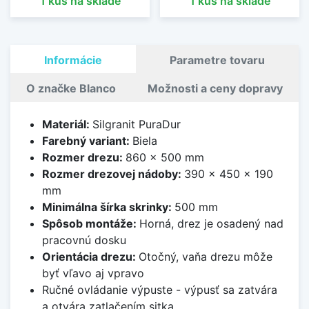
1 kus na sklade
1 kus na sklade
Informácie
Parametre tovaru
O značke Blanco
Možnosti a ceny dopravy
Materiál:
Silgranit PuraDur
Farebný variant:
Biela
Rozmer drezu:
860 x 500 mm
Rozmer drezovej nádoby:
390 x 450 x 190
mm
Minimálna šírka skrinky:
500 mm
Spôsob montáže:
Horná, drez je osadený nad
pracovnú dosku
Orientácia drezu:
Otočný, vaňa drezu môže
byť vľavo aj vpravo
Ručné ovládanie výpuste - výpusť sa zatvára
a otvára zatlačením sitka.