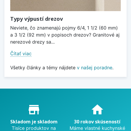
Typy výpustí drezov
Neviete, čo znamenajú pojmy 6/4, 1 1/2 (60 mm)
a 3 1/2 (92 mm) v popisoch drezov? Granitové aj
nerezové drezy sa...
Čítať viac
Všetky články a témy nájdete
v našej poradne
.
Proč nakupovat u nás?
store_mall_directory
home
Skladom je skladom
30 rokov skúseností
Tisíce produktov na
Máme vlastné kuchynské