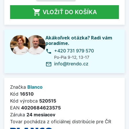

VLOŽIŤ DO KOŠÍKA
Akákoľvek otázka? Radi vám
poradíme.
+420 731 979 570
phone
Po-Pia 9-12, 13-17
info@trendo.cz
mail_outline
Značka
Blanco
Kód
16510
Kód výrobca
520515
EAN
4020684623575
Záruka
24 mesiacov
Tovar pochádza z oficiálnej distribúcie pre ČR