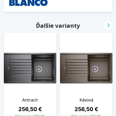

Ďalšie varianty
Antracit
Kávová
Cena
Cena
256,50 €
256,50 €