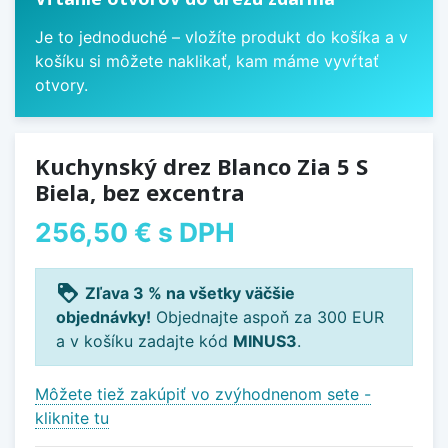
Je to jednoduché – vložíte produkt do košíka a v
košíku si môžete naklikať, kam máme vyvŕtať
otvory.
Kuchynský drez Blanco Zia 5 S
Biela, bez excentra
256,50 €
s DPH
loyalty
Zľava 3 % na všetky väčšie
objednávky!
Objednajte aspoň za 300 EUR
a v košíku zadajte kód
MINUS3
.
Môžete tiež zakúpiť vo zvýhodnenom sete -
kliknite tu