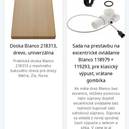
Doska Blanco 218313,
Sada na prestavbu na
drevo, univerzálna
excentrické ovládanie
Blanco 118979 +
Praktická doska Blanco
119293, pre klasický
218313 z masívneho
bukového dreva pre drezy
výpust, vrátane
Metra, Zia, Nova.
gombíka
Ak máte drez Blanco bez
excentra, môžete pomocou
tejto súpravy doplniť
excentrické ovládanie bez
nutnosti kupovať celú
odtokovú súpravu. Súprava
sa skladá z novej spodnej
časti výpuste s lankom a
sitka. V cene je aj