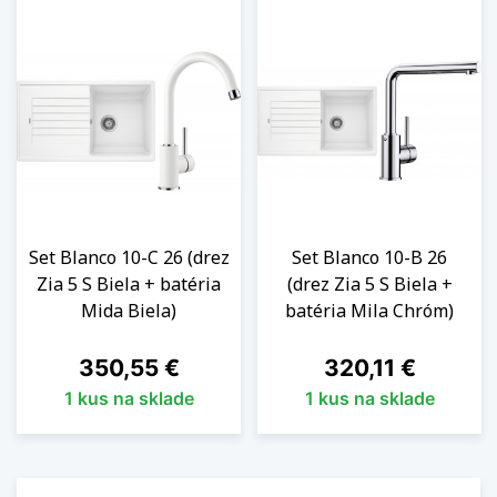
Set Blanco 10-C 26 (drez
Set Blanco 10-B 26
Zia 5 S Biela + batéria
(drez Zia 5 S Biela +
Mida Biela)
batéria Mila Chróm)
Cena
Cena
350,55 €
320,11 €
1 kus na sklade
1 kus na sklade