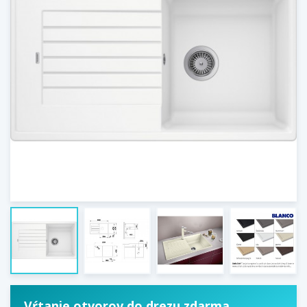
Vŕtanie otvorov do drezu zdarma