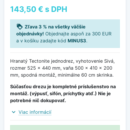
143,50 €
s DPH
loyalty
Zľava 3 % na všetky väčšie
objednávky!
Objednajte aspoň za 300 EUR
a v košíku zadajte kód
MINUS3
.
Hranatý Tectonite jednodrez, vyhotovenie Sivá,
rozmer 525 x 440 mm, vaňa 500 x 410 x 200
mm, spodná montáž, minimálne 60 cm skrinka.
Súčasťou drezu je kompletné príslušenstvo na
montáž. (výpusť, sifón, príchytky atď.) Nie je
potrebné nič dokupovať.
expand_more
Viac informácií