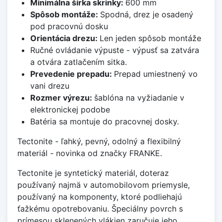
Minimálna šírka skrinky:
600 mm
Spôsob montáže:
Spodná, drez je osadený
pod pracovnú dosku
Orientácia drezu:
Len jeden spôsob montáže
Ručné ovládanie výpuste - výpusť sa zatvára
a otvára zatlačením sitka.
Prevedenie prepadu:
Prepad umiestnený vo
vani drezu
Rozmer výrezu:
šablóna na vyžiadanie v
elektronickej podobe
Batéria sa montuje do pracovnej dosky.
Tectonite - ľahký, pevný, odolný a flexibilný
materiál - novinka od značky FRANKE.
Tectonite je syntetický materiál, doteraz
používaný najmä v automobilovom priemysle,
používaný na komponenty, ktoré podliehajú
ťažkému opotrebovaniu. Špeciálny povrch s
prímesou sklenených vlákien zaručuje jeho