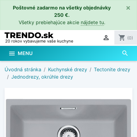
×
Poštovné zadarmo na všetky objednávky
250 €.
Všetky prebiehajúce akcie
nájdete tu
.

shopping_cart
(0)
20 rokov vybavujeme vaše kuchyne
search

MENU
Úvodná stránka
Kuchynské drezy
Tectonite drezy
Jednodrezy, okrúhle drezy