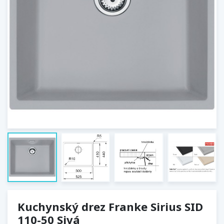
Kuchynský drez Franke Sirius SID
110-50 Sivá