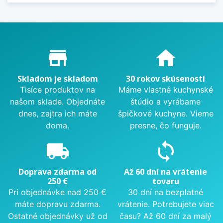
Proč nakupovat u nás?
store_mall_directory
home
Skladom je skladom
30 rokov skúseností
Tisíce produktov na
Máme vlastné kuchynské
našom sklade. Objednáte
štúdio a vyrábame
dnes, zajtra ich máte
špičkové kuchyne. Vieme
doma.
presne, čo funguje.
local_shipping
sync
Doprava zdarma od
Až 60 dní na vrátenie
250 €
tovaru
Pri objednávke nad 250 €
30 dní na bezplatné
máte dopravu zdarma.
vrátenie. Potrebujete viac
Ostatné objednávky už od
času? Až 60 dní za malý