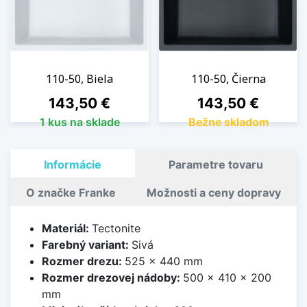
110-50, Biela
110-50, Čierna
Cena
Cena
143,50 €
143,50 €
1 kus na sklade
Bežne skladom
Informácie
Parametre tovaru
O značke Franke
Možnosti a ceny dopravy
Materiál:
Tectonite
Farebný variant:
Sivá
Rozmer drezu:
525 x 440 mm
Rozmer drezovej nádoby:
500 x 410 x 200
mm