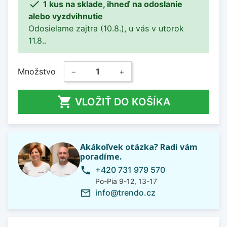

1 kus na sklade, ihneď na odoslanie
alebo vyzdvihnutie
Odosielame zajtra (10.8.), u vás v utorok
11.8..
Množstvo
−
+

VLOŽIŤ DO KOŠÍKA
Akákoľvek otázka? Radi vám
poradíme.
+420 731 979 570
phone
Po-Pia 9-12, 13-17
info@trendo.cz
mail_outline