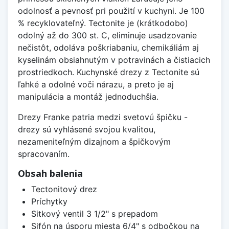
odolnosť a pevnosť pri použití v kuchyni. Je 100
% recyklovateľný. Tectonite je (krátkodobo)
odolný až do 300 st. C, eliminuje usadzovanie
nečistôt, odoláva poškriabaniu, chemikáliám aj
kyselinám obsiahnutým v potravinách a čistiacich
prostriedkoch. Kuchynské drezy z Tectonite sú
ľahké a odolné voči nárazu, a preto je aj
manipulácia a montáž jednoduchšia.
Drezy Franke patria medzi svetovú špičku -
drezy sú vyhlásené svojou kvalitou,
nezameniteľným dizajnom a špičkovým
spracovaním.
Obsah balenia
Tectonitový drez
Príchytky
Sitkový ventil 3 1/2" s prepadom
Sifón na úsporu miesta 6/4" s odbočkou na