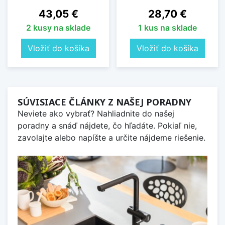
Cena
Cena
43,05 €
28,70 €
2 kusy na sklade
1 kus na sklade
Vložiť do košíka
Vložiť do košíka
SÚVISIACE ČLÁNKY Z NAŠEJ PORADNY
Neviete ako vybrať? Nahliadnite do našej
poradny a snáď nájdete, čo hľadáte. Pokiaľ nie,
zavolajte alebo napíšte a určite nájdeme riešenie.