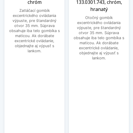
chróm
133.0301.743, chróm,
hranatý
Zatláčací gombík
excentrického ovládania
Otočný gombík
výpuste, pre štandardný
excentrického ovládania
otvor 35 mm. Súprava
výpuste, pre štandardný
obsahuje iba telo gombíka s
otvor 35 mm. Súprava
maticou. Ak dorábate
obsahuje iba telo gombíka s
excentrické ovládanie,
maticou. Ak dorábate
objednajte aj výpusť s
excentrické ovládanie,
lankom.
objednajte aj výpusť s
lankom.