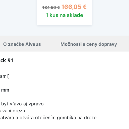
Základná cena
Cena
166,05 €
184,50 €
1 kus na sklade
O značke Alveus
Možnosti a ceny dopravy
ck 91
kami)
0 mm
byť vľavo aj vpravo
 vani drezu
zatvára a otvára otočením gombíka na dreze.