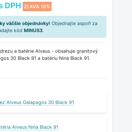
s DPH
ZĽAVA 10%
ky väčšie objednávky!
Objednajte aspoň za
adajte kód
MINUS3
.
rezu a batérie Alveus - obsahuje granitový
os 30 Black 91 a batériu Nina Black 91.
ez Alveus Galapagos 30 Black 91
téria Alveus Nina Black 91