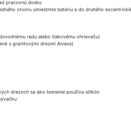
nad pracovnú dosku
edného otvoru umiestnite batériu a do druhého excentrické
vodovodnému radu alebo tlakovému ohrievaču)
dené s granitovými drezmi Alveus)
ových drezoch sa ako tesnenie používa silikón
umývačku