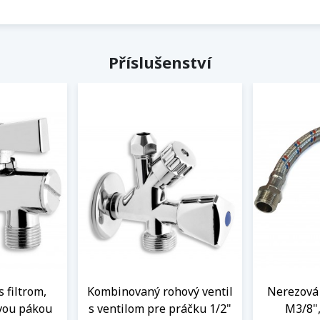
Příslušenství
s filtrom,
Kombinovaný rohový ventil
Nerezová 
vou pákou
s ventilom pre práčku 1/2"
M3/8",