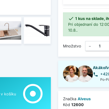

1 kus na sklade, 
Pri objednaní do 12:0
10.8..
Množstvo
−
Akákoľv
+420
phone
Po-Pi
adjust
 v košíku
Značka
Alveus
Kód
12600