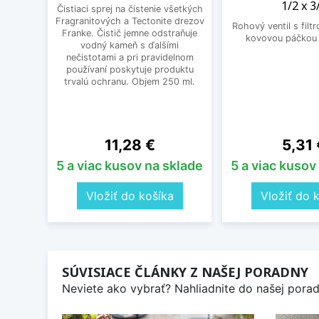
1/2 x 3
Čistiaci sprej na čistenie všetkých
Fragranitových a Tectonite drezov
Rohový ventil s filt
Franke. Čistič jemne odstraňuje
kovovou páčkou 
vodný kameň s ďalšími
nečistotami a pri pravidelnom
používaní poskytuje produktu
trvalú ochranu. Objem 250 ml.
Cena
Cena
11,28 €
5,31 
5 a viac kusov na sklade
5 a viac kusov
Vložiť do košíka
Vložiť do 
SÚVISIACE ČLÁNKY Z NAŠEJ PORADNY
Neviete ako vybrať? Nahliadnite do našej poradn