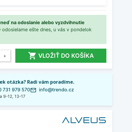
ihneď na odoslanie alebo vyzdvihnutie
0 odosielame ešte dnes, u vás v pondelok

VLOŽIŤ DO KOŠÍKA
+
ek otázka? Radi vám poradíme.
 731 979 570
info@trendo.cz
mail_outline
a 9-12, 13-17