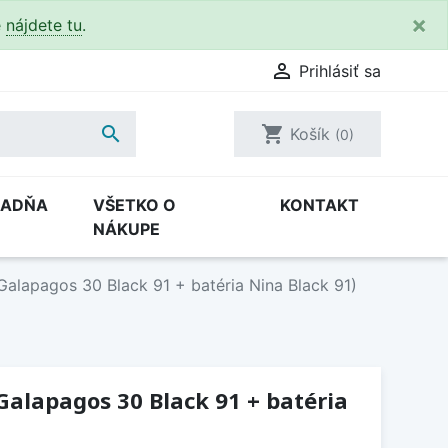
×
e
nájdete tu
.

Prihlásiť sa

shopping_cart
Košík
(0)
RADŇA
VŠETKO O
KONTAKT
NÁKUPE
Galapagos 30 Black 91 + batéria Nina Black 91)
 Galapagos 30 Black 91 + batéria