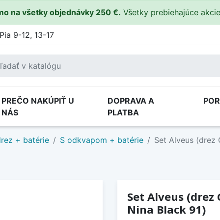
o na všetky objednávky 250 €.
Všetky prebiehajúce akci
Pia 9-12, 13-17
PREČO NAKÚPIŤ U
DOPRAVA A
PO
NÁS
PLATBA
rez + batérie
S odkvapom + batérie
Set Alveus (drez 
Set Alveus (drez
Nina Black 91)