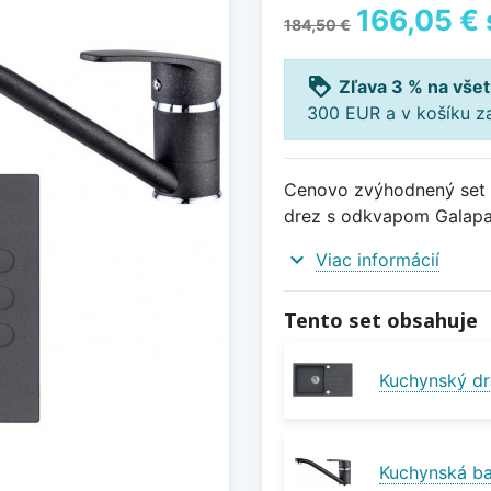
166,05 €
184,50 €
loyalty
Zľava 3 % na všet
300 EUR a v košíku z
Cenovo zvýhodnený set d
drez s odkvapom Galapag
expand_more
Viac informácií
Tento set obsahuje
Kuchynský dr
Kuchynská ba