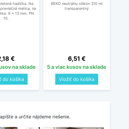
letená hadička. Na
BEKO neutrálny silikón 310 ml
prevlečná matica, na
transparentný
Un
tka. 9 x 13 mm. PN
Schoc
10.
drez
nastav
vhod
prib
čiern
ena
Cena
2,18 €
6,51 €
kusov na sklade
5 a viac kusov na sklade
ť do košíka
Vložiť do košíka
apíšte a určite nájdeme riešenie.