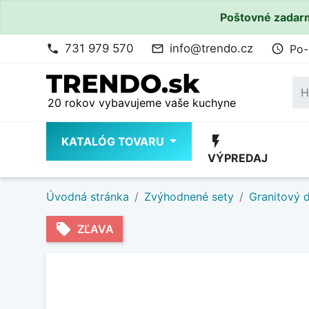
Poštovné zadarm
731 979 570
info@trendo.cz
Po-
phone
mail_outline
access_time
20 rokov vybavujeme vaše kuchyne
flash_on
KATALÓG TOVARU
VÝPREDAJ
Úvodná stránka
Zvýhodnené sety
Granitový d
local_offer
ZĽAVA