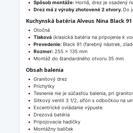
Spôsob montáže:
Horná, drez je osadený 
Drez má z výroby zhotovené 2 otvory.
Do j
Kuchynská batéria Alveus Nina Black 91
Otočná
Tlaková
(klasická batéria na pripojenie k 
Prevedenie:
Black 91 (farebný nástrek, zla
Rozmer:
255 x 135 mm
Montáž do štandardného otvoru 35 mm
Obsah balenia
Granitový drez
Príchytky
Tesnenie nie je súčasťou balenia, pri granit
Sitkový ventil 3 1/2, sifón s odbočkou na 
Excentrické ovládanie výpuste
Drezová batéria
Pripojovacie hadičky
Montážny balíček