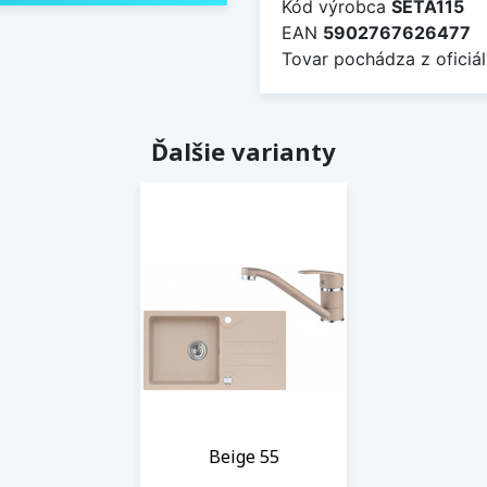
Kód výrobca
SETA115
EAN
5902767626477
Tovar pochádza z oficiál
Ďalšie varianty
Beige 55