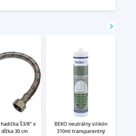

hadička Š3/8" x
BEKO neutrálny silikón
Flex
 dĺžka 30 cm
310ml transparentný
Sc