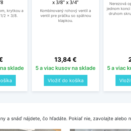
/8
x 3/8" x 3/4"
Nerezová op
jednom konci 
rom, krytkou a
Kombinovaný rohový ventil a
druhom skru
1/2 x 3/8.
ventil pre práčku so spätnou
klapkou.
Cena
C
€
13,84 €
 na sklade
5 a viac kusov na sklade
5 a viac 
košíka
Vložiť do košíka
Vloži
y a snáď nájdete, čo hľadáte. Pokiaľ nie, zavolajte alebo n