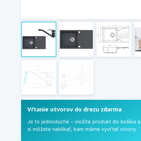
Vŕtanie otvorov do drezu zdarma
Je to jednoduché – vložíte produkt do košíka a
si môžete naklikať, kam máme vyvŕtať otvory.