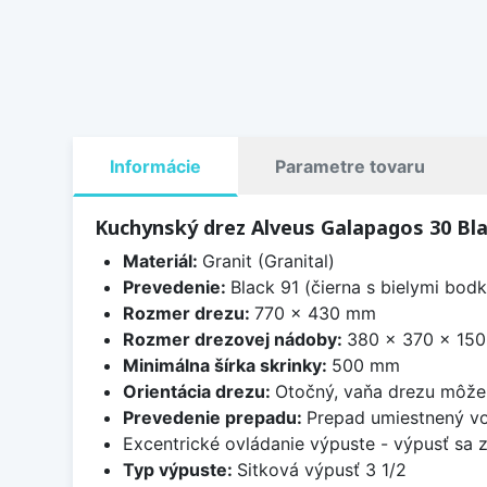
Informácie
Parametre tovaru
Kuchynský drez Alveus Galapagos 30 Bla
Materiál:
Granit (Granital)
Prevedenie:
Black 91 (čierna s bielymi bod
Rozmer drezu:
770 x 430 mm
Rozmer drezovej nádoby:
380 x 370 x 15
Minimálna šírka skrinky:
500 mm
Orientácia drezu:
Otočný, vaňa drezu môže 
Prevedenie prepadu:
Prepad umiestnený vo
Excentrické ovládanie výpuste - výpusť sa 
Typ výpuste:
Sitková výpusť 3 1/2