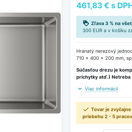
461,83 €
s DP
loyalty
Zľava 3 % na všet
300 EUR a v košíku z
Hranatý nerezový jedno
710 x 400 x 200 mm, sp
Súčasťou drezu je kompl
príchytky atď.) Netreba
expand_more
Viac informácií

Tovar je zvyčajn
priebehu 2 - 5 pracov