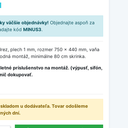
H
ky väčšie objednávky!
Objednajte aspoň za
adajte kód
MINUS3
.
drez, plech 1 mm, rozmer 750 x 440 mm, vaňa
odná montáž, minimálne 80 cm skrinka.
etné príslušenstvo na montáž. (výpusť, sifón,
 nič dokupovať.
e skladom u dodávateľa. Tovar odošleme
ných dní.