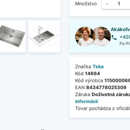
Množstvo
−
Akákoľv
+420
phone
Po-Pi
Značka
Teka
Kód
14664
Kód výrobca
11500006
EAN
8434778025309
Záruka
Doživotná záruk
informácií
Tovar pochádza z oficiál