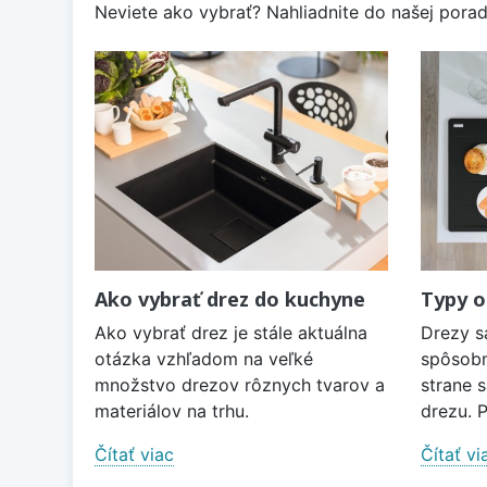
Neviete ako vybrať? Nahliadnite do našej poradn
Ako vybrať drez do kuchyne
Typy o
Ako vybrať drez je stále aktuálna
Drezy s
otázka vzhľadom na veľké
spôsobm
množstvo drezov rôznych tvarov a
strane 
materiálov na trhu.
drezu. P
Čítať viac
Čítať vi