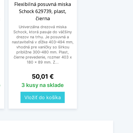
Flexibilná posuvná miska
Schock 629739, plast,
čierna
i
Univerzálna drezová miska
Schock, ktorá pasuje do väčšiny
drezov na trhu. Je posuvná a
nastaviteľná v dĺžke 403–494 mm,
vhodná pre vaničky so šírkou
približne 300–480 mm. Plast,
čierne prevedenie, rozmer 403 x
180 x 89 mm. Z...
Cena
50,01 €
e
3 kusy na sklade
Vložiť do košíka