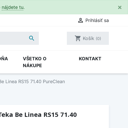
×
e
nájdete tu
.

Prihlásiť sa

shopping_cart
Košík
(0)
DŇA
VŠETKO O
KONTAKT
NÁKUPE
Be Linea RS15 71.40 PureClean
eka Be Linea RS15 71.40