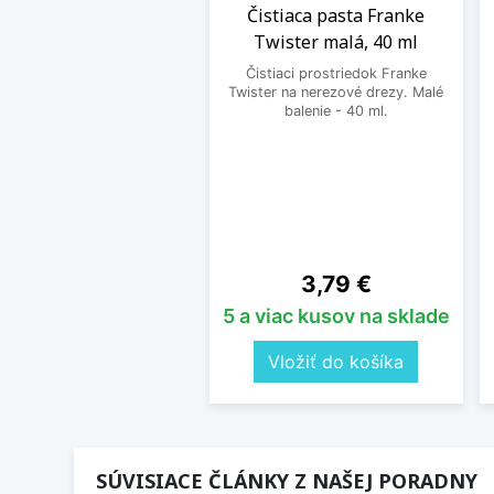
Čistiaca pasta Franke
Twister malá, 40 ml
Čistiaci prostriedok Franke
Twister na nerezové drezy. Malé
balenie - 40 ml.
Cena
3,79 €
5 a viac kusov na sklade
Vložiť do košíka
SÚVISIACE ČLÁNKY Z NAŠEJ PORADNY