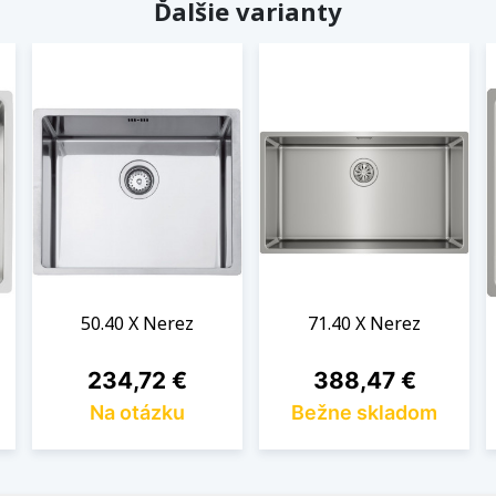
Ďalšie varianty
50.40 X Nerez
71.40 X Nerez
Cena
Cena
234,72 €
388,47 €
Na otázku
Bežne skladom