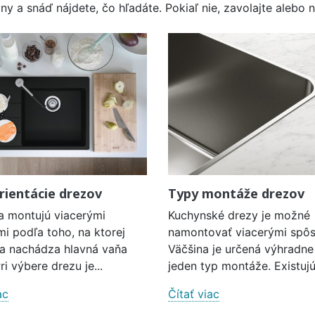
y a snáď nájdete, čo hľadáte. Pokiaľ nie, zavolajte alebo n
rientácie drezov
Typy montáže drezov
a montujú viacerými
Kuchynské drezy je možné
i podľa toho, na ktorej
namontovať viacerými spô
sa nachádza hlavná vaňa
Väčšina je určená výhradne
ri výbere drezu je...
jeden typ montáže. Existujú.
ac
Čítať viac