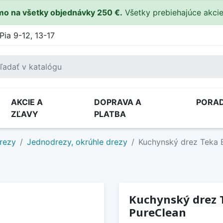
o na všetky objednávky 250 €.
Všetky prebiehajúce akci
Pia 9-12, 13-17
AKCIE A
DOPRAVA A
PORA
ZĽAVY
PLATBA
rezy
Jednodrezy, okrúhle drezy
Kuchynský drez Teka 
Kuchynský drez T
PureClean