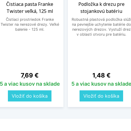
Čistiaca pasta Franke
Podložka k drezu pre
Twister veľká, 125 ml
stojankovú batériu
Čistiaci prostriedok Franke
Robustná plastová podložka slúž
Twister na nerezové drezy. Veľké
na pevnejšie uchytenie batérie do
balenie - 125 ml.
nerezových drezov. Vystuží drez
v oblasti otvoru pre batériu.
Cena
Cena
7,69 €
1,48 €
5 a viac kusov na sklade
5 a viac kusov na sklad
Vložiť do košíka
Vložiť do košíka