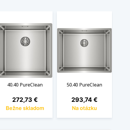
40.40 PureClean
50.40 PureClean
Cena
Cena
272,73 €
293,74 €
Bežne skladom
Na otázku