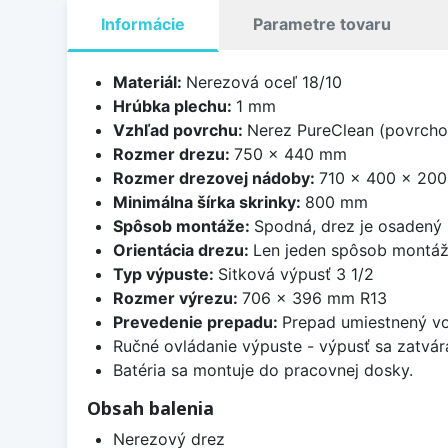
Informácie
Parametre tovaru
Materiál:
Nerezová oceľ 18/10
Hrúbka plechu:
1 mm
Vzhľad povrchu:
Nerez PureClean (povrcho
Rozmer drezu:
750 x 440 mm
Rozmer drezovej nádoby:
710 x 400 x 20
Minimálna šírka skrinky:
800 mm
Spôsob montáže:
Spodná, drez je osadený
Orientácia drezu:
Len jeden spôsob montá
Typ výpuste:
Sitková výpusť 3 1/2
Rozmer výrezu:
706 x 396 mm R13
Prevedenie prepadu:
Prepad umiestnený vo
Ručné ovládanie výpuste - výpusť sa zatvára
Batéria sa montuje do pracovnej dosky.
Obsah balenia
Nerezový drez