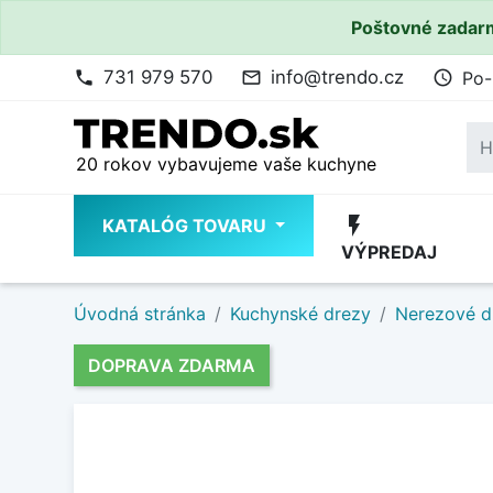
Poštovné zadarm
731 979 570
info@trendo.cz
Po-
phone
mail_outline
access_time
20 rokov vybavujeme vaše kuchyne
flash_on
KATALÓG TOVARU
VÝPREDAJ
Úvodná stránka
Kuchynské drezy
Nerezové d
DOPRAVA ZDARMA