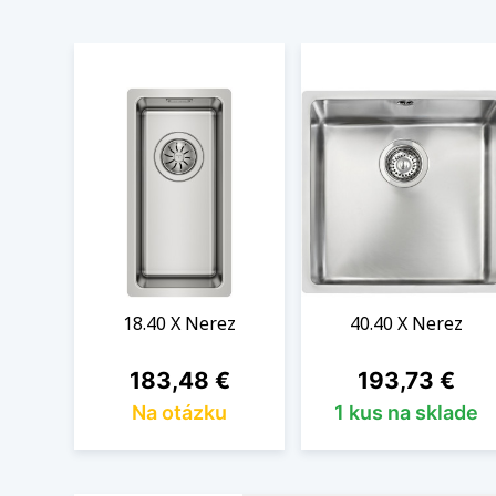
18.40 X Nerez
40.40 X Nerez
Cena
Cena
183,48 €
193,73 €
Na otázku
1 kus na sklade