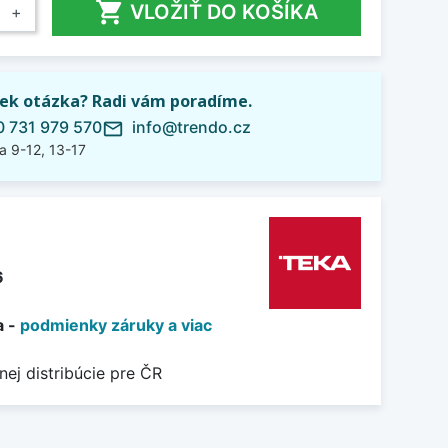

VLOŽIŤ DO KOŠÍKA
+
ek otázka? Radi vám poradíme.
 731 979 570
info@trendo.cz
mail_outline
a 9-12, 13-17
6
a -
podmienky záruky a viac
nej distribúcie pre ČR