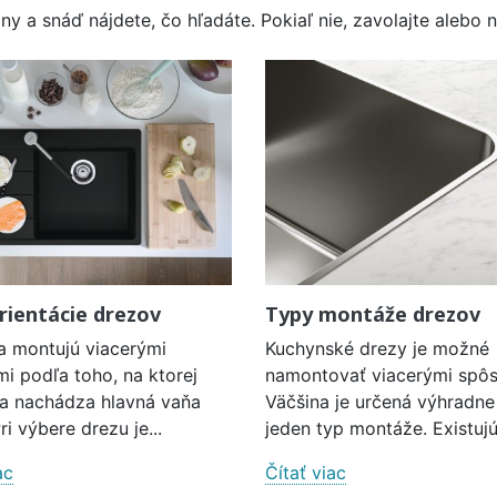
y a snáď nájdete, čo hľadáte. Pokiaľ nie, zavolajte alebo n
rientácie drezov
Typy montáže drezov
a montujú viacerými
Kuchynské drezy je možné
i podľa toho, na ktorej
namontovať viacerými spô
sa nachádza hlavná vaňa
Väčšina je určená výhradne
ri výbere drezu je...
jeden typ montáže. Existujú.
ac
Čítať viac