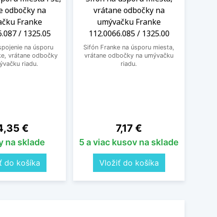
e odbočky na
vrátane odbočky na
čku Franke
umývačku Franke
11
.087 / 1325.05
112.0066.085 / 1325.00
Klas
odb
pojenie na úsporu
Sifón Franke na úsporu miesta,
ke, vrátane odbočky
vrátane odbočky na umývačku
ývačku riadu.
riadu.
ena
Cena
4,35 €
7,17 €
y na sklade
5 a viac kusov na sklade
5 a 
ť do košíka
Vložiť do košíka