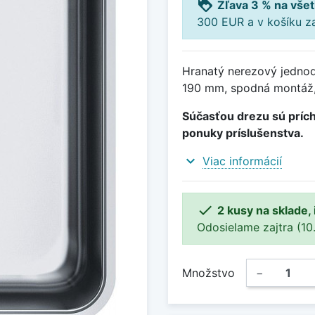
loyalty
Zľava 3 % na všet
300 EUR a v košíku z
Hranatý nerezový jedno
190 mm, spodná montáž,
Súčasťou drezu sú prích
ponuky príslušenstva.
expand_more
Viac informácií

2 kusy na sklade,
Odosielame zajtra (10.8
Množstvo
−