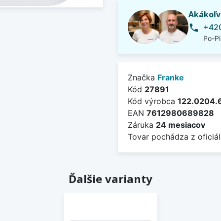
Akákoľv
+420
phone
Po-Pi
Značka
Franke
Kód
27891
Kód výrobca
122.0204.
EAN
7612980689828
Záruka
24 mesiacov
Tovar pochádza z oficiál
Ďalšie varianty