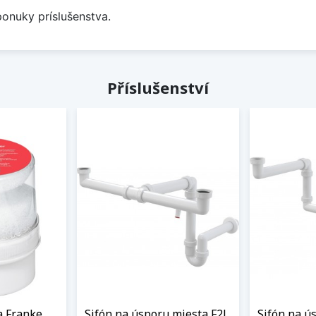
ponuky príslušenstva.
Příslušenství
a Franke
Sifón na úsporu miesta F2L,
Sifón na ú