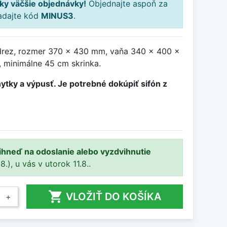
ky väčšie objednávky!
Objednajte aspoň za
adajte kód
MINUS3
.
drez, rozmer 370 x 430 mm, vaňa 340 x 400 x
 minimálne 45 cm skrinka.
ytky a výpusť. Je potrebné dokúpiť sifón z
 ihneď na odoslanie alebo vyzdvihnutie
.), u vás v utorok 11.8..

VLOŽIŤ DO KOŠÍKA
+