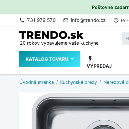
Poštovné zadarm
731 979 570
info@trendo.cz
Po-
phone
mail_outline
access_time
20 rokov vybavujeme vaše kuchyne
flash_on
KATALÓG TOVARU
VÝPREDAJ
Úvodná stránka
Kuchynské drezy
Nerezové d