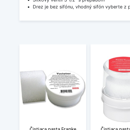
Drez je bez sifónu, vhodný sifón vyberte z 
Čistiaca pasta Franke
Čistiaca past