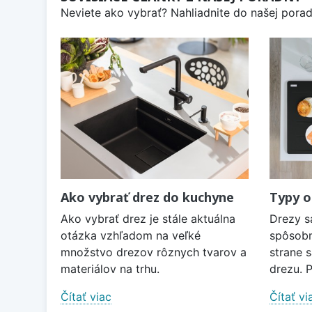
Neviete ako vybrať? Nahliadnite do našej poradn
Ako vybrať drez do kuchyne
Typy o
Ako vybrať drez je stále aktuálna
Drezy s
otázka vzhľadom na veľké
spôsobm
množstvo drezov rôznych tvarov a
strane 
materiálov na trhu.
drezu. P
Čítať viac
Čítať vi