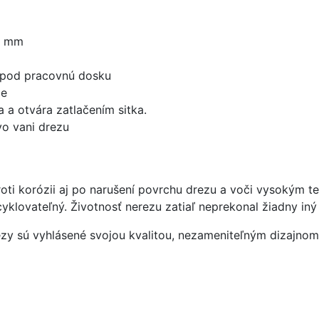
0 mm
 pod pracovnú dosku
že
 a otvára zatlačením sitka.
o vani drezu
roti korózii aj po narušení povrchu drezu a voči vysokým 
ecyklovateľný. Životnosť nerezu zatiaľ neprekonal žiadny iný
ezy sú vyhlásené svojou kvalitou, nezameniteľným dizajno