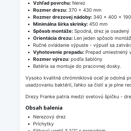
Vzhľad povrchu:
Nerez
Rozmer drezu:
370 x 430 mm
Rozmer drezovej nádoby:
340 x 400 x 19
Minimálna šírka skrinky:
450 mm
Spôsob montáže:
Spodná, drez je osadený
Orientácia drezu:
Len jeden spôsob montá
Ručné ovládanie výpuste - výpusť sa zatvára
Vyhotovenie prepadu:
Prepad umiestnený v
Rozmer výrezu:
podľa šablóny
Batéria sa montuje do pracovnej dosky.
Vysoko kvalitná chrómniklová oceľ je odolná p
usadzovaniu baktérií, ľahko sa čistí a je plne r
Drezy Franke patria medzi svetovú špičku - dr
Obsah balenia
Nerezový drez
Príchytky
Sitkový ventil 3 1/2" s prepadom