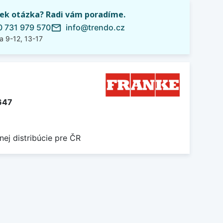
ek otázka? Radi vám poradíme.
 731 979 570
info@trendo.cz
mail_outline
a 9-12, 13-17
647
nej distribúcie pre ČR