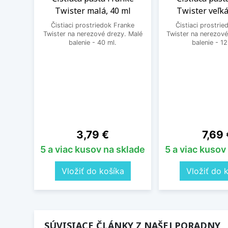
Twister malá, 40 ml
Twister veľká
Čistiaci prostriedok Franke
Čistiaci prostri
Twister na nerezové drezy. Malé
Twister na nerezové
balenie - 40 ml.
balenie - 12
Cena
Cena
3,79 €
7,69 
5 a viac kusov na sklade
5 a viac kusov
Vložiť do košíka
Vložiť do 
SÚVISIACE ČLÁNKY Z NAŠEJ PORADNY