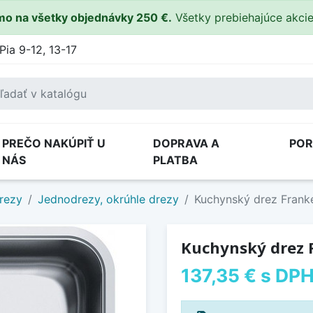
o na všetky objednávky 250 €.
Všetky prebiehajúce akci
Pia 9-12, 13-17
PREČO NAKÚPIŤ U
DOPRAVA A
PO
NÁS
PLATBA
rezy
Jednodrezy, okrúhle drezy
Kuchynský drez Frank
Kuchynský drez 
137,35 €
s DP