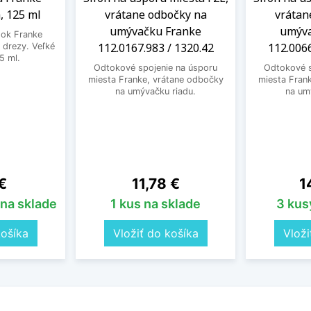
, 125 ml
vrátane odbočky na
vrátan
umývačku Franke
umýva
edok Franke
112.0167.983 / 1320.42
112.0066
 drezy. Veľké
5 ml.
Odtokové spojenie na úsporu
Odtokové s
miesta Franke, vrátane odbočky
miesta Fran
na umývačku riadu.
na um
Cena
C
€
11,78 €
1
 na sklade
1 kus na sklade
3 kus
košíka
Vložiť do košíka
Vloži