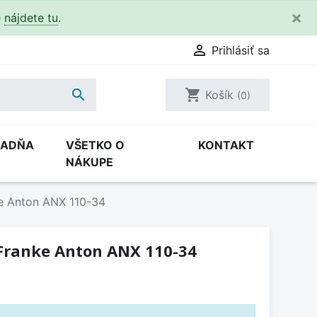
×
e
nájdete tu
.

Prihlásiť sa

shopping_cart
Košík
(0)
RADŇA
VŠETKO O
KONTAKT
NÁKUPE
e Anton ANX 110-34
Franke Anton ANX 110-34
H