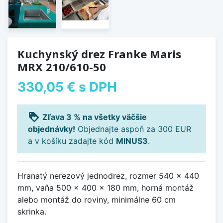
Kuchynský drez Franke Maris
MRX 210/610-50
330,05 €
s DPH
loyalty
Zľava 3 % na všetky väčšie
objednávky!
Objednajte aspoň za 300 EUR
a v košíku zadajte kód
MINUS3
.
Hranatý nerezový jednodrez, rozmer 540 x 440
mm, vaňa 500 x 400 x 180 mm, horná montáž
alebo montáž do roviny, minimálne 60 cm
skrinka.