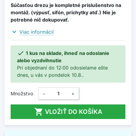
Súčasťou drezu je kompletné príslušenstvo na
montáž. (výpusť, sifón, príchytky atď.) Nie je
potrebné nič dokupovať.
expand_more
Viac informácií

1 kus na sklade, ihneď na odoslanie
alebo vyzdvihnutie
Pri objednaní do 12:00 odosielame ešte
dnes, u vás v pondelok 10.8..
Množstvo
−
+

VLOŽIŤ DO KOŠÍKA