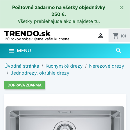
×
Poštovné zadarmo na všetky objednávky
250 €.
Všetky prebiehajúce akcie
nájdete tu
.

shopping_cart
(0)
20 rokov vybavujeme vaše kuchyne
search

MENU
Úvodná stránka
Kuchynské drezy
Nerezové drezy
Jednodrezy, okrúhle drezy
DOPRAVA ZDARMA