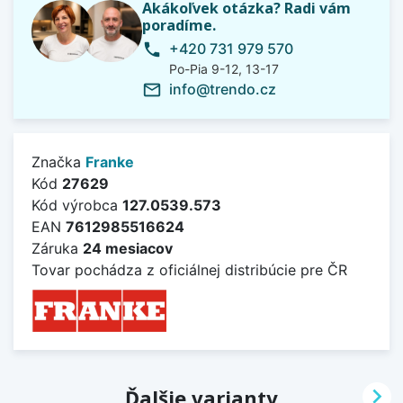
Akákoľvek otázka? Radi vám
poradíme.
+420 731 979 570
phone
Po-Pia 9-12, 13-17
info@trendo.cz
mail_outline
Značka
Franke
Kód
27629
Kód výrobca
127.0539.573
EAN
7612985516624
Záruka
24 mesiacov
Tovar pochádza z oficiálnej distribúcie pre ČR

Ďalšie varianty