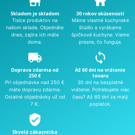
store_mall_directory
home
Skladom je skladom
30 rokov skúseností
Tisíce produktov na
Máme vlastné kuchynské
našom sklade. Objednáte
štúdio a vyrábame
dnes, zajtra ich máte
špičkové kuchyne. Vieme
doma.
presne, čo funguje.
local_shipping
sync
Doprava zdarma od
Až 60 dní na vrátenie
250 €
tovaru
Pri objednávke nad 250 €
30 dní na bezplatné
máte dopravu zdarma.
vrátenie. Potrebujete viac
Ostatné objednávky už od
času? Až 60 dní za malý
7 €.
poplatok.
verified_user
Skvelá zákaznícka