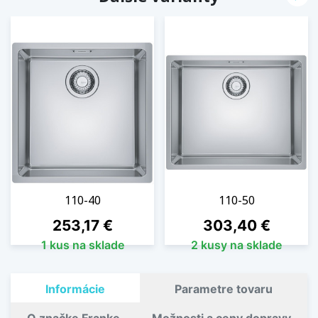
110-40
110-50
Cena
Cena
253,17 €
303,40 €
1 kus na sklade
2 kusy na sklade
Informácie
Parametre tovaru
O značke Franke
Možnosti a ceny dopravy