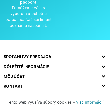
podpora
Pomôžeme vám s
výberom a ochotne
poradíme. Náš sortiment
poznáme naspamäť.
SPOĽAHLIVÝ PREDAJCA
DÔLEŽITÉ INFORMÁCIE
MÔJ ÚČET
KONTAKT
Tento web využíva súbory cookies –
viac informácií