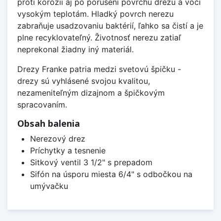
proti korózii aj po porušení povrchu drezu a voči
vysokým teplotám. Hladký povrch nerezu
zabraňuje usadzovaniu baktérií, ľahko sa čistí a je
plne recyklovateľný. Životnosť nerezu zatiaľ
neprekonal žiadny iný materiál.
Drezy Franke patria medzi svetovú špičku -
drezy sú vyhlásené svojou kvalitou,
nezameniteľným dizajnom a špičkovým
spracovaním.
Obsah balenia
Nerezový drez
Príchytky a tesnenie
Sitkový ventil 3 1/2" s prepadom
Sifón na úsporu miesta 6/4" s odbočkou na
umývačku