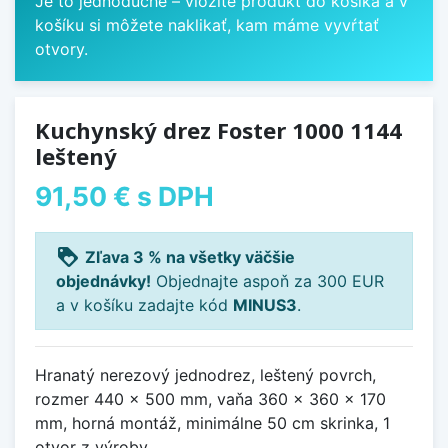
Je to jednoduché – vložíte produkt do košíka a v
košíku si môžete naklikať, kam máme vyvŕtať
otvory.
Kuchynský drez Foster 1000 1144
leštený
91,50 €
s DPH
loyalty
Zľava 3 % na všetky väčšie
objednávky!
Objednajte aspoň za 300 EUR
a v košíku zadajte kód
MINUS3
.
Hranatý nerezový jednodrez, leštený povrch,
rozmer 440 x 500 mm, vaňa 360 x 360 x 170
mm, horná montáž, minimálne 50 cm skrinka, 1
otvor z výroby.