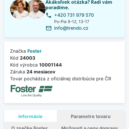
Akákoľvek otázka? Radi vám
poradíme.
+420 731 979 570
phone
Po-Pia 9-12, 13-17
info@trendo.cz
mail_outline
Značka
Foster
Kód
24003
Kód výrobca
10001144
Záruka
24 mesiacov
Tovar pochádza z oficiálnej distribúcie pre ČR
Informácie
Parametre tovaru
O značke Foster
Možnosti a ceny dopravy