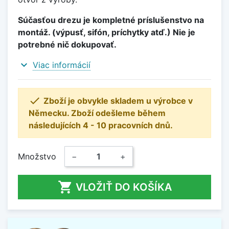
Súčasťou drezu je kompletné príslušenstvo na
montáž. (výpusť, sifón, príchytky atď.) Nie je
potrebné nič dokupovať.
expand_more
Viac informácií

Zboží je obvykle skladem u výrobce v
Německu. Zboží odešleme během
následujících 4 - 10 pracovních dnů.
Množstvo
−
+

VLOŽIŤ DO KOŠÍKA