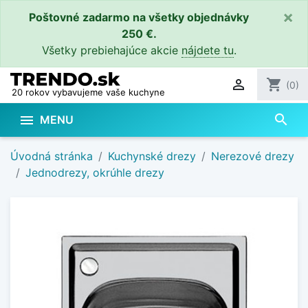
×
Poštovné zadarmo na všetky objednávky
250 €.
Všetky prebiehajúce akcie
nájdete tu
.

shopping_cart
(0)
20 rokov vybavujeme vaše kuchyne
search

MENU
Úvodná stránka
Kuchynské drezy
Nerezové drezy
Jednodrezy, okrúhle drezy