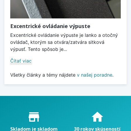
Excentrické ovládanie výpuste
Excentrické ovládanie výpuste je lanko a otočný
ovládač, ktorým sa otvára/zatvára sitková
výpusť. Tento spôsob je...
Čítať viac
Všetky články a témy nájdete
v našej poradne
.
Proč nakupovat u nás?
store_mall_directory
home
Skladom je skladom
30 rokov skúseností