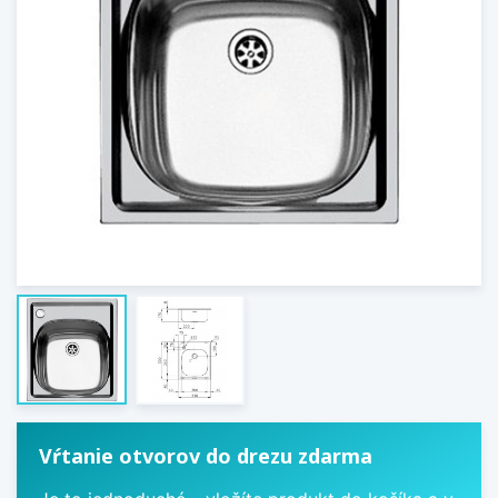
Vŕtanie otvorov do drezu zdarma