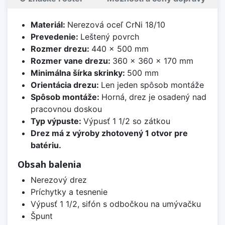
Materiál:
Nerezová oceľ CrNi 18/10
Prevedenie:
Leštený povrch
Rozmer drezu:
440 x 500 mm
Rozmer vane drezu:
360 x 360 x 170 mm
Minimálna šírka skrinky:
500 mm
Orientácia drezu:
Len jeden spôsob montáže
Spôsob montáže:
Horná, drez je osadený nad
pracovnou doskou
Typ výpuste:
Výpusť 1 1/2 so zátkou
Drez má z výroby zhotovený 1 otvor pre
batériu.
Obsah balenia
Nerezový drez
Príchytky a tesnenie
Výpusť 1 1/2, sifón s odbočkou na umývačku
Špunt