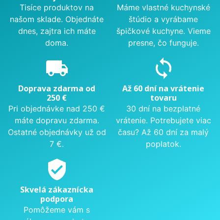
Tisíce produktov na
Máme vlastné kuchynské
našom sklade. Objednáte
štúdio a vyrábame
dnes, zajtra ich máte
špičkové kuchyne. Vieme
doma.
presne, čo funguje.
local_shipping
sync
Doprava zdarma od
Až 60 dní na vrátenie
250 €
tovaru
Pri objednávke nad 250 €
30 dní na bezplatné
máte dopravu zdarma.
vrátenie. Potrebujete viac
Ostatné objednávky už od
času? Až 60 dní za malý
7 €.
poplatok.
verified_user
Skvelá zákaznícka
podpora
Pomôžeme vám s