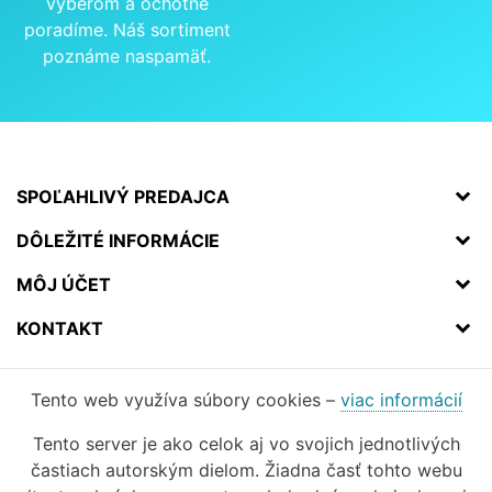
výberom a ochotne
poradíme. Náš sortiment
poznáme naspamäť.
SPOĽAHLIVÝ PREDAJCA
DÔLEŽITÉ INFORMÁCIE
MÔJ ÚČET
KONTAKT
Tento web využíva súbory cookies –
viac informácií
Tento server je ako celok aj vo svojich jednotlivých
častiach autorským dielom. Žiadna časť tohto webu