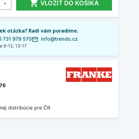

VLOŽIŤ DO KOŠÍKA
+
ek otázka? Radi vám poradíme.
 731 979 570
info@trendo.cz
mail_outline
a 9-12, 13-17
276
nej distribúcie pre ČR