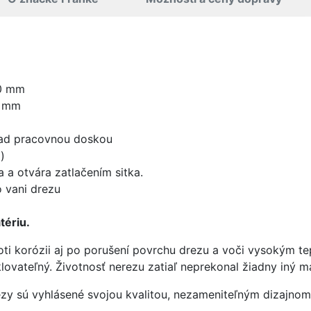
0 mm
0 mm
nad pracovnou doskou
)
 a otvára zatlačením sitka.
 vani drezu
tériu.
oti korózii aj po porušení povrchu drezu a voči vysokým t
yklovateľný. Životnosť nerezu zatiaľ neprekonal žiadny iný ma
ezy sú vyhlásené svojou kvalitou, nezameniteľným dizajno