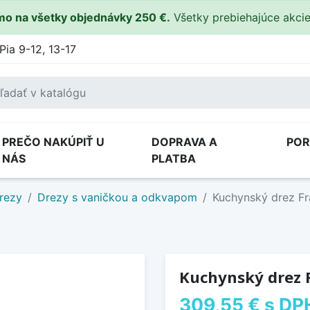
o na všetky objednávky 250 €.
Všetky prebiehajúce akci
Pia 9-12, 13-17
PREČO NAKÚPIŤ U
DOPRAVA A
PO
NÁS
PLATBA
rezy
Drezy s vaničkou a odkvapom
Kuchynský drez F
Kuchynský drez 
309,55 €
s DP