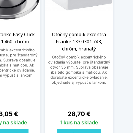
anke Easy Click
Otočný gombík excentra
Oto
11.460, chróm
Franke 133.0301.743,
Frank
chróm, hranatý
ombík excentrického
uste, pre štandardný
Otočný gombík excentrického
Otoč
. Súprava obsahuje
ovládania výpuste, pre štandardný
ovláda
mbíka s maticou. Ak
otvor 35 mm. Súprava obsahuje
otvor
entrické ovládanie,
iba telo gombíka s maticou. Ak
iba 
aj výpusť s lankom.
dorábate excentrické ovládanie,
doráb
objednajte aj výpusť s lankom.
obje
na
Cena
3,05 €
28,70 €
y na sklade
1 kus na sklade