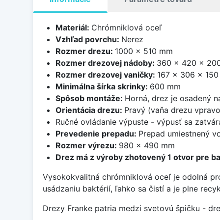
Materiál:
Chrómniklová oceľ
Vzhľad povrchu:
Nerez
Rozmer drezu:
1000 x 510 mm
Rozmer drezovej nádoby:
360 x 420 x 20
Rozmer drezovej vaničky:
167 x 306 x 15
Minimálna šírka skrinky:
600 mm
Spôsob montáže:
Horná, drez je osadený 
Orientácia drezu:
Pravý (vaňa drezu vpravo
Ručné ovládanie výpuste - výpusť sa zatvára
Prevedenie prepadu:
Prepad umiestnený vo
Rozmer výrezu:
980 x 490 mm
Drez má z výroby zhotovený 1 otvor pre ba
Vysokokvalitná chrómniklová oceľ je odolná pr
usádzaniu baktérií, ľahko sa čistí a je plne rec
Drezy Franke patria medzi svetovú špičku - dr