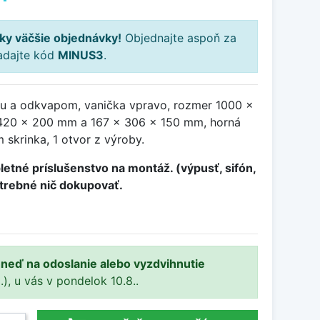
ky väčšie objednávky!
Objednajte aspoň za
adajte kód
MINUS3
.
ou a odkvapom, vanička vpravo, rozmer 1000 x
420 x 200 mm a 167 x 306 x 150 mm, horná
skrinka, 1 otvor z výroby.
etné príslušenstvo na montáž. (výpusť, sifón,
otrebné nič dokupovať.
ihneď na odoslanie alebo vyzdvihnutie
.), u vás v pondelok 10.8..