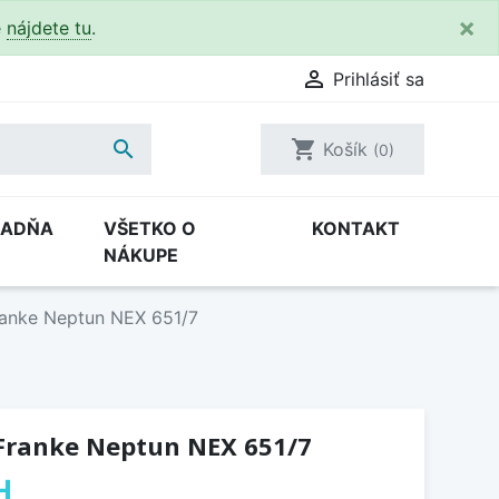
×
e
nájdete tu
.

Prihlásiť sa

shopping_cart
Košík
(0)
RADŇA
VŠETKO O
KONTAKT
NÁKUPE
ranke Neptun NEX 651/7
Franke Neptun NEX 651/7
H