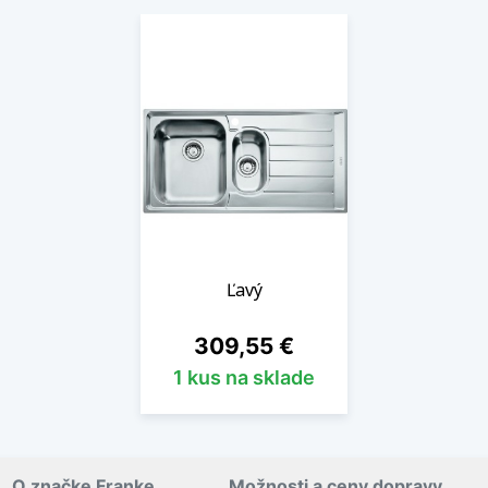
Ľavý
Cena
309,55 €
1 kus na sklade
O značke Franke
Možnosti a ceny dopravy