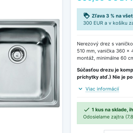
loyalty
Zľava 3 % na všet
300 EUR a v košíku z
Nerezový drez s vaničk
510 mm, vanička 360 x 
montáž, minimálne 60 cm 
Súčasťou drezu je kompl
príchytky atď.) Nie je p
expand_more
Viac informácií

1 kus na sklade, 
Odosielame zajtra (7.8