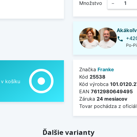
Množstvo
−
Akákoľv
+420
phone
Po-Pi
adjust
Značka
Franke
Kód
25538
 v košíku
Kód výrobca
101.0120.
EAN
7612980649495
Záruka
24 mesiacov
Tovar pochádza z oficiál
Ďalšie varianty