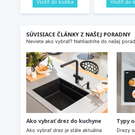
Vložiť do košíka
Vložiť do 
SÚVISIACE ČLÁNKY Z NAŠEJ PORADNY
Neviete ako vybrať? Nahliadnite do našej poradn
Ako vybrať drez do kuchyne
Typy o
Ako vybrať drez je stále aktuálna
Drezy s