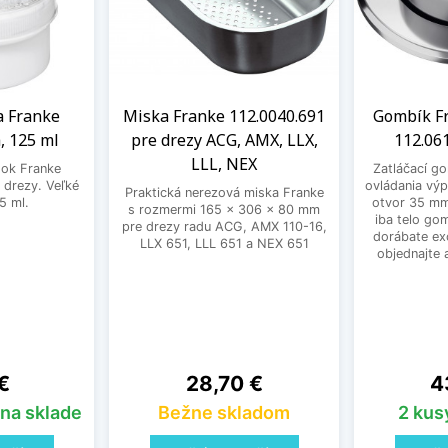
a Franke
Miska Franke 112.0040.691
Gombík Fr
, 125 ml
pre drezy ACG, AMX, LLX,
112.06
LLL, NEX
edok Franke
Zatláčací g
 drezy. Veľké
ovládania výp
Praktická nerezová miska Franke
5 ml.
otvor 35 mm
s rozmermi 165 x 306 x 80 mm
iba telo go
pre drezy radu ACG, AMX 110-16,
dorábate exc
LLX 651, LLL 651 a NEX 651
objednajte 
Cena
Ce
€
28,70 €
4
 na sklade
Bežne skladom
2 kus