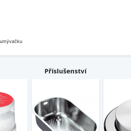
a umývačku
Příslušenství