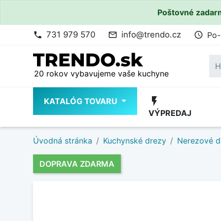
Poštovné zadarm
731 979 570
info@trendo.cz
Po-
phone
mail_outline
access_time
20 rokov vybavujeme vaše kuchyne
flash_on
KATALÓG TOVARU
VÝPREDAJ
Úvodná stránka
Kuchynské drezy
Nerezové d
DOPRAVA ZDARMA