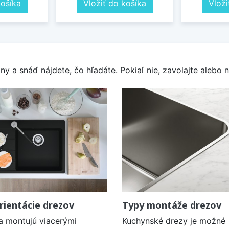
košíka
Vložiť do košíka
Vloži
y a snáď nájdete, čo hľadáte. Pokiaľ nie, zavolajte alebo n
rientácie drezov
Typy montáže drezov
a montujú viacerými
Kuchynské drezy je možné