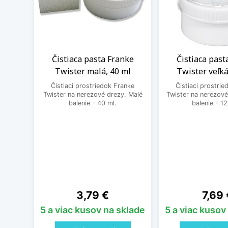
Čistiaca pasta Franke
Čistiaca past
Twister malá, 40 ml
Twister veľká
Čistiaci prostriedok Franke
Čistiaci prostri
Twister na nerezové drezy. Malé
Twister na nerezové
balenie - 40 ml.
balenie - 12
Cena
Cena
3,79 €
7,69 
5 a viac kusov na sklade
5 a viac kusov