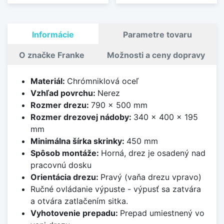
Informácie
Parametre tovaru
O značke Franke
Možnosti a ceny dopravy
Materiál:
Chrómniklová oceľ
Vzhľad povrchu:
Nerez
Rozmer drezu:
790 x 500 mm
Rozmer drezovej nádoby:
340 x 400 x 195
mm
Minimálna šírka skrinky:
450 mm
Spôsob montáže:
Horná, drez je osadený nad
pracovnú dosku
Orientácia drezu:
Pravý (vaňa drezu vpravo)
Ručné ovládanie výpuste - výpusť sa zatvára
a otvára zatlačením sitka.
Vyhotovenie prepadu:
Prepad umiestnený vo