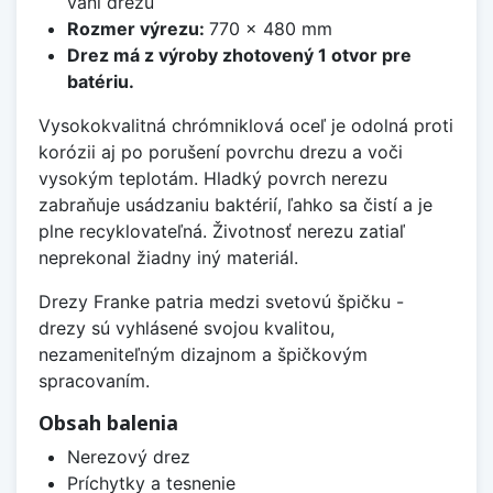
vani drezu
Rozmer výrezu:
770 x 480 mm
Drez má z výroby zhotovený 1 otvor pre
batériu.
Vysokokvalitná chrómniklová oceľ je odolná proti
korózii aj po porušení povrchu drezu a voči
vysokým teplotám. Hladký povrch nerezu
zabraňuje usádzaniu baktérií, ľahko sa čistí a je
plne recyklovateľná. Životnosť nerezu zatiaľ
neprekonal žiadny iný materiál.
Drezy Franke patria medzi svetovú špičku -
drezy sú vyhlásené svojou kvalitou,
nezameniteľným dizajnom a špičkovým
spracovaním.
Obsah balenia
Nerezový drez
Príchytky a tesnenie