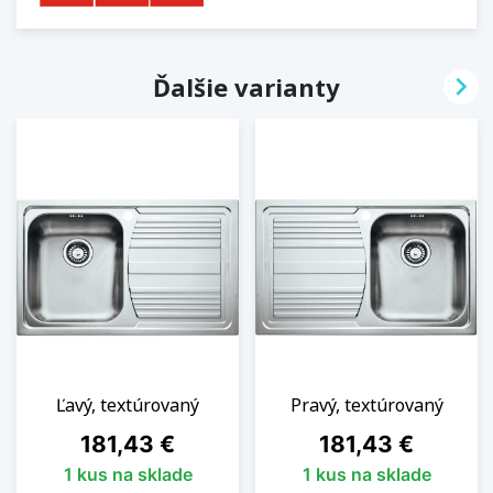

Ďalšie varianty
Ľavý, textúrovaný
Pravý, textúrovaný
Cena
Cena
181,43 €
181,43 €
1 kus na sklade
1 kus na sklade