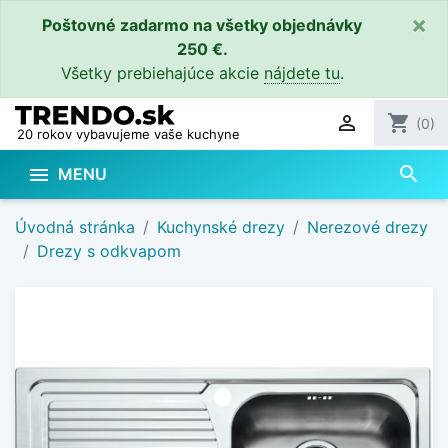
×
Poštovné zadarmo na všetky objednávky
250 €.
Všetky prebiehajúce akcie
nájdete tu
.

shopping_cart
(0)
20 rokov vybavujeme vaše kuchyne
search

MENU
Úvodná stránka
Kuchynské drezy
Nerezové drezy
Drezy s odkvapom