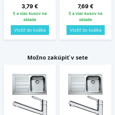
Cena
Cena
3,79 €
7,69 €
5 a viac kusov na
5 a viac kusov na
sklade
sklade
Vložiť do košíka
Vložiť do košíka
Možno zakúpiť v sete