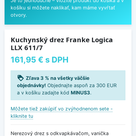
Je to jednoduché – vložíte produkt do košíka a v
košíku si môžete naklikať, kam máme vyvŕtať
otvory.
Kuchynský drez Franke Logica
LLX 611/7
161,95 €
s DPH
loyalty
Zľava 3 % na všetky väčšie
objednávky!
Objednajte aspoň za 300 EUR
a v košíku zadajte kód
MINUS3
.
Môžete tiež zakúpiť vo zvýhodnenom sete -
kliknite tu
Nerezový drez s odkvapkávačom, vanička