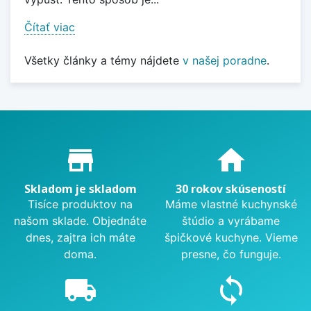
Čítať viac
Všetky články a témy nájdete
v našej poradne
.
Proč nakupovat u nás?
store_mall_directory
home
Skladom je skladom
30 rokov skúseností
Tisíce produktov na
Máme vlastné kuchynské
našom sklade. Objednáte
štúdio a vyrábame
dnes, zajtra ich máte
špičkové kuchyne. Vieme
doma.
presne, čo funguje.
local_shipping
sync