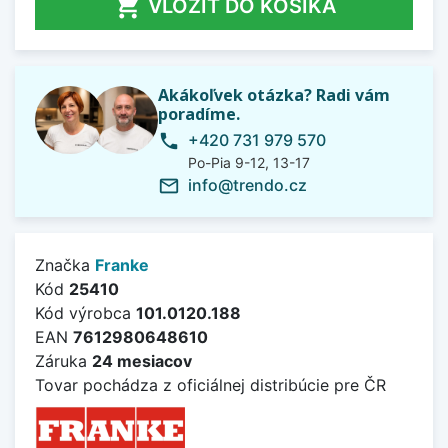

VLOŽIŤ DO KOŠÍKA
Akákoľvek otázka? Radi vám
poradíme.
+420 731 979 570
phone
Po-Pia 9-12, 13-17
info@trendo.cz
mail_outline
Značka
Franke
Kód
25410
Kód výrobca
101.0120.188
EAN
7612980648610
Záruka
24 mesiacov
Tovar pochádza z oficiálnej distribúcie pre ČR