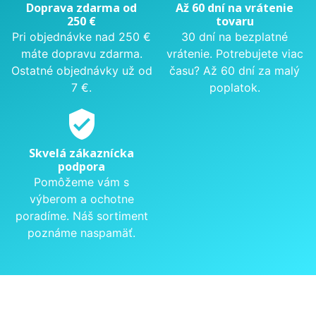
Doprava zdarma od
Až 60 dní na vrátenie
250 €
tovaru
Pri objednávke nad 250 €
30 dní na bezplatné
máte dopravu zdarma.
vrátenie. Potrebujete viac
Ostatné objednávky už od
času? Až 60 dní za malý
7 €.
poplatok.
verified_user
Skvelá zákaznícka
podpora
Pomôžeme vám s
výberom a ochotne
poradíme. Náš sortiment
poznáme naspamäť.