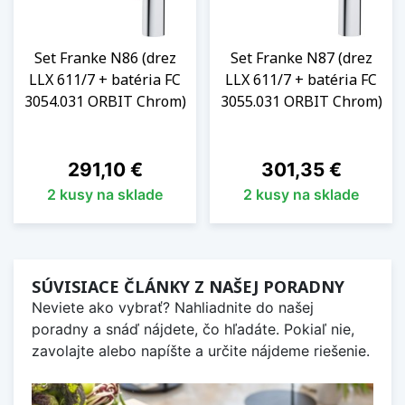
Set Franke N86 (drez
Set Franke N87 (drez
LLX 611/7 + batéria FC
LLX 611/7 + batéria FC
3054.031 ORBIT Chrom)
3055.031 ORBIT Chrom)
Cena
Cena
291,10 €
301,35 €
2 kusy na sklade
2 kusy na sklade
SÚVISIACE ČLÁNKY Z NAŠEJ PORADNY
Neviete ako vybrať? Nahliadnite do našej
poradny a snáď nájdete, čo hľadáte. Pokiaľ nie,
zavolajte alebo napíšte a určite nájdeme riešenie.