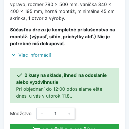
vpravo, rozmer 790 x 500 mm, vanička 340 x
400 x 195 mm, horná montáž, minimálne 45 cm
skrinka, 1 otvor z výroby.
Súčasťou drezu je kompletné príslušenstvo na
montáž. (výpusť, sifón, príchytky atď.) Nie je
potrebné nič dokupovať.
expand_more
Viac informácií

2 kusy na sklade, ihneď na odoslanie
alebo vyzdvihnutie
Pri objednaní do 12:00 odosielame ešte
dnes, u vás v utorok 11.8..
Množstvo
−
+