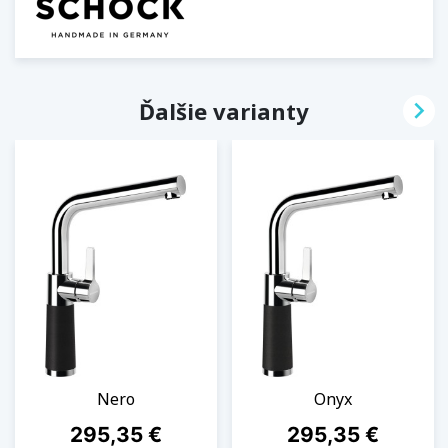

Ďalšie varianty
Nero
Onyx
Cena
Cena
295,35 €
295,35 €