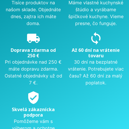
Tisíce produktov na
Máme vlastné kuchynské
našom sklade. Objednáte
štúdio a vyrábame
dnes, zajtra ich máte
špičkové kuchyne. Vieme
doma.
presne, čo funguje.
local_shipping
sync
Doprava zdarma od
Až 60 dní na vrátenie
250 €
tovaru
Pri objednávke nad 250 €
30 dní na bezplatné
máte dopravu zdarma.
vrátenie. Potrebujete viac
Ostatné objednávky už od
času? Až 60 dní za malý
7 €.
poplatok.
verified_user
Skvelá zákaznícka
podpora
Pomôžeme vám s
výberom a ochotne