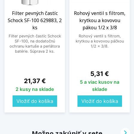
Filter pevných častíc
Rohový ventil s filtrom,
Schock SF-100 629883, 2
krytkou a kovovou
ks
pákou 1/2 x 3/8
Filter pevných častíc Schock
Rohový ventil s filtrom,
SF-100, na dodatočnú
krytkou a kovovou páčkou
ochranu kartuše a perlátora
1/2 x 3/8.
batérie. Súprava 2 ks.
Cena
5,31 €
Cena
21,37 €
5 a viac kusov na
2 kusy na sklade
sklade
Vložiť do košíka
Vložiť do košíka

Možno zakúpiť v sete