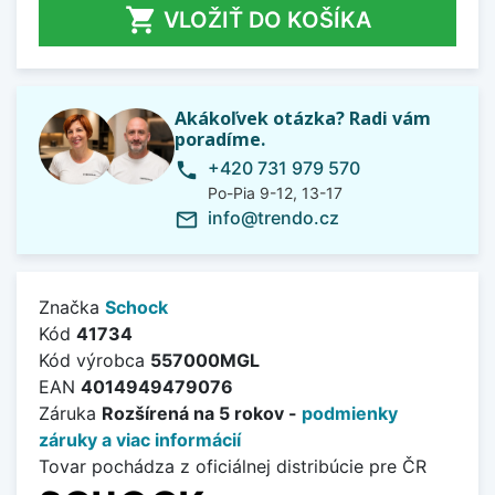

VLOŽIŤ DO KOŠÍKA
Akákoľvek otázka? Radi vám
poradíme.
+420 731 979 570
phone
Po-Pia 9-12, 13-17
info@trendo.cz
mail_outline
Značka
Schock
Kód
41734
Kód výrobca
557000MGL
EAN
4014949479076
Záruka
Rozšírená na 5 rokov -
podmienky
záruky a viac informácií
Tovar pochádza z oficiálnej distribúcie pre ČR