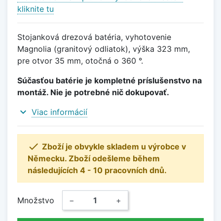
kliknite tu
Stojanková drezová batéria, vyhotovenie
Magnolia (granitový odliatok), výška 323 mm,
pre otvor 35 mm, otočná o 360 °.
Súčasťou batérie je kompletné príslušenstvo na
montáž. Nie je potrebné nič dokupovať.
expand_more
Viac informácií

Zboží je obvykle skladem u výrobce v
Německu. Zboží odešleme během
následujících 4 - 10 pracovních dnů.
Množstvo
−
+