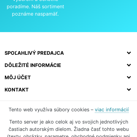
poradíme. Náš sortiment
poznáme naspamäť.
SPOĽAHLIVÝ PREDAJCA
DÔLEŽITÉ INFORMÁCIE
MÔJ ÚČET
KONTAKT
Tento web využíva súbory cookies –
viac informácií
Tento server je ako celok aj vo svojich jednotlivých
častiach autorským dielom. Žiadna časť tohto webu
(texty, obrázky, parametre, obchodné podmienky ani