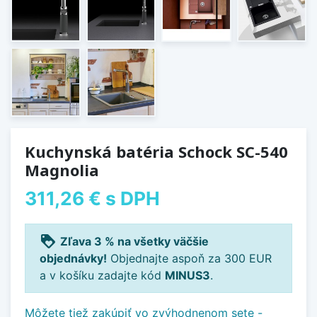
Kuchynská batéria Schock SC-540
Magnolia
311,26 €
s DPH
loyalty
Zľava 3 % na všetky väčšie
objednávky!
Objednajte aspoň za 300 EUR
a v košíku zadajte kód
MINUS3
.
Môžete tiež zakúpiť vo zvýhodnenom sete -