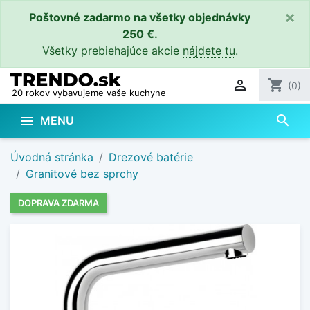
×
Poštovné zadarmo na všetky objednávky
250 €.
Všetky prebiehajúce akcie
nájdete tu
.

shopping_cart
(0)
20 rokov vybavujeme vaše kuchyne
search

MENU
Úvodná stránka
Drezové batérie
Granitové bez sprchy
DOPRAVA ZDARMA