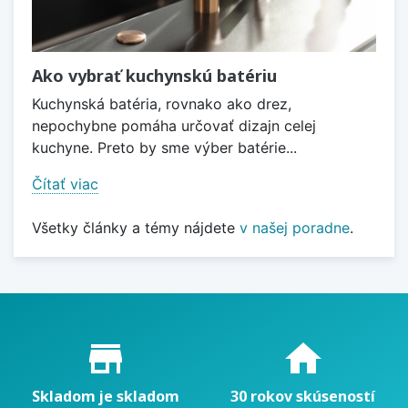
Ako vybrať kuchynskú batériu
Kuchynská batéria, rovnako ako drez,
nepochybne pomáha určovať dizajn celej
kuchyne. Preto by sme výber batérie...
Čítať viac
Všetky články a témy nájdete
v našej poradne
.
Proč nakupovat u nás?
store_mall_directory
home
Skladom je skladom
30 rokov skúseností