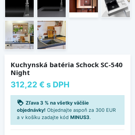
Kuchynská batéria Schock SC-540
Night
312,22 €
s DPH
loyalty
Zľava 3 % na všetky väčšie
objednávky!
Objednajte aspoň za 300 EUR
a v košíku zadajte kód
MINUS3
.