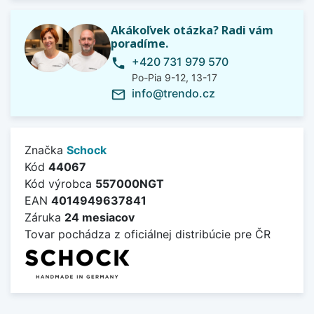
Akákoľvek otázka? Radi vám
poradíme.
+420 731 979 570
phone
Po-Pia 9-12, 13-17
info@trendo.cz
mail_outline
Značka
Schock
Kód
44067
Kód výrobca
557000NGT
EAN
4014949637841
Záruka
24 mesiacov
Tovar pochádza z oficiálnej distribúcie pre ČR