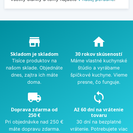
Proč nakupovat u nás?
store_mall_directory
home
Skladom je skladom
30 rokov skúseností
Tisíce produktov na
Máme vlastné kuchynské
našom sklade. Objednáte
štúdio a vyrábame
dnes, zajtra ich máte
špičkové kuchyne. Vieme
doma.
presne, čo funguje.
local_shipping
sync
Doprava zdarma od
Až 60 dní na vrátenie
250 €
tovaru
Pri objednávke nad 250 €
30 dní na bezplatné
máte dopravu zdarma.
vrátenie. Potrebujete viac