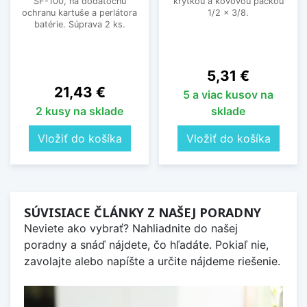
SF-100, na dodatočnú
krytkou a kovovou páčkou
ochranu kartuše a perlátora
1/2 x 3/8.
batérie. Súprava 2 ks.
Cena
5,31 €
Cena
21,43 €
5 a viac kusov na
2 kusy na sklade
sklade
Vložiť do košíka
Vložiť do košíka
SÚVISIACE ČLÁNKY Z NAŠEJ PORADNY
Neviete ako vybrať? Nahliadnite do našej
poradny a snáď nájdete, čo hľadáte. Pokiaľ nie,
zavolajte alebo napíšte a určite nájdeme riešenie.