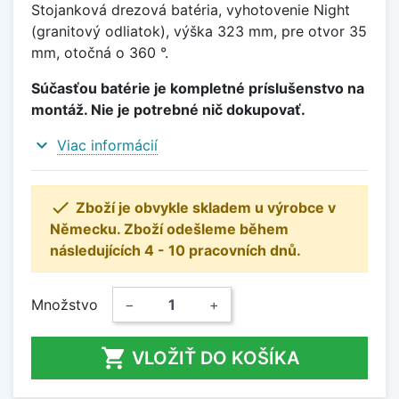
Stojanková drezová batéria, vyhotovenie Night
(granitový odliatok), výška 323 mm, pre otvor 35
mm, otočná o 360 °.
Súčasťou batérie je kompletné príslušenstvo na
montáž. Nie je potrebné nič dokupovať.
expand_more
Viac informácií

Zboží je obvykle skladem u výrobce v
Německu. Zboží odešleme během
následujících 4 - 10 pracovních dnů.
Množstvo
−
+

VLOŽIŤ DO KOŠÍKA