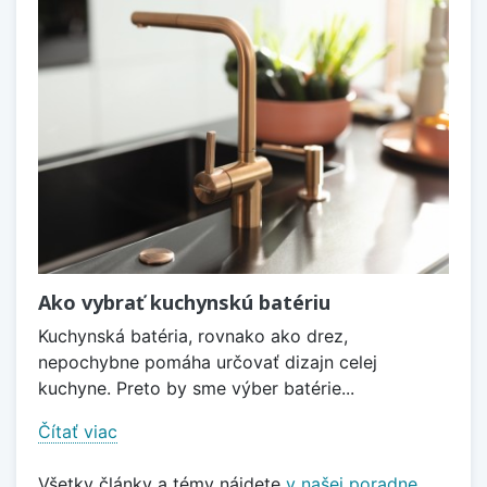
Ako vybrať kuchynskú batériu
Kuchynská batéria, rovnako ako drez,
nepochybne pomáha určovať dizajn celej
kuchyne. Preto by sme výber batérie...
Čítať viac
Všetky články a témy nájdete
v našej poradne
.