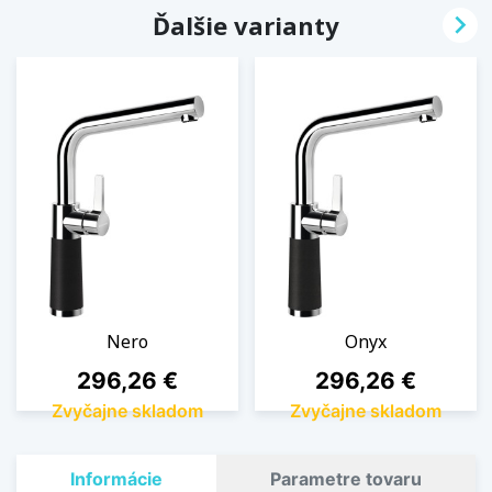

Ďalšie varianty
Nero
Onyx
Cena
Cena
296,26 €
296,26 €
Zvyčajne skladom
Zvyčajne skladom
Informácie
Parametre tovaru