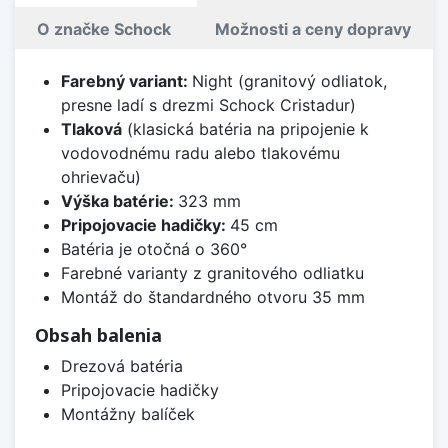
O značke Schock
Možnosti a ceny dopravy
Farebný variant:
Night (granitový odliatok,
presne ladí s drezmi Schock Cristadur)
Tlaková
(klasická batéria na pripojenie k
vodovodnému radu alebo tlakovému
ohrievaču)
Výška batérie:
323 mm
Pripojovacie hadičky:
45 cm
Batéria je otočná o 360°
Farebné varianty z granitového odliatku
Montáž do štandardného otvoru 35 mm
Obsah balenia
Drezová batéria
Pripojovacie hadičky
Montážny balíček