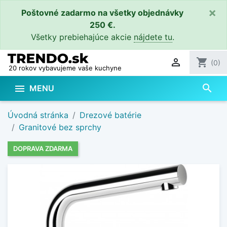
×
Poštovné zadarmo na všetky objednávky
250 €.
Všetky prebiehajúce akcie
nájdete tu
.

shopping_cart
(0)
20 rokov vybavujeme vaše kuchyne
search

MENU
Úvodná stránka
Drezové batérie
Granitové bez sprchy
DOPRAVA ZDARMA