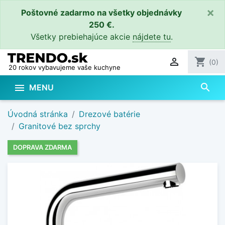
×
Poštovné zadarmo na všetky objednávky
250 €.
Všetky prebiehajúce akcie
nájdete tu
.

shopping_cart
(0)
20 rokov vybavujeme vaše kuchyne
search

MENU
Úvodná stránka
Drezové batérie
Granitové bez sprchy
DOPRAVA ZDARMA