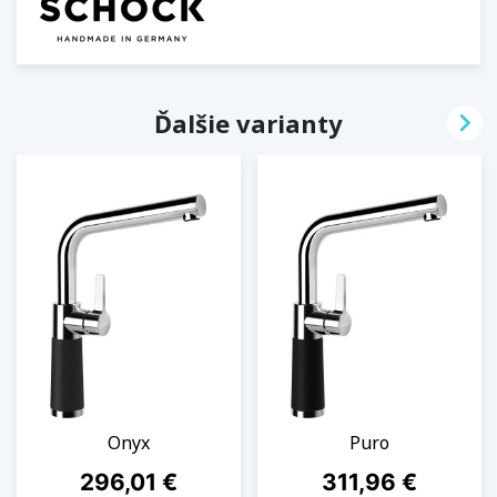

Ďalšie varianty
Onyx
Puro
Cena
Cena
296,01 €
311,96 €