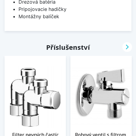
Drezová batéria
Pripojovacie hadičky
Montážny balíček

Příslušenství
Filter pevných častíc
Rohový ventil s filtrom,