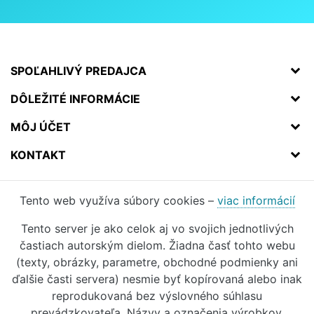
SPOĽAHLIVÝ PREDAJCA
DÔLEŽITÉ INFORMÁCIE
MÔJ ÚČET
KONTAKT
Tento web využíva súbory cookies –
viac informácií
Tento server je ako celok aj vo svojich jednotlivých
častiach autorským dielom. Žiadna časť tohto webu
(texty, obrázky, parametre, obchodné podmienky ani
ďalšie časti servera) nesmie byť kopírovaná alebo inak
reprodukovaná bez výslovného súhlasu
prevádzkovateľa. Názvy a označenia výrobkov,