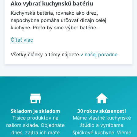
Ako vybrať kuchynskú batériu
Kuchynská batéria, rovnako ako drez,
nepochybne pomáha určovať dizajn celej
kuchyne. Preto by sme výber batérie...
Čítať viac
Všetky články a témy nájdete
v našej poradne
.
Proč nakupovat u nás?
store_mall_directory
home
Skladom je skladom
30 rokov skúseností
Tisíce produktov na
Máme vlastné kuchynské
našom sklade. Objednáte
štúdio a vyrábame
dnes, zajtra ich máte
špičkové kuchyne. Vieme