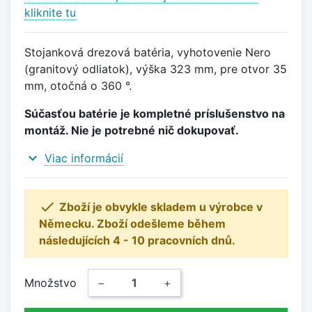
kliknite tu
Stojanková drezová batéria, vyhotovenie Nero
(granitový odliatok), výška 323 mm, pre otvor 35
mm, otočná o 360 °.
Súčasťou batérie je kompletné príslušenstvo na
montáž. Nie je potrebné nič dokupovať.
expand_more
Viac informácií

Zboží je obvykle skladem u výrobce v
Německu. Zboží odešleme během
následujících 4 - 10 pracovních dnů.
Množstvo
−
+