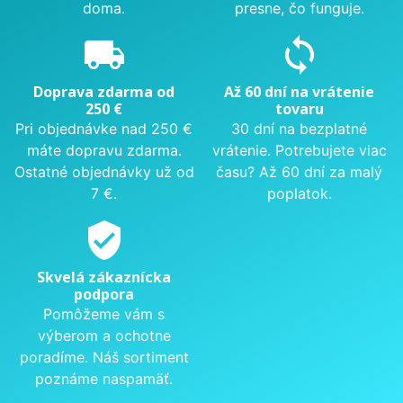
doma.
presne, čo funguje.
local_shipping
sync
Doprava zdarma od
Až 60 dní na vrátenie
250 €
tovaru
Pri objednávke nad 250 €
30 dní na bezplatné
máte dopravu zdarma.
vrátenie. Potrebujete viac
Ostatné objednávky už od
času? Až 60 dní za malý
7 €.
poplatok.
verified_user
Skvelá zákaznícka
podpora
Pomôžeme vám s
výberom a ochotne
poradíme. Náš sortiment
poznáme naspamäť.