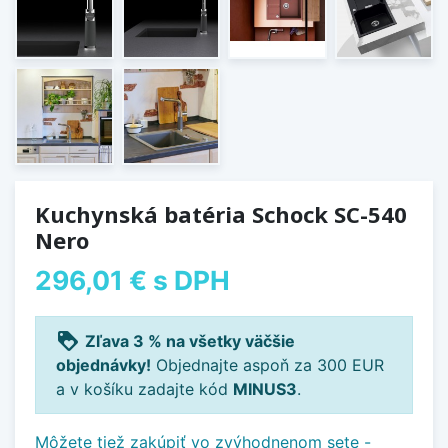
Kuchynská batéria Schock SC-540
Nero
296,01 €
s DPH
loyalty
Zľava 3 % na všetky väčšie
objednávky!
Objednajte aspoň za 300 EUR
a v košíku zadajte kód
MINUS3
.
Môžete tiež zakúpiť vo zvýhodnenom sete -