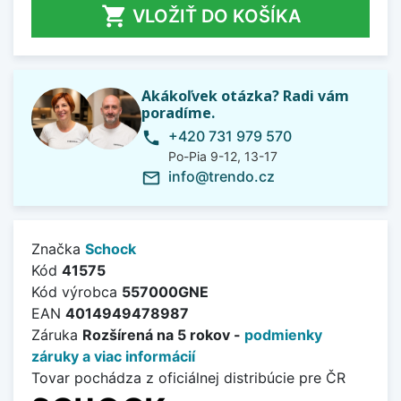

VLOŽIŤ DO KOŠÍKA
Akákoľvek otázka? Radi vám
poradíme.
+420 731 979 570
phone
Po-Pia 9-12, 13-17
info@trendo.cz
mail_outline
Značka
Schock
Kód
41575
Kód výrobca
557000GNE
EAN
4014949478987
Záruka
Rozšírená na 5 rokov -
podmienky
záruky a viac informácií
Tovar pochádza z oficiálnej distribúcie pre ČR