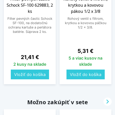
Schock SF-100 629883, 2
krytkou a kovovou
ks
pákou 1/2 x 3/8
Filter pevných častíc Schock
Rohový ventil s filtrom,
SF-100, na dodatočnú
krytkou a kovovou páčkou
ochranu kartuše a perlátora
1/2 x 3/8.
batérie. Súprava 2 ks.
Cena
5,31 €
Cena
21,41 €
5 a viac kusov na
2 kusy na sklade
sklade
Vložiť do košíka
Vložiť do košíka

Možno zakúpiť v sete