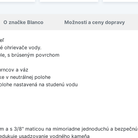
O značke Blanco
Možnosti a ceny dopravy
eľ
vé ohrievače vody.
cele, s brúseným povrchom
hrncov a váz
e v neutrálnej polohe
olohe nastavená na studenú vodu
mm a s 3/8" maticou na mimoriadne jednoduchú a bezpečn
 redukuje usadzovanie vodného kameňa