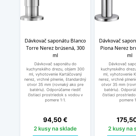
Dávkovač saponátu Blanco
Dávkovač sapon
Torre Nerez brúsená, 300
Piona Nerez br
ml
ml
Dávkovač saponátu do
Dávkovač sapo
kuchynského drezu, objem 300
kuchynského drezu
ml, vyhotovenie Kartáčovaný
ml, vyhotovenie 
nerez, vrchné plnenie, štandardný
nerez, vrchné plnen
otvor 35 mm (rovnaký ako pre
otvor 35 mm (rovn
batériu). Odporúčame riediť
batériu). Odporú
čistiaci prostriedok s vodou v
čistiaci prostried
pomere 1:1.
pomere 1
Cena
Cena
94,50 €
175,5
2 kusy na sklade
2 kusy na 