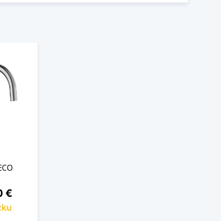
ECO
0 €
zku