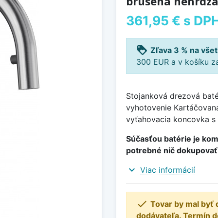
brúsená nehrdzav
361,95 €
s DP
loyalty
Zľava 3 % na všet
300 EUR a v košíku z
Stojanková drezová batér
vyhotovenie Kartáčovan
vyťahovacia koncovka s 
Súčasťou batérie je kom
potrebné nič dokupovať
expand_more
Viac informácií

Tovar by mal byť 
dodávateľa. Termín 