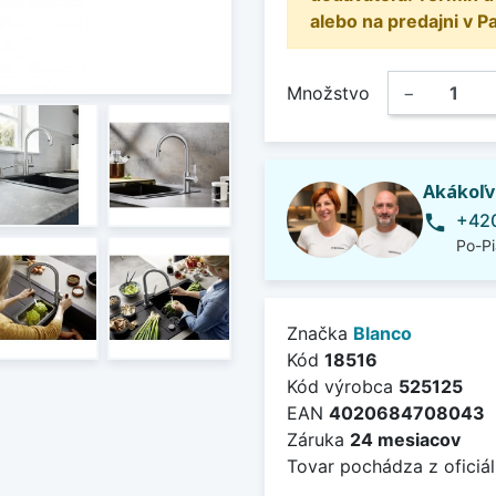
alebo na predajni v P
Množstvo
−
Akákoľv
+420
phone
Po-Pi
Značka
Blanco
Kód
18516
Kód výrobca
525125
EAN
4020684708043
Záruka
24 mesiacov
Tovar pochádza z oficiál