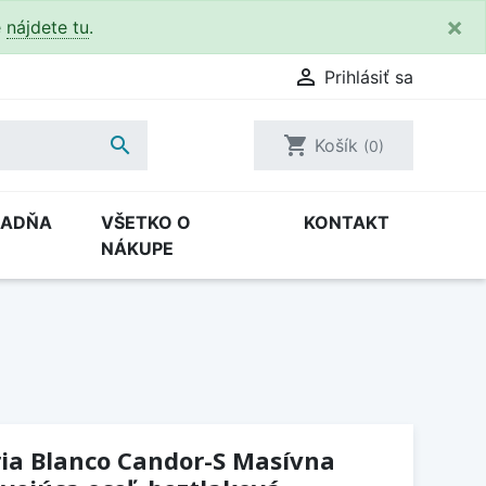
×
e
nájdete tu
.

Prihlásiť sa

shopping_cart
Košík
(0)
RADŇA
VŠETKO O
KONTAKT
NÁKUPE
ia Blanco Candor-S Masívna