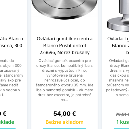
átu Blanco
Ovládací gombík excentra
Ovládací 
úsená, 300
Blanco PushControl
Blanco 
233696, Nerez brúsený
b
nátu do
Ovládací gombík excentra pre
Ovládací g
, objem 300
drezy Blanco, kompatibilný iba s
drezy Blan
Kartáčovaný
drezmi s výpusťou InFino,
drezmi s vý
ie, štandardný
vyhotovenie brúsená
klasickou 
aký ako pre
nehrdzavejúca oceľ, do
masívna ne
čame riediť
štandardného otvoru 35 mm. Ide
brúsenom vy
ok s vodou v
iba o samotný gombík - ak máte
požadovaný o
:1.
drez bez excentra, je potrebné
o samot
na...
Cena
Zákla
0 €
54,00 €
76,51 
sklade
Bežne skladom
1 kus