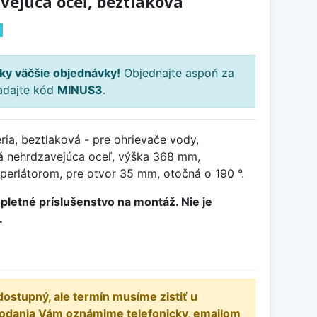
ejúca oceľ, beztlaková
H
ky väčšie objednávky!
Objednajte aspoň za
adajte kód
MINUS3
.
ia, beztlaková - pre ohrievače vody,
á nehrdzavejúca oceľ, výška 368 mm,
perlátorom, pre otvor 35 mm, otočná o 190 °.
pletné príslušenstvo na montáž. Nie je
.
dostupný, ale termín musíme zistiť u
dodania Vám oznámime telefonicky, emailom