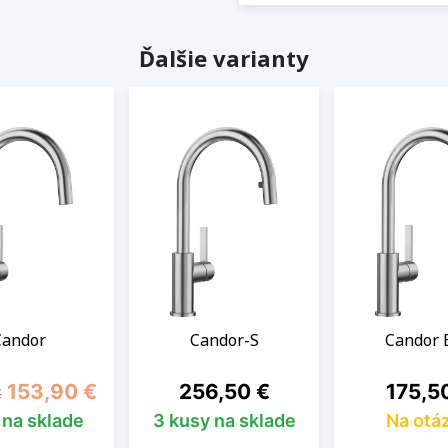
Ďalšie varianty
Candor
Candor-S
Candor 
á cena
Cena
Cena
Cena
153,90 €
256,50 €
175,5
€
 na sklade
3 kusy na sklade
Na otá