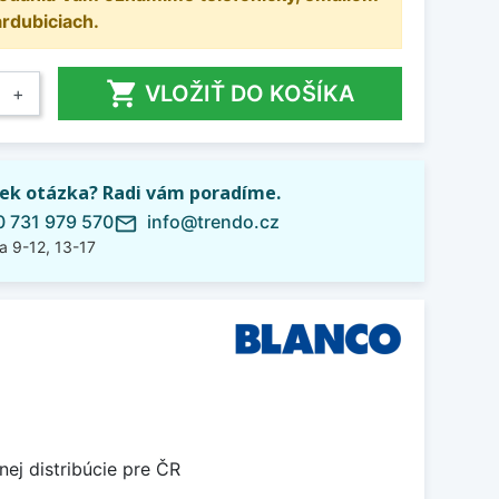
ardubiciach.

VLOŽIŤ DO KOŠÍKA
+
ek otázka? Radi vám poradíme.
 731 979 570
info@trendo.cz
mail_outline
a 9-12, 13-17
nej distribúcie pre ČR