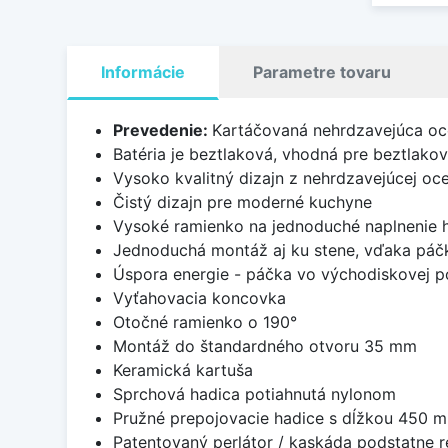
Informácie
Parametre tovaru
Prevedenie:
Kartáčovaná nehrdzavejúca oc
Batéria je beztlaková, vhodná pre beztlako
Vysoko kvalitný dizajn z nehrdzavejúcej o
Čistý dizajn pre moderné kuchyne
Vysoké ramienko na jednoduché naplnenie 
Jednoduchá montáž aj ku stene, vďaka páčk
Úspora energie - páčka vo východiskovej p
Vyťahovacia koncovka
Otočné ramienko o 190°
Montáž do štandardného otvoru 35 mm
Keramická kartuša
Sprchová hadica potiahnutá nylonom
Pružné prepojovacie hadice s dĺžkou 450 
Patentovaný perlátor / kaskáda podstatne