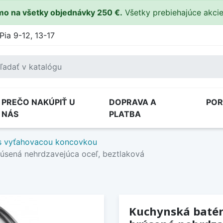
o na všetky objednávky 250 €.
Všetky prebiehajúce akci
Pia 9-12, 13-17
PREČO NAKÚPIŤ U
DOPRAVA A
PO
NÁS
PLATBA
s vyťahovacou koncovkou
úsená nehrdzavejúca oceľ, beztlaková
Kuchynská batér