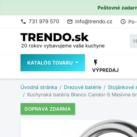
Poštovné zadarm
731 979 570
info@trendo.cz
Po-
phone
mail_outline
access_time
20 rokov vybavujeme vaše kuchyne
flash_on
KATALÓG TOVARU
VÝPREDAJ
Úvodná stránka
Drezové batérie
Stojánkové 
Kuchynská batéria Blanco Candor-S Masívna br
DOPRAVA ZDARMA