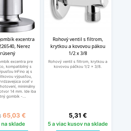
gombík excentra
Rohový ventil s filtrom,
Komb
226540, Nerez
krytkou a kovovou pákou
s ve
rúsený
1/2 x 3/8
ombík excentra pre
Rohový ventil s filtrom, krytkou a
Kom
co, kompatibilný s
kovovou páčkou 1/2 x 3/8.
ven
pusťou InFino aj s
sitkovou výpusťou,
hrdzavejúca oceľ v
hotovení, minimálny
tvor 14 mm. Ide iba
ný gombík -...
dná cena
Cena
Cena
65,03 €
5,31 €
€
 na sklade
5 a viac kusov na sklade
5 a 