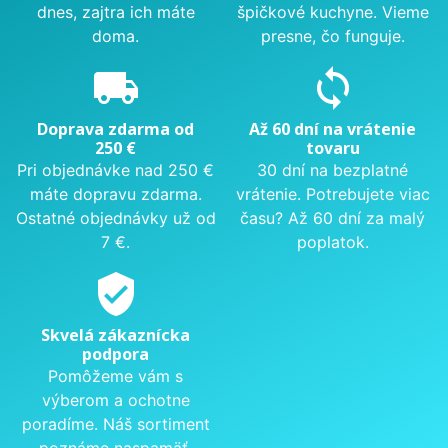
dnes, zajtra ich máte
špičkové kuchyne. Vieme
doma.
presne, čo funguje.
local_shipping
sync
Doprava zdarma od
Až 60 dní na vrátenie
250 €
tovaru
Pri objednávke nad 250 €
30 dní na bezplatné
máte dopravu zdarma.
vrátenie. Potrebujete viac
Ostatné objednávky už od
času? Až 60 dní za malý
7 €.
poplatok.
verified_user
Skvelá zákaznícka
podpora
Pomôžeme vám s
výberom a ochotne
poradíme. Náš sortiment