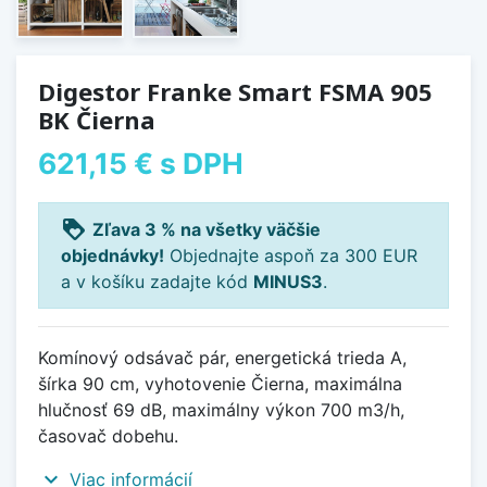
Digestor Franke Smart FSMA 905
BK Čierna
621,15 €
s DPH
loyalty
Zľava 3 % na všetky väčšie
objednávky!
Objednajte aspoň za 300 EUR
a v košíku zadajte kód
MINUS3
.
Komínový odsávač pár, energetická trieda A,
šírka 90 cm, vyhotovenie Čierna, maximálna
hlučnosť 69 dB, maximálny výkon 700 m3/h,
časovač dobehu.
expand_more
Viac informácií