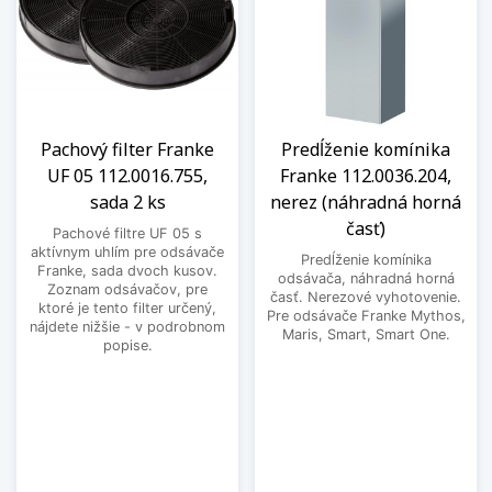
Pachový filter Franke
Predĺženie komínika
UF 05 112.0016.755,
Franke 112.0036.204,
sada 2 ks
nerez (náhradná horná
časť)
Pachové filtre UF 05 s
aktívnym uhlím pre odsávače
Predĺženie komínika
Franke, sada dvoch kusov.
odsávača, náhradná horná
Zoznam odsávačov, pre
časť. Nerezové vyhotovenie.
ktoré je tento filter určený,
Pre odsávače Franke Mythos,
nájdete nižšie - v podrobnom
Maris, Smart, Smart One.
popise.