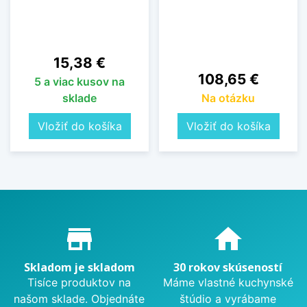
Cena
15,38 €
Cena
108,65 €
5 a viac kusov na
sklade
Na otázku
Vložiť do košíka
Vložiť do košíka
Proč nakupovat u nás?
store_mall_directory
home
Skladom je skladom
30 rokov skúseností
Tisíce produktov na
Máme vlastné kuchynské
našom sklade. Objednáte
štúdio a vyrábame