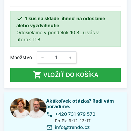

1 kus na sklade, ihneď na odoslanie
alebo vyzdvihnutie
Odosielame v pondelok 10.8., u vás v
utorok 11.8..
Množstvo
−
+

VLOŽIŤ DO KOŠÍKA
Akákoľvek otázka? Radi vám
poradíme.
+420 731 979 570
phone
Po-Pia 9-12, 13-17
info@trendo.cz
mail_outline