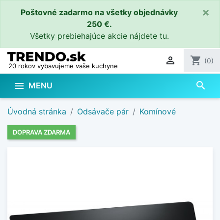
×
Poštovné zadarmo na všetky objednávky
250 €.
Všetky prebiehajúce akcie
nájdete tu
.

shopping_cart
(0)
20 rokov vybavujeme vaše kuchyne
search

MENU
Úvodná stránka
Odsávače pár
Komínové
DOPRAVA ZDARMA