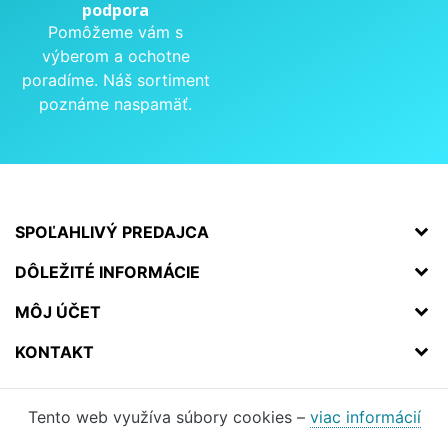
podpora
Pomôžeme vám s
výberom a ochotne
poradíme. Náš sortiment
poznáme naspamäť.
SPOĽAHLIVÝ PREDAJCA
DÔLEŽITÉ INFORMÁCIE
MÔJ ÚČET
KONTAKT
Tento web využíva súbory cookies –
viac informácií