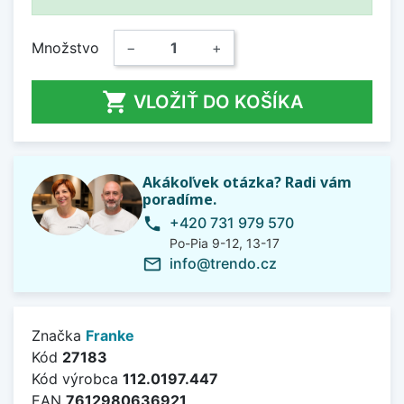
Množstvo
−
+

VLOŽIŤ DO KOŠÍKA
Akákoľvek otázka? Radi vám
poradíme.
+420 731 979 570
phone
Po-Pia 9-12, 13-17
info@trendo.cz
mail_outline
Značka
Franke
Kód
27183
Kód výrobca
112.0197.447
EAN
7612980636921