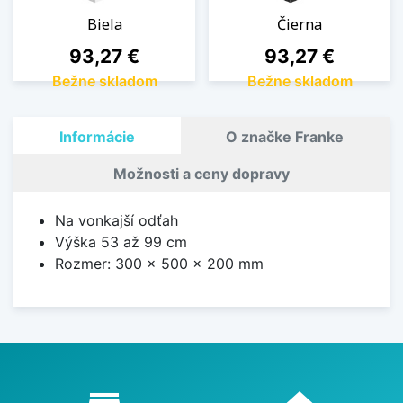
Biela
Čierna
Cena
Cena
93,27 €
93,27 €
Bežne skladom
Bežne skladom
Informácie
O značke Franke
Možnosti a ceny dopravy
Na vonkajší odťah
Výška 53 až 99 cm
Rozmer: 300 x 500 x 200 mm
Proč nakupovat u nás?