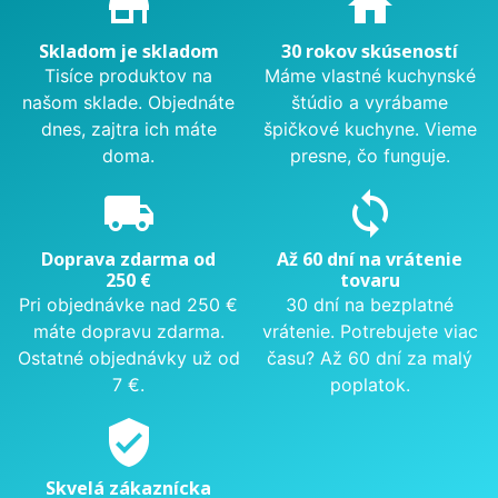
store_mall_directory
home
Skladom je skladom
30 rokov skúseností
Tisíce produktov na
Máme vlastné kuchynské
našom sklade. Objednáte
štúdio a vyrábame
dnes, zajtra ich máte
špičkové kuchyne. Vieme
doma.
presne, čo funguje.
local_shipping
sync
Doprava zdarma od
Až 60 dní na vrátenie
250 €
tovaru
Pri objednávke nad 250 €
30 dní na bezplatné
máte dopravu zdarma.
vrátenie. Potrebujete viac
Ostatné objednávky už od
času? Až 60 dní za malý
7 €.
poplatok.
verified_user
Skvelá zákaznícka