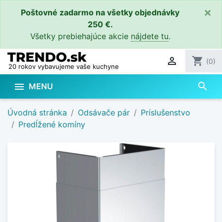
×
Poštovné zadarmo na všetky objednávky
250 €.
Všetky prebiehajúce akcie
nájdete tu
.

shopping_cart
(0)
20 rokov vybavujeme vaše kuchyne
search

MENU
Úvodná stránka
Odsávače pár
Príslušenstvo
Predĺžené komíny