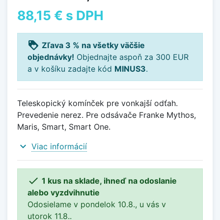
88,15 €
s DPH
loyalty
Zľava 3 % na všetky väčšie
objednávky!
Objednajte aspoň za 300 EUR
a v košíku zadajte kód
MINUS3
.
Teleskopický komínček pre vonkajší odťah.
Prevedenie nerez. Pre odsávače Franke Mythos,
Maris, Smart, Smart One.
expand_more
Viac informácií

1 kus na sklade, ihneď na odoslanie
alebo vyzdvihnutie
Odosielame v pondelok 10.8., u vás v
utorok 11.8..