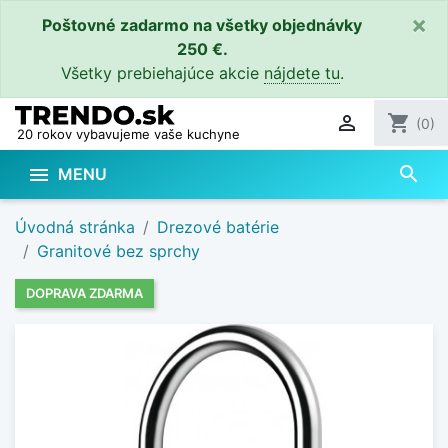
×
Poštovné zadarmo na všetky objednávky
250 €.
Všetky prebiehajúce akcie
nájdete tu
.

shopping_cart
(0)
20 rokov vybavujeme vaše kuchyne
search

MENU
Úvodná stránka
Drezové batérie
Granitové bez sprchy
DOPRAVA ZDARMA