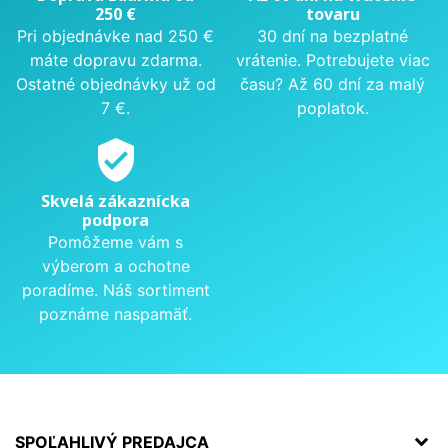
250 €
tovaru
Pri objednávke nad 250 €
30 dní na bezplatné
máte dopravu zdarma.
vrátenie. Potrebujete viac
Ostatné objednávky už od
času? Až 60 dní za malý
7 €.
poplatok.
verified_user
Skvelá zákaznícka
podpora
Pomôžeme vám s
výberom a ochotne
poradíme. Náš sortiment
poznáme naspamäť.
SPOĽAHLIVÝ PREDAJCA