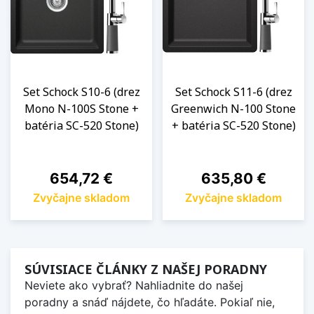
Set Schock S10-6 (drez
Set Schock S11-6 (drez
Mono N-100S Stone +
Greenwich N-100 Stone
batéria SC-520 Stone)
+ batéria SC-520 Stone)
Cena
Cena
654,72 €
635,80 €
Zvyčajne skladom
Zvyčajne skladom
SÚVISIACE ČLÁNKY Z NAŠEJ PORADNY
Neviete ako vybrať? Nahliadnite do našej
poradny a snáď nájdete, čo hľadáte. Pokiaľ nie,