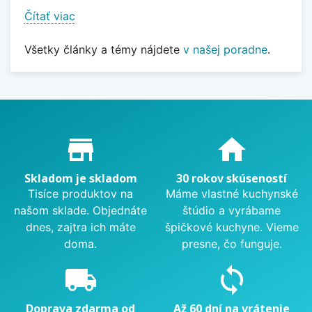
Čítať viac
Všetky články a témy nájdete
v našej poradne
.
Proč nakupovat u nás?
store_mall_directory
home
Skladom je skladom
30 rokov skúseností
Tisíce produktov na
Máme vlastné kuchynské
našom sklade. Objednáte
štúdio a vyrábame
dnes, zajtra ich máte
špičkové kuchyne. Vieme
doma.
presne, čo funguje.
local_shipping
sync
Doprava zdarma od
Až 60 dní na vrátenie