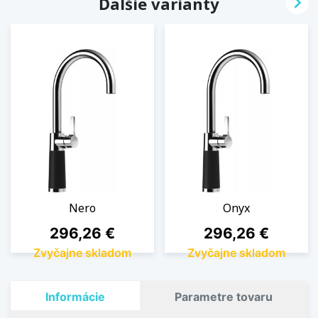

Ďalšie varianty
Nero
Onyx
Cena
Cena
296,26 €
296,26 €
Zvyčajne skladom
Zvyčajne skladom
Informácie
Parametre tovaru