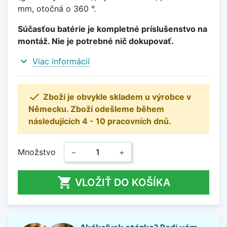
mm, otočná o 360 °.
Súčasťou batérie je kompletné príslušenstvo na
montáž. Nie je potrebné nič dokupovať.
expand_more
Viac informácií

Zboží je obvykle skladem u výrobce v
Německu. Zboží odešleme během
následujících 4 - 10 pracovních dnů.
Množstvo
−
+

VLOŽIŤ DO KOŠÍKA