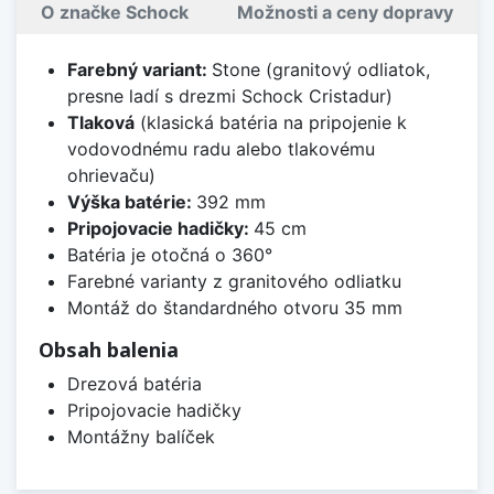
O značke Schock
Možnosti a ceny dopravy
Farebný variant:
Stone (granitový odliatok,
presne ladí s drezmi Schock Cristadur)
Tlaková
(klasická batéria na pripojenie k
vodovodnému radu alebo tlakovému
ohrievaču)
Výška batérie:
392 mm
Pripojovacie hadičky:
45 cm
Batéria je otočná o 360°
Farebné varianty z granitového odliatku
Montáž do štandardného otvoru 35 mm
Obsah balenia
Drezová batéria
Pripojovacie hadičky
Montážny balíček