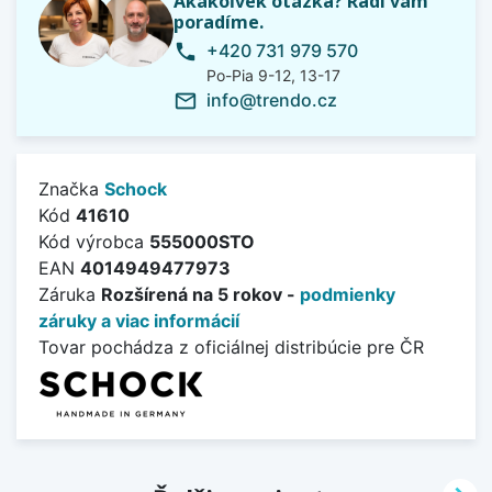
Akákoľvek otázka? Radi vám
poradíme.
+420 731 979 570
phone
Po-Pia 9-12, 13-17
info@trendo.cz
mail_outline
Značka
Schock
Kód
41610
Kód výrobca
555000STO
EAN
4014949477973
Záruka
Rozšírená na 5 rokov -
podmienky
záruky a viac informácií
Tovar pochádza z oficiálnej distribúcie pre ČR