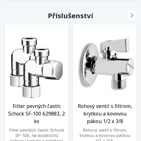

Příslušenství
Filter pevných častíc
Rohový ventil s filtrom,
Schock SF-100 629883, 2
krytkou a kovovou
ks
pákou 1/2 x 3/8
Filter pevných častíc Schock
Rohový ventil s filtrom,
SF-100, na dodatočnú
krytkou a kovovou páčkou
ochranu kartuše a perlátora
1/2 x 3/8.