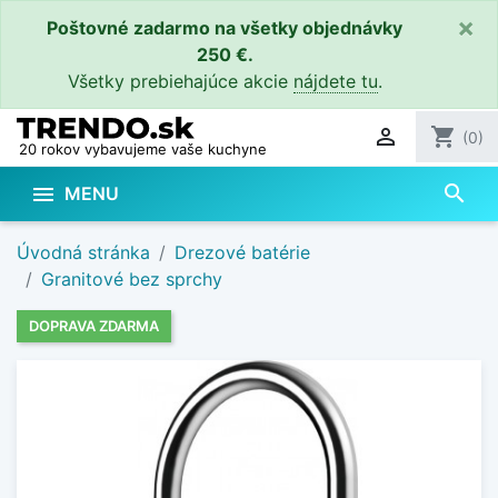
×
Poštovné zadarmo na všetky objednávky
250 €.
Všetky prebiehajúce akcie
nájdete tu
.

shopping_cart
(0)
20 rokov vybavujeme vaše kuchyne
search

MENU
Úvodná stránka
Drezové batérie
Granitové bez sprchy
DOPRAVA ZDARMA