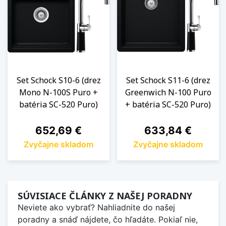
Set Schock S10-6 (drez
Set Schock S11-6 (drez
Mono N-100S Puro +
Greenwich N-100 Puro
batéria SC-520 Puro)
+ batéria SC-520 Puro)
Cena
Cena
652,69 €
633,84 €
Zvyčajne skladom
Zvyčajne skladom
SÚVISIACE ČLÁNKY Z NAŠEJ PORADNY
Neviete ako vybrať? Nahliadnite do našej
poradny a snáď nájdete, čo hľadáte. Pokiaľ nie,