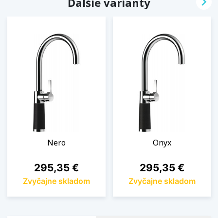

Ďalšie varianty
Nero
Onyx
Cena
Cena
295,35 €
295,35 €
Zvyčajne skladom
Zvyčajne skladom