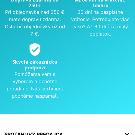
250 €
tovaru
Pri objednávke nad 250 €
30 dní na bezplatné
máte dopravu zdarma.
vrátenie. Potrebujete viac
Ostatné objednávky už od
času? Až 60 dní za malý
7 €.
poplatok.
verified_user
Skvelá zákaznícka
podpora
Pomôžeme vám s
výberom a ochotne
poradíme. Náš sortiment
poznáme naspamäť.
SPOĽAHLIVÝ PREDAJCA