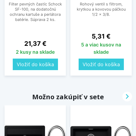
Filter pevných častíc Schock
Rohový ventil s filtrom,
SF-100, na dodatočnú
krytkou a kovovou páčkou
ochranu kartuše a perlátora
1/2 x 3/8.
batérie. Súprava 2 ks.
Cena
5,31 €
Cena
21,37 €
5 a viac kusov na
2 kusy na sklade
sklade
Vložiť do košíka
Vložiť do košíka

Možno zakúpiť v sete