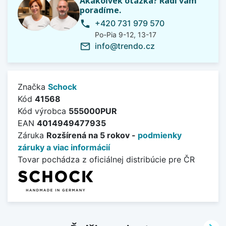
Akákoľvek otázka? Radi vám
poradíme.
+420 731 979 570
phone
Po-Pia 9-12, 13-17
info@trendo.cz
mail_outline
Značka
Schock
Kód
41568
Kód výrobca
555000PUR
EAN
4014949477935
Záruka
Rozšírená na 5 rokov -
podmienky
záruky a viac informácií
Tovar pochádza z oficiálnej distribúcie pre ČR