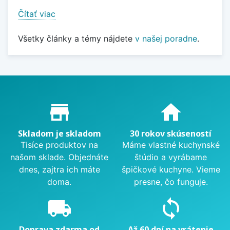
Čítať viac
Všetky články a témy nájdete
v našej poradne
.
Proč nakupovat u nás?
store_mall_directory
home
Skladom je skladom
30 rokov skúseností
Tisíce produktov na
Máme vlastné kuchynské
našom sklade. Objednáte
štúdio a vyrábame
dnes, zajtra ich máte
špičkové kuchyne. Vieme
doma.
presne, čo funguje.
local_shipping
sync
Doprava zdarma od
Až 60 dní na vrátenie