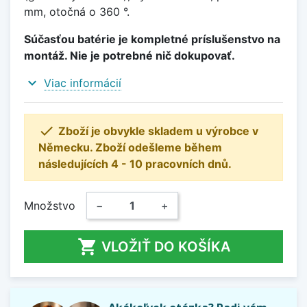
mm, otočná o 360 °.
Súčasťou batérie je kompletné príslušenstvo na
montáž. Nie je potrebné nič dokupovať.
expand_more
Viac informácií

Zboží je obvykle skladem u výrobce v
Německu. Zboží odešleme během
následujících 4 - 10 pracovních dnů.
Množstvo
−
+

VLOŽIŤ DO KOŠÍKA