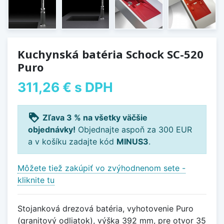
Kuchynská batéria Schock SC-520
Puro
311,26 €
s DPH
loyalty
Zľava 3 % na všetky väčšie
objednávky!
Objednajte aspoň za 300 EUR
a v košíku zadajte kód
MINUS3
.
Môžete tiež zakúpiť vo zvýhodnenom sete -
kliknite tu
Stojanková drezová batéria, vyhotovenie Puro
(granitový odliatok), výška 392 mm, pre otvor 35