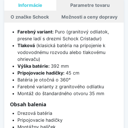
Informácie
Parametre tovaru
O značke Schock
Možnosti a ceny dopravy
Farebný variant:
Puro (granitový odliatok,
presne ladí s drezmi Schock Cristadur)
Tlaková
(klasická batéria na pripojenie k
vodovodnému rozvodu alebo tlakovému
ohrievaču)
Výška batérie:
392 mm
Pripojovacie hadičky:
45 cm
Batéria je otočná o 360°
Farebné varianty z granitového odliatku
Montáž do štandardného otvoru 35 mm
Obsah balenia
Drezová batéria
Pripojovacie hadičky
Montážny balíček