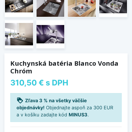
Kuchynská batéria Blanco Vonda
Chróm
310,50 €
s DPH
loyalty
Zľava 3 % na všetky väčšie
objednávky!
Objednajte aspoň za 300 EUR
a v košíku zadajte kód
MINUS3
.