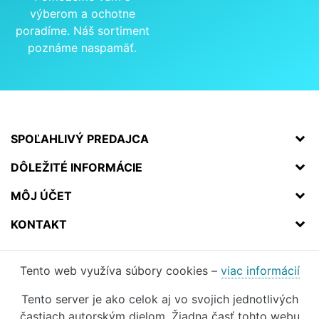
výberom a ochotne
poradíme. Náš sortiment
poznáme naspamäť.
SPOĽAHLIVÝ PREDAJCA
DÔLEŽITÉ INFORMÁCIE
MÔJ ÚČET
KONTAKT
Tento web využíva súbory cookies –
viac informácií
Tento server je ako celok aj vo svojich jednotlivých
častiach autorským dielom. Žiadna časť tohto webu