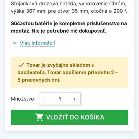
Stojanková drezová batéria, vyhotovenie Chróm,
výška 367 mm, pre otvor 35 mm, otočná o 200 °.
Súčasťou batérie je kompletné príslušenstvo na
montáž. Nie je potrebné nič dokupovať.
expand_more
Viac informácií

Tovar je zvyčajne skladom u
dodávateľa. Tovar odošleme priebehu 2 -
5 pracovných dní.
Množstvo
−
+

VLOŽIŤ DO KOŠÍKA