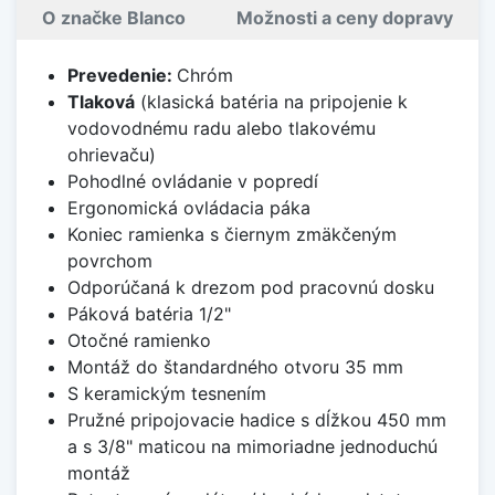
O značke Blanco
Možnosti a ceny dopravy
Prevedenie:
Chróm
Tlaková
(klasická batéria na pripojenie k
vodovodnému radu alebo tlakovému
ohrievaču)
Pohodlné ovládanie v popredí
Ergonomická ovládacia páka
Koniec ramienka s čiernym zmäkčeným
povrchom
Odporúčaná k drezom pod pracovnú dosku
Páková batéria 1/2"
Otočné ramienko
Montáž do štandardného otvoru 35 mm
S keramickým tesnením
Pružné pripojovacie hadice s dĺžkou 450 mm
a s 3/8" maticou na mimoriadne jednoduchú
montáž