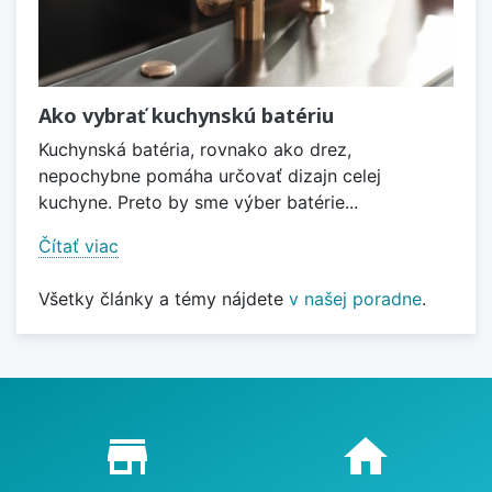
Ako vybrať kuchynskú batériu
Kuchynská batéria, rovnako ako drez,
nepochybne pomáha určovať dizajn celej
kuchyne. Preto by sme výber batérie...
Čítať viac
Všetky články a témy nájdete
v našej poradne
.
Proč nakupovat u nás?
store_mall_directory
home