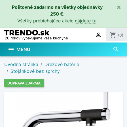
×
Poštovné zadarmo na všetky objednávky
250 €.
Všetky prebiehajúce akcie
nájdete tu
.

shopping_cart
(0)
20 rokov vybavujeme vaše kuchyne
search

MENU
Úvodná stránka
Drezové batérie
Stojánkové bez sprchy
DOPRAVA ZDARMA