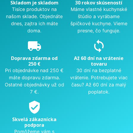
Skladom je skladom
30 rokov skúseností
Tisíce produktov na
Máme vlastné kuchynské
našom sklade. Objednáte
štúdio a vyrábame
dnes, zajtra ich máte
špičkové kuchyne. Vieme
doma.
presne, čo funguje.
local_shipping
sync
Doprava zdarma od
Až 60 dní na vrátenie
250 €
tovaru
Pri objednávke nad 250 €
30 dní na bezplatné
máte dopravu zdarma.
vrátenie. Potrebujete viac
Ostatné objednávky už od
času? Až 60 dní za malý
7 €.
poplatok.
verified_user
Skvelá zákaznícka
podpora
Pomôžeme vám s