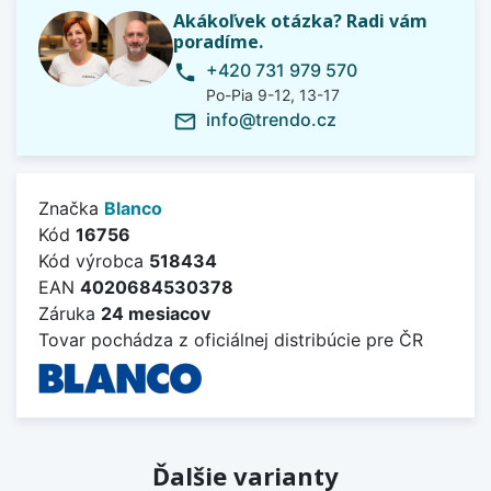
Akákoľvek otázka? Radi vám
poradíme.
+420 731 979 570
phone
Po-Pia 9-12, 13-17
info@trendo.cz
mail_outline
Značka
Blanco
Kód
16756
Kód výrobca
518434
EAN
4020684530378
Záruka
24 mesiacov
Tovar pochádza z oficiálnej distribúcie pre ČR
Ďalšie varianty