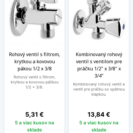
Rohový ventil s filtrom,
Kombinovaný rohový
krytkou a kovovou
ventil s ventilom pre
pákou 1/2 x 3/8
práčku 1/2" x 3/8" x
3/4"
Rohový ventil s filtrom,
krytkou a kovovou páčkou
Kombinovaný rohový ventil a
1/2 x 3/8.
ventil pre práčku so spätnou
klapkou.
Cena
Cena
5,31 €
13,84 €
5 a viac kusov na
5 a viac kusov na
sklade
sklade