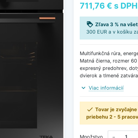
711,76 €
s DPH
loyalty
Zľava 3 % na všet
300 EUR a v košíku z
Multifunkčná rúra, energ
Matná čierna, rozmer 60 
expresný predohrev, dot
dvierok a tlmené zatvára
expand_more
Viac informácií

Tovar je zvyčajn
priebehu 2 - 5 pracov
Množstvo
−