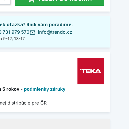
ek otázka? Radi vám poradíme.
 731 979 570
info@trendo.cz
mail_outline
a 9-12, 13-17
9
a 5 rokov -
podmienky záruky
nej distribúcie pre ČR