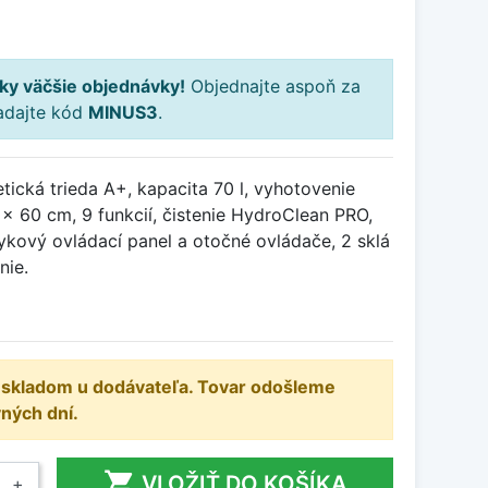
ky väčšie objednávky!
Objednajte aspoň za
adajte kód
MINUS3
.
etická trieda A+, kapacita 70 l, vyhotovenie
x 60 cm, 9 funkcií, čistenie HydroClean PRO,
ykový ovládací panel a otočné ovládače, 2 sklá
nie.
e skladom u dodávateľa. Tovar odošleme
ných dní.

VLOŽIŤ DO KOŠÍKA
+