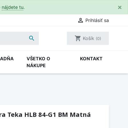
×
e
nájdete tu
.

Prihlásiť sa

shopping_cart
Košík
(0)
RADŇA
VŠETKO O
KONTAKT
NÁKUPE
ra Teka HLB 84-G1 BM Matná