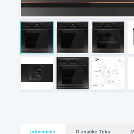
Informácie
O značke Teka
M