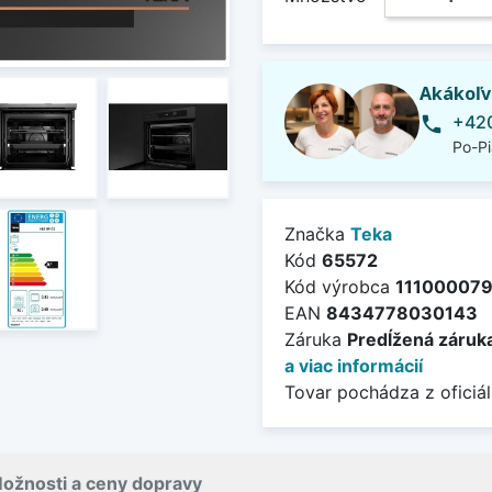
Akákoľv
+420
phone
Po-Pi
Značka
Teka
Kód
65572
Kód výrobca
11100007
EAN
8434778030143
Záruka
Predĺžená záruk
a viac informácií
Tovar pochádza z oficiál
ožnosti a ceny dopravy