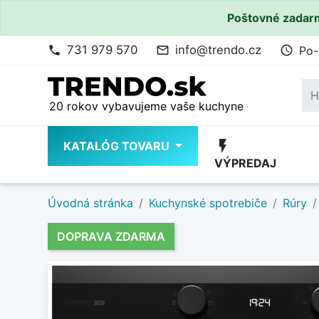
Poštovné zadarm
731 979 570
info@trendo.cz
Po-
phone
mail_outline
access_time
20 rokov vybavujeme vaše kuchyne
flash_on
KATALÓG TOVARU
VÝPREDAJ
Úvodná stránka
Kuchynské spotrebiče
Rúry
DOPRAVA ZDARMA