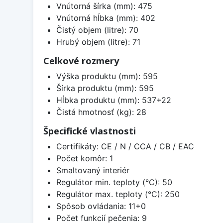
Vnútorná šírka (mm): 475
Vnútorná hĺbka (mm): 402
Čistý objem (litre): 70
Hrubý objem (litre): 71
Celkové rozmery
Výška produktu (mm): 595
Šírka produktu (mm): 595
Hĺbka produktu (mm): 537+22
Čistá hmotnosť (kg): 28
Špecifické vlastnosti
Certifikáty: CE / N / CCA / CB / EAC
Počet komôr: 1
Smaltovaný interiér
Regulátor min. teploty (°C): 50
Regulátor max. teploty (°C): 250
Spôsob ovládania: 11+0
Počet funkcií pečenia: 9